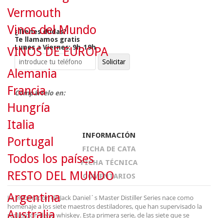
Vermouth
Vinos del Mundo
¿Tienes dudas?
Te llamamos gratis
Lunes a Viernes: 9h-19h
VINOS DE EUROPA
Alemania
Francia
Compártelo en:
Hungría
Italia
INFORMACIÓN
Portugal
FICHA DE CATA
Todos los países
FICHA TÉCNICA
RESTO DEL MUNDO
COMENTARIOS
Argentina
La elaboración de Jack Daniel´s Master Distiller Series nace como
homenaje a los siete maestros destiladores, que han supervisado la
Australia
realización de su whiskey. Esta primera serie, de las siete que se