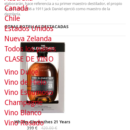
elaborarán, hace referencia a su primer maestro destilador, el propio
Canadá
Sr. Jack. De 1866 a 1911 Jack Daniel ejerció como maestro de la
destilería.
Chile
OTRAS BOTELLAS DESTACADAS
Estados Unidos
Nueva Zelanda
Todos los países
CLASE DE VINO
Vino Dulce
Vino de Hielo
Vino Espumoso
Champagne
Vino Blanco
Vino Rosado
Whisky Glenrothes 21 Years
399 €
420.00 €