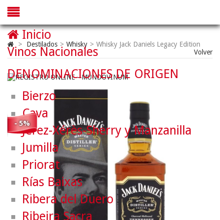
Inicio
>
Destilados
>
Whisky
>
Whisky Jack Daniels Legacy Edition
Vinos Nacionales
Volver
DENOMINACIONES DE ORIGEN
Bierzo
Cava
- 5%
Jerez-Xérès-Sherry y Manzanilla
Jumilla
Priorat
Rías Baixas
Ribera del Duero
Ribeira Sacra