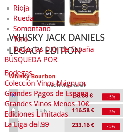
Rioja
Rueda
Somontano
WHISKY JACK DANIELS
Toro
Todas las D.O. de España
LEGACY EDITION
BÚSQUEDA POR
Bodegas
Whisky Bourbon
Colección Vinos Mágnum
Precios IVA incluido
Grandes Pagos de España
38.86
€
1 Ud
- 5%
Grandes Vinos Menos 10€
116.58
€
3 Uds
- 5%
Ediciones Limitadas
La Liga del 99
233.16
€
6 Uds
- 5%