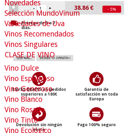
Novedades
38.86
€
- 5%
Selección MundoVinum
Variedades de Uva
Entrega de 5 a 7
días.
Vinos Recomendados
Vinos Singulares
CLASE DE VINO
LEER MAS...
ESCRIBE TU OPINIÓN !
Vino Dulce
Vino Espumoso
Vino Generoso
ENVÍO GRATIS en pedidos
Garantía de
superiores a 180€
satisfacción en toda
Vino Blanco
Europa
Vino Rosado
Vino Tinto
Devolución sin ningún
Pago 100% seguro
Vino Ecológico
coste