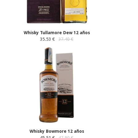
Whisky Tullamore Dew 12 años
35.53 €
37.40 €
Whisky Bowmore 12 años
45.51 €
47.90 €