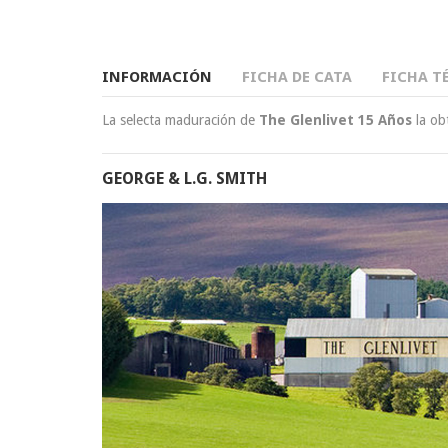
INFORMACIÓN
FICHA DE CATA
FICHA T
La selecta maduración de
The Glenlivet 15 Años
la obt
GEORGE & L.G. SMITH