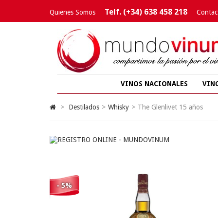
Telf. (+34) 638 458 218
Quienes Somos
Contac
VINOS NACIONALES
VIN
>
Destilados
>
Whisky
>
The Glenlivet 15 años
- 5%