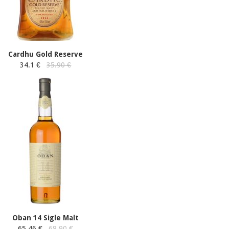
Cardhu Gold Reserve
34.1 €
35.90 €
Oban 14 Sigle Malt
65.46 €
68.90 €