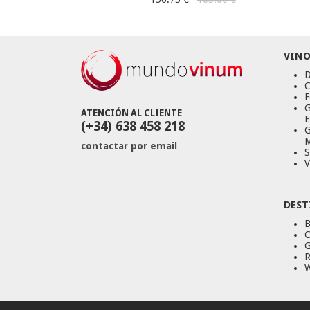
VINO
D
C
F
G
ATENCIÓN AL CLIENTE
E
(+34) 638 458 218
G
M
contactar por email
S
V
DEST
B
C
G
R
W