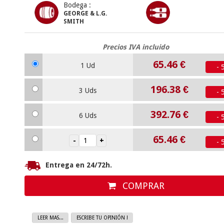
Bodega :
GEORGE & L.G.
SMITH
Precios IVA incluido
65.46
€
1 Ud
- 
196.38
€
3 Uds
- 
392.76
€
6 Uds
- 
65.46
€
- 
Entrega en 24/72h.
COMPRAR
LEER MAS...
ESCRIBE TU OPINIÓN !