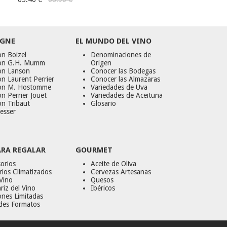
GNE
EL MUNDO DEL VINO
n Boizel
Denominaciones de
on G.H. Mumm
Origen
on Lanson
Conocer las Bodegas
n Laurent Perrier
Conocer las Almazaras
on M. Hostomme
Variedades de Uva
n Perrier Jouët
Variedades de Aceituna
on Tribaut
Glosario
esser
ARA REGALAR
GOURMET
orios
Aceite de Oliva
ios Climatizados
Cervezas Artesanas
Vino
Quesos
riz del Vino
Ibéricos
ones Limitadas
des Formatos