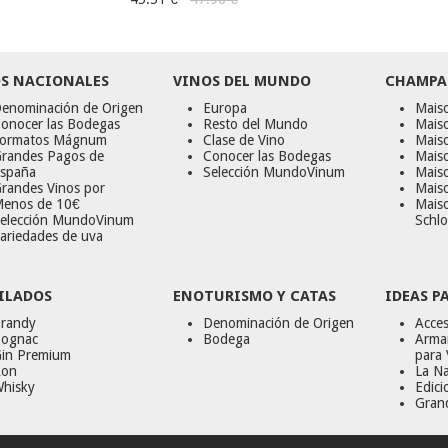
S NACIONALES
VINOS DEL MUNDO
CHAMPA
enominación de Origen
Europa
Maiso
onocer las Bodegas
Resto del Mundo
Mais
ormatos Mágnum
Clase de Vino
Mais
randes Pagos de
Conocer las Bodegas
Maiso
spaña
Selección MundoVinum
Mais
randes Vinos por
Maiso
enos de 10€
Mais
elección MundoVinum
Schlo
ariedades de uva
ILADOS
ENOTURISMO Y CATAS
IDEAS P
randy
Denominación de Origen
Acces
ognac
Bodega
Armar
in Premium
para 
on
La Na
hisky
Edici
Gran