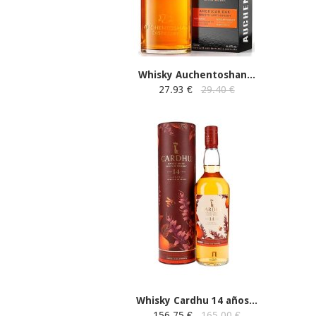
Whisky Auchentoshan...
27.93 €
29.40 €
Whisky Cardhu 14 años...
156.75 €
165.00 €