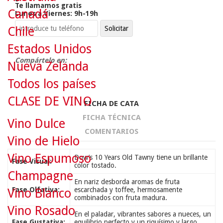
Te llamamos gratis
Canadá
Lunes a Viernes: 9h-19h
Chile
Estados Unidos
Compártelo en:
Nueva Zelanda
Todos los países
CLASE DE VINO
FICHA DE CATA
FICHA TÉCNICA
Vino Dulce
COMENTARIOS
Vino de Hielo
Vino Espumoso
Dow’s 10 Years Old Tawny tiene un brillante
Fase Visual:
color tostado.
Champagne
En nariz desborda aromas de fruta
Fase Olfativa:
escarchada y toffee, hermosamente
Vino Blanco
combinados con fruta madura.
Vino Rosado
En el paladar, vibrantes sabores a nueces, un
Fase Gustativa:
equilibrio perfecto y un riquísimo y largo