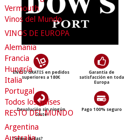
Vermouth
Vinos del Mundo
VINOS DE EUROPA
Alemania
Francia
Hungría
ENVÍO GRATIS en pedidos
Garantía de
superiores a 180€
satisfacción en toda
Italia
Europa
Portugal
Todos los países
Devolución sin ningún
Pago 100% seguro
RESTO DEL MUNDO
coste
Argentina
Australia
¿Tienes dudas?