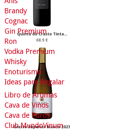
Anís
Brandy
Cognac
Gin Premium
Quinta do Crasto Tinta...
Ron
68.9 €
Vodka Premium
Whisky
Enoturismo
Ideas para Regalar
Libro de Aromas
Cava de Vinos
Cava de Puros
Club MundoVinum
Crasto Superior blanco 2021