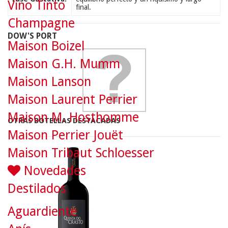
Vino Tinto
final.
Champagne
DOW'S PORT
Maison Boizel
Maison G.H. Mumm
Maison Lanson
Maison Laurent Perrier
Maison M. Hosthomme
OTRAS BOTELLAS DESTACADAS
Maison Perrier Jouët
Maison Tribaut Schloesser
Novedades
Destilados
Aguardiente