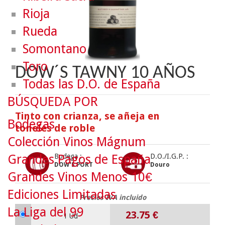
Rioja
Rueda
Somontano
Toro
DOW´S TAWNY 10 AÑOS
Todas las D.O. de España
BÚSQUEDA POR
Tinto con crianza, se añeja en
Bodegas
toneles de roble
Colección Vinos Mágnum
Grandes Pagos de España
Bodega :
D.O./I.G.P. :
DOW'S PORT
Douro
Grandes Vinos Menos 10€
Ediciones Limitadas
Precios IVA incluido
La Liga del 99
23.75
€
1 Ud