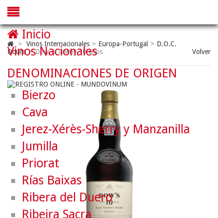
Inicio
>
Vinos Internacionales
>
Europa-Portugal
>
D.O.C.
Vinos Nacionales
Douro
>
Dow´s Tawny 10 años
Volver
DENOMINACIONES DE ORIGEN
Bierzo
Cava
Jerez-Xérès-Sherry y Manzanilla
Jumilla
Priorat
Rías Baixas
Ribera del Duero
Ribeira Sacra