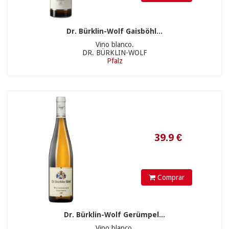
25.9
€
Dr. Bürklin-Wolf Gaisböhl...
Vino blanco.
DR. BÜRKLIN-WOLF
Pfalz
Comprar
21.9
€
Dr. Bürklin-Wolf Gerümpel...
Vino blanco.