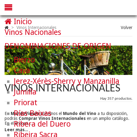
Inicio
>
Vinos Internacionales
Volver
Vinos Nacionales
DENOMINACIONES DE ORIGEN
Bierzo
Cava
Jerez-Xérès-Sherry y Manzanilla
VINOS INTERNACIONALES
Jumilla
Hay 357 productos.
Priorat
Rías Baixas
En
MundoVinum
ponemos el
Mundo del Vino
a tu disposición,
podrás
Comprar Vinos Internacionales
en un amplio catálogo.
Ribera del Duero
En el encont...
Leer más...
Ribeira Sacra