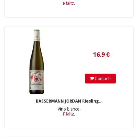
Pfaltz.
84.9
€
Comprar
BASSERMANN JORDAN Riesling...
Vino blanco.
Pfaltz.
39.9
€