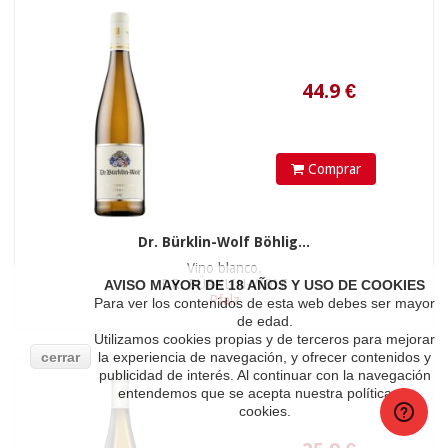
12.9
€
1 und »
0,00 €
6 und »
Comprar
Dr. Bürklin-Wolf Böhlig...
Vino blanco.
DR. BÜRKLIN-WOLF
AVISO MAYOR DE 18 AÑOS Y USO DE COOKIES
Pfalz
Para ver los contenidos de esta web debes ser mayor
de edad.
Utilizamos cookies propias y de terceros para mejorar
cerrar
la experiencia de navegación, y ofrecer contenidos y
publicidad de interés. Al continuar con la navegación
entendemos que se acepta nuestra política de
cookies.