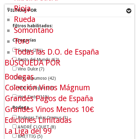
Rioja
FILTRAR POR
Rueda
filtros habilitados:
Somontano
Toro
Categorías
Todas las D.O. de España
Europa
(241)
Resto del Mundo
(62)
BÚSQUEDA POR
Vino Dulce
(7)
Bodegas
Vino Espumoso
(42)
Colección Vinos Mágnum
Vino Ecológico
(13)
Grandes Pagos de España
Vino Tinto
(115)
Vino Blanco
(75)
Grandes Vinos Menos 10€
Bodega
Vino Rosado
(1)
Bodegas Tokaj Oremus
(3)
Ediciones Limitadas
KIMBERLY JONES SELECTIONS
(6)
ANDRÉ CLOUET
(8)
La Liga del 99
Europa-Francia
(236)
BAETTIG
(5)