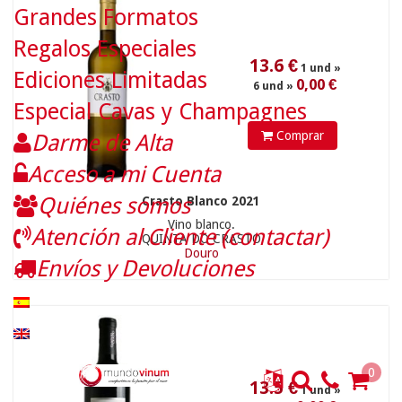
Grandes Formatos
Regalos Especiales
Ediciones Limitadas
13.5
€
1 und »
Especial Cavas y Champagnes
0,00 €
6 und »
Comprar
Darme de Alta
Acceso a mi Cuenta
Quiénes somos
Crasto Blanco 2021
Vino blanco.
Atención al Cliente (contactar)
QUINTA DO CRASTO
Douro
Envíos y Devoluciones
0
18.9
€
1 und »