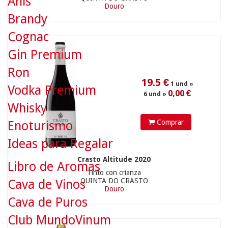
Anís
Douro
Brandy
Cognac
Gin Premium
Ron
Vodka Premium
Whisky
13.6
€
1 und »
Comprar
Enoturismo
0,00 €
6 und »
Ideas para Regalar
Crasto Altitude 2020
Libro de Aromas
Tinto con crianza
QUINTA DO CRASTO
Cava de Vinos
Douro
Cava de Puros
Club MundoVinum