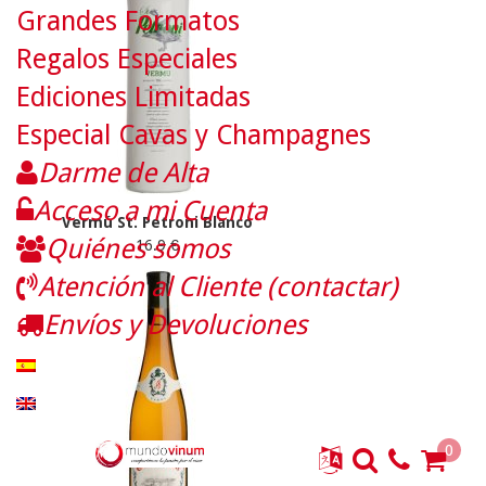
Grandes Formatos
Regalos Especiales
Ediciones Limitadas
Especial Cavas y Champagnes
Darme de Alta
Acceso a mi Cuenta
Vermú St. Petroni Blanco
Quiénes somos
16.9 €
Atención al Cliente (contactar)
Envíos y Devoluciones
0