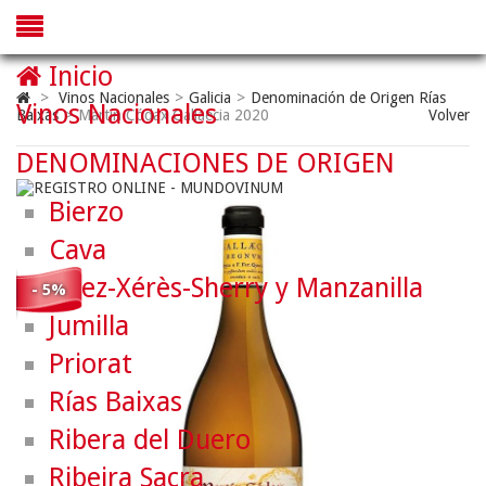
Inicio
>
Vinos Nacionales
>
Galicia
>
Denominación de Origen Rías
Vinos Nacionales
Baixas
>
Martín Códax Gallaecia 2020
Volver
DENOMINACIONES DE ORIGEN
Bierzo
Cava
Jerez-Xérès-Sherry y Manzanilla
- 5%
Jumilla
Priorat
Rías Baixas
Ribera del Duero
Ribeira Sacra