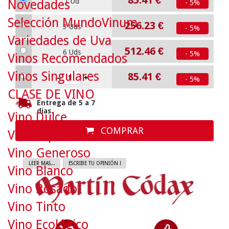
85.41
€
1 Ud
Novedades
- 5%
Selección MundoVinum
256.23
€
3 Uds
- 5%
Variedades de Uva
512.46
€
6 Uds
- 5%
Vinos Recomendados
Vinos Singulares
85.41
€
- 5%
CLASE DE VINO
Entrega de 5 a 7
días.
Vino Dulce
COMPRAR
Vino Espumoso
Vino Generoso
LEER MAS...
ESCRIBE TU OPINIÓN !
Vino Blanco
Vino Rosado
Vino Tinto
Vino Ecológico