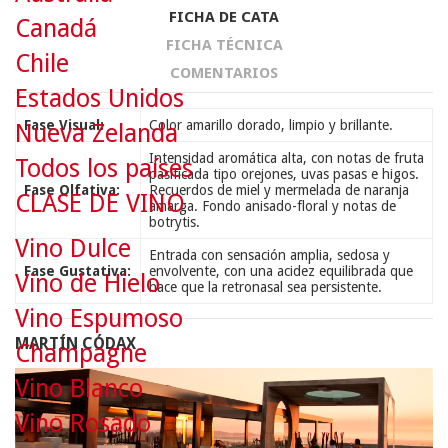
FICHA DE CATA
Canadá
FICHA TÉCNICA
Chile
COMENTARIOS
Estados Unidos
Fase Visual:
Color amarillo dorado, limpio y brillante.
Nueva Zelanda
Intensidad aromática alta, con notas de fruta
Todos los países
pasificada tipo orejones, uvas pasas e higos.
Fase Olfativa:
Recuerdos de miel y mermelada de naranja
CLASE DE VINO
amarga. Fondo anisado-floral y notas de
botrytis.
Vino Dulce
Entrada con sensación amplia, sedosa y
Fase Gustativa:
envolvente, con una acidez equilibrada que
Vino de Hielo
hace que la retronasal sea persistente.
Vino Espumoso
MARTÍN CÓDAX
Champagne
Vino Blanco
Vino Rosado