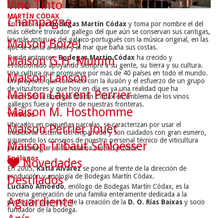
Vino Tinto
MARTÍN CÓDAX
Champagne
En 1986 nace
Bodegas Martín Códax
y toma por nombre el del
más célebre trovador gallego del que aún se conservan sus cantigas,
las más antiguas del galaico-portugués con la música original, en las
Maison Boizel
que se canta al amor y al mar que baña sus costas.
Desde entonces,
Bodegas Martín Códax
ha crecido y
Maison G.H. Mumm
evolucionado apoyando siempre a su gente, su tierra y su cultura.
Una cultura que promueve por más de 40 países en todo el mundo.
Maison Lanson
Un proyecto que comenzó con la ilusión y el esfuerzo de un grupo
de viticultores y que hoy en día es ya una realidad que ha
Maison Laurent Perrier
convertido a Bodegas Martín Códax en emblema de los vinos
gallegos fuera y dentro de nuestras fronteras.
Maison M. Hosthomme
Viñedos
Ubicados en pequeñas parcelas, se caracterizan por usar el
Maison Perrier Jouët
tradicional sistema del emparrado y son cuidados con gran esmero,
siguiendo los consejos de nuestro personal técnico de viticultura
Maison Tribaut Schloesser
para conseguir así la máxima calidad posible.
Enólogos
Novedades
En 2005,
Katia Álvarez
se pone al frente de la dirección de
producción y enología de Bodegas Martín Códax.
Destilados
Luciano Amoedo
, enólogo de Bodegas Martín Códax, es la
novena generación de una familia enteramente dedicada a la
Aguardiente
profesión, promotor de la creación de la
D. O. Rías Baixas
y socio
fundador de la bodega.