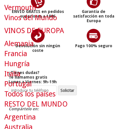
Vermouth
ENVÍO GRATIS en pedidos
Garantía de
Vinos del Mundo
superiores a 180€
satisfacción en toda
Europa
VINOS DE EUROPA
Alemania
Devolución sin ningún
Pago 100% seguro
coste
Francia
Hungría
Italia
¿Tienes dudas?
Te llamamos gratis
Lunes a Viernes: 9h-19h
Portugal
Todos los países
RESTO DEL MUNDO
Compártelo en:
Argentina
Australia