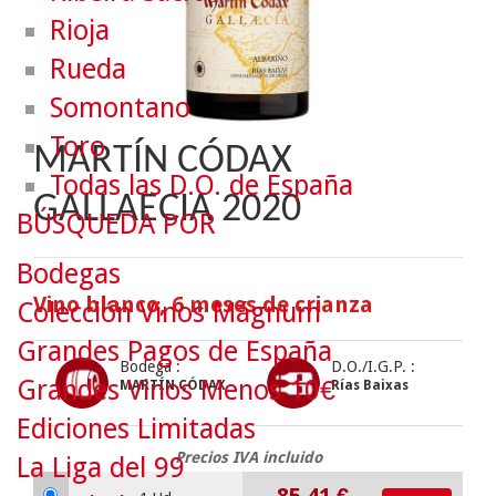
Rioja
Rueda
Somontano
Toro
MARTÍN CÓDAX
Todas las D.O. de España
GALLAECIA 2020
BÚSQUEDA POR
Bodegas
Vino blanco, 6 meses de crianza
Colección Vinos Mágnum
Grandes Pagos de España
Bodega :
D.O./I.G.P. :
Grandes Vinos Menos 10€
MARTÍN CÓDAX
Rías Baixas
Ediciones Limitadas
Precios IVA incluido
La Liga del 99