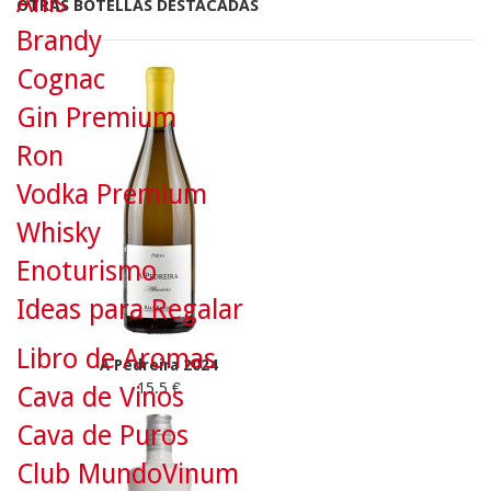
Anís
OTRAS BOTELLAS DESTACADAS
Brandy
Cognac
Gin Premium
Ron
Vodka Premium
Whisky
Enoturismo
Ideas para Regalar
Libro de Aromas
A Pedreira 2024
15.5 €
Cava de Vinos
Cava de Puros
Club MundoVinum