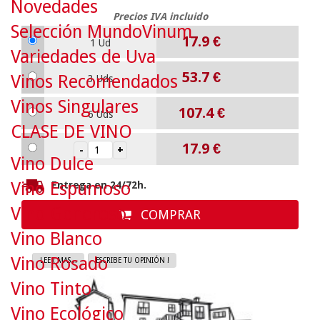
Novedades
Precios IVA incluido
Selección MundoVinum
17.9
€
1 Ud
Variedades de Uva
53.7
€
Vinos Recomendados
3 Uds
Vinos Singulares
107.4
€
6 Uds
CLASE DE VINO
17.9
€
Vino Dulce
Vino Espumoso
Entrega en 24/72h.
Vino Generoso
COMPRAR
Vino Blanco
Vino Rosado
LEER MAS...
ESCRIBE TU OPINIÓN !
Vino Tinto
Vino Ecológico