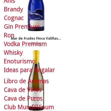
Anís
Brandy
Cognac
Gin Premium
Ron
Mar de Frades Finca Valiñas...
Vodka Premium
33.9 €
Whisky
Enoturismo
Ideas para Regalar
Libro de Aromas
Cava de Vinos
Cava de Puros
Club MundoVinum