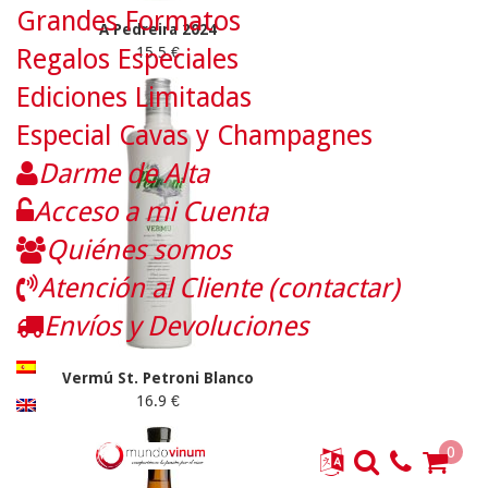
Grandes Formatos
A Pedreira 2024
Regalos Especiales
15.5 €
Ediciones Limitadas
Especial Cavas y Champagnes
Darme de Alta
Acceso a mi Cuenta
Quiénes somos
Atención al Cliente (contactar)
Envíos y Devoluciones
Vermú St. Petroni Blanco
16.9 €
0