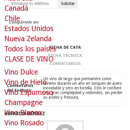
Canadá
Chile
Compártelo en:
Estados Unidos
Nueva Zelanda
Todos los países
FICHA DE CATA
FICHA TÉCNICA
CLASE DE VINO
COMENTARIOS
Vino Dulce
Un vino de largo que permanece como
Vino de Hielo
mínimo durante un año en tanques de acero
Comentarios
inoxidable y otro en botella. Esto le confiere
del Enólogo:
Vino Espumoso
una gran complejidad y redondez, sin perder
su acidez y frescura.
Champagne
Vino Blanco
GERARDO MÉNDEZ
Vino Rosado