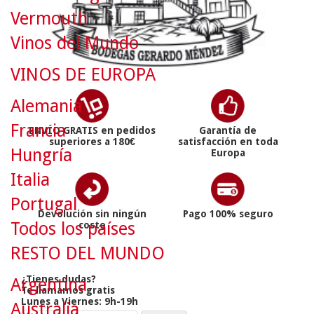
Vermouth
Vinos del Mundo
VINOS DE EUROPA
Alemania
Francia
ENVÍO GRATIS en pedidos
Garantía de
superiores a 180€
satisfacción en toda
Hungría
Europa
Italia
Portugal
Devolución sin ningún
Pago 100% seguro
Todos los países
coste
RESTO DEL MUNDO
¿Tienes dudas?
Argentina
Te llamamos gratis
Lunes a Viernes: 9h-19h
Australia