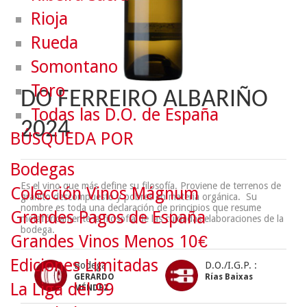
Rioja
Rueda
Somontano
Toro
DO FERREIRO ALBARIÑO
Todas las D.O. de España
2024
BÚSQUEDA POR
Bodegas
Es el vino que más define su filosofía. Proviene de terrenos de
Colección Vinos Mágnum
granito descompuesto y pobres en materia orgánica. Su
nombre es toda una declaración de principios que resume
Grandes Pagos de España
metafóricamente la filosofía de las cuidadas elaboraciones de la
bodega.
Grandes Vinos Menos 10€
Ediciones Limitadas
Bodega :
D.O./I.G.P. :
GERARDO
Rías Baixas
La Liga del 99
MÉNDEZ