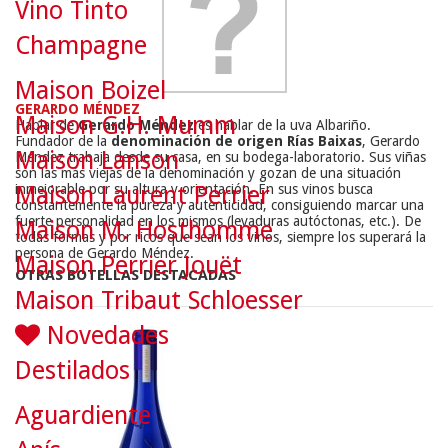
Vino Tinto
Champagne
Maison Boizel
GERARDO MÉNDEZ
Maison G.H. Mumm
Hablar de
Gerardo Méndez
es hablar de la uva Albariño.
Fundador de la
denominación de origen Rías Baixas
, Gerardo
Maison Lanson
Méndez trabaja desde su casa, en su bodega-laboratorio. Sus viñas
son las más viejas de la denominación y gozan de una situación
Maison Laurent Perrier
inmejorable por su altura y orientación. En sus vinos busca
constantemente la pureza y autenticidad, consiguiendo marcar una
fuerte personalidad en los mismos (levaduras autóctonas, etc.). De
Maison M. Hosthomme
todas formas y por ricos que sean los vinos, siempre los superará la
persona de Gerardo Méndez.
Maison Perrier Jouët
OTRAS BOTELLAS DESTACADAS
Maison Tribaut Schloesser
Novedades
Destilados
Aguardiente