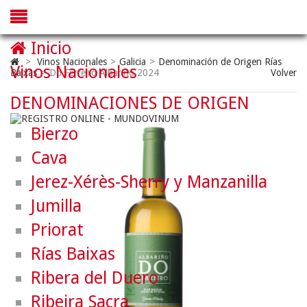
Inicio
>
Vinos Nacionales
>
Galicia
>
Denominación de Origen Rías
Vinos Nacionales
Baixas
>
Do Ferreiro Albariño 2024
Volver
DENOMINACIONES DE ORIGEN
Bierzo
Cava
Jerez-Xérès-Sherry y Manzanilla
Jumilla
Priorat
Rías Baixas
Ribera del Duero
Ribeira Sacra