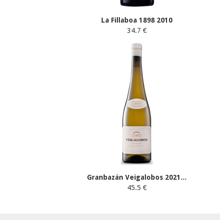
La Fillaboa 1898 2010
34.7 €
Granbazán Veigalobos 2021...
45.5 €