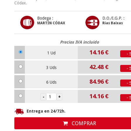
Códax.
Bodega :
D.O./I.G.P. :
MARTÍN CÓDAX
Rías Baixas
Precios IVA incluido
14.16
€
1 Ud
- 
42.48
€
3 Uds
- 
84.96
€
6 Uds
- 
14.16
€
- 
Entrega en 24/72h.
COMPRAR