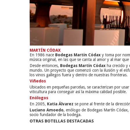
MARTÍN CÓDAX
En 1986 nace
Bodegas Martín Códax
y toma por nombr
música original, en las que se canta al amor y al mar que
Desde entonces,
Bodegas Martín Códax
ha crecido y 
mundo. Un proyecto que comenzó con la ilusión y el esf
los vinos gallegos fuera y dentro de nuestras fronteras.
Viñedos
Ubicados en pequeñas parcelas, se caracterizan por usar
viticultura para conseguir así la máxima calidad posible.
Enólogos
En 2005,
Katia Álvarez
se pone al frente de la direcc
Luciano Amoedo
, enólogo de Bodegas Martín Códax, e
socio fundador de la bodega.
OTRAS BOTELLAS DESTACADAS