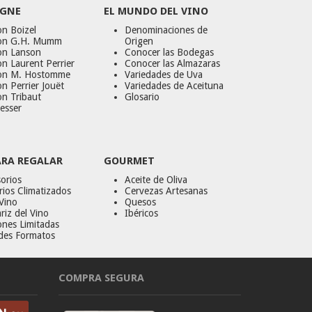
GNE
EL MUNDO DEL VINO
n Boizel
Denominaciones de
on G.H. Mumm
Origen
on Lanson
Conocer las Bodegas
n Laurent Perrier
Conocer las Almazaras
on M. Hostomme
Variedades de Uva
n Perrier Jouët
Variedades de Aceituna
on Tribaut
Glosario
esser
ARA REGALAR
GOURMET
orios
Aceite de Oliva
ios Climatizados
Cervezas Artesanas
Vino
Quesos
riz del Vino
Ibéricos
ones Limitadas
des Formatos
COMPRA SEGURA