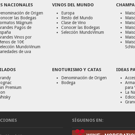
S NACIONALES
VINOS DEL MUNDO
CHAMPA
enominación de Origen
Europa
Maiso
onocer las Bodegas
Resto del Mundo
Mais
ormatos Mágnum
Clase de Vino
Mais
randes Pagos de
Conocer las Bodegas
Maiso
spaña
Selección MundoVinum
Mais
randes Vinos por
Maiso
enos de 10€
Mais
elección MundoVinum
Schlo
ariedades de uva
ILADOS
ENOTURISMO Y CATAS
IDEAS P
randy
Denominación de Origen
Acces
ognac
Bodega
Armar
in Premium
para 
on
La Na
hisky
Edici
Gran
CIONES
SÍGUENOS EN: