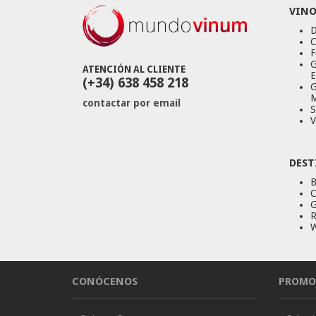
VINO
D
C
F
G
ATENCIÓN AL CLIENTE
E
(+34) 638 458 218
G
M
contactar por email
S
V
DEST
B
C
G
R
W
CONÓCENOS
PROMO