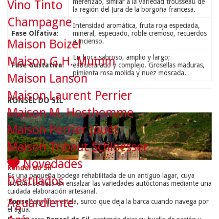
merenzao, similar a la variedad trousseau de
Vino Tinto
la región del Jura de la borgoña francesa.
Champagne
Intensidad aromática, fruta roja especiada,
Fase Olfativa:
mineral, especiado, roble cremoso, recuerdos
Maison Boizel
a incienso.
En boca sabroso, amplio y largo;
Maison G.H. Mumm
Fase Gustativa:
estructurado y complejo. Grosellas maduras,
pimienta rosa molida y nuez moscada.
Maison Lanson
Maison Laurent Perrier
RONSEL DO SIL
Maison M. Hosthomme
Maison Perrier Jouët
Maison Tribaut Schloesser
Novedades
Rondel do Sil
Es una pequeña bodega rehabilitada de un antiguo lagar, cuya
Destilados
filosofía se basa en ensalzar las variedades autóctonas mediante una
cuidada elaboración artesanal.
Aguardiente
‘
Ronsel
’ significa estela, surco que deja la barca cuando navega por
el agua.