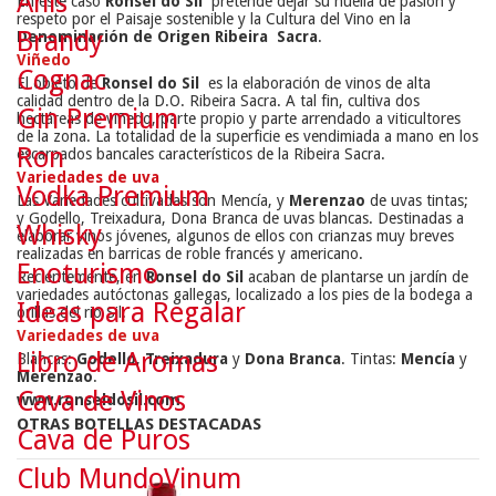
Anís
En este caso
Ronsel do Sil
pretende dejar su huella de pasión y
respeto por el Paisaje sostenible y la Cultura del Vino en la
Brandy
Denominación de Origen Ribeira Sacra
.
Viñedo
Cognac
El objeto de
Ronsel do Sil
es la elaboración de vinos de alta
calidad dentro de la D.O. Ribeira Sacra. A tal fin, cultiva dos
Gin Premium
hectáreas de viñedo, parte propio y parte arrendado a viticultores
de la zona. La totalidad de la superficie es vendimiada a mano en los
Ron
escarpados bancales característicos de la Ribeira Sacra.
Variedades de uva
Vodka Premium
Las Variedades cultivadas son Mencía, y
Merenzao
de uvas tintas;
y Godello, Treixadura, Dona Branca de uvas blancas. Destinadas a
Whisky
elaborar vinos jóvenes, algunos de ellos con crianzas muy breves
realizadas en barricas de roble francés y americano.
Enoturismo
Recientemente, en
Ronsel do Sil
acaban de plantarse un jardín de
variedades autóctonas gallegas, localizado a los pies de la bodega a
Ideas para Regalar
orillas del rio Sil.
Variedades de uva
Libro de Aromas
Blancas:
Godello
,
Treixadura
y
Dona Branca
. Tintas:
Mencía
y
Merenzao
.
Cava de Vinos
www.ronseldosil.com
OTRAS BOTELLAS DESTACADAS
Cava de Puros
Club MundoVinum