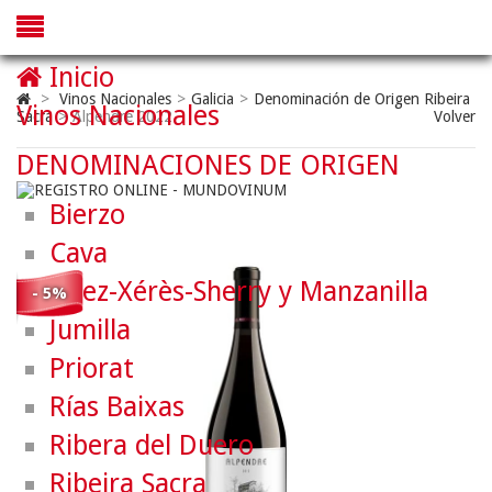
Inicio
>
Vinos Nacionales
>
Galicia
>
Denominación de Origen Ribeira
Vinos Nacionales
Sacra
>
Alpendre 2022
Volver
DENOMINACIONES DE ORIGEN
Bierzo
Cava
Jerez-Xérès-Sherry y Manzanilla
- 5%
Jumilla
Priorat
Rías Baixas
Ribera del Duero
Ribeira Sacra