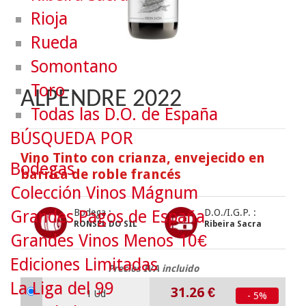
Rioja
Rueda
Somontano
Toro
ALPENDRE 2022
Todas las D.O. de España
BÚSQUEDA POR
Vino Tinto con crianza, envejecido en
Bodegas
barrica de roble francés
Colección Vinos Mágnum
Grandes Pagos de España
Bodega :
D.O./I.G.P. :
RONSEL DO SIL
Ribeira Sacra
Grandes Vinos Menos 10€
Ediciones Limitadas
Precios IVA incluido
La Liga del 99
31.26
€
1 Ud
- 5%