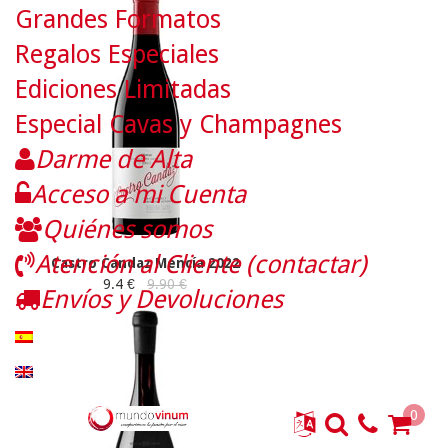
Grandes Formatos
Regalos Especiales
Ediciones Limitadas
Especial Cavas y Champagnes
Darme de Alta
Acceso a mi Cuenta
Quiénes somos
Atención al Cliente (contactar)
Castro Candaz Mencía 2022
9.4 €
9.90 €
Envíos y Devoluciones
0