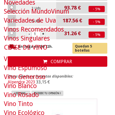
Novedades
93.78
€
3 Uds
- 5%
Selección MundoVinum
Variedades de Uva
187.56
€
6 Uds
- 5%
Vinos Recomendados
31.26
€
- 5%
Vinos Singulares
CLASE DE VINO
Quedan 5
Entrega en 24/72h.
botellas
Vino Dulce
COMPRAR
Vino Espumoso
Vino Generoso
Otras añadas y formatos disponibles:
Alpendre 2023
33,15 €
Vino Blanco
Vino Rosado
LEER MAS...
ESCRIBE TU OPINIÓN !
Vino Tinto
Vino Ecológico