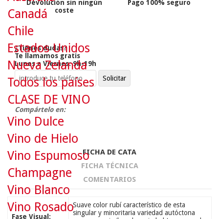
Devolución sin ningún
Pago 100% seguro
coste
Canadá
Chile
Estados Unidos
¿Tienes dudas?
Te llamamos gratis
Nueva Zelanda
Lunes a Viernes: 9h-19h
Todos los países
CLASE DE VINO
Compártelo en:
Vino Dulce
Vino de Hielo
FICHA DE CATA
Vino Espumoso
FICHA TÉCNICA
Champagne
COMENTARIOS
Vino Blanco
Vino Rosado
Suave color rubí característico de esta
singular y minoritaria variedad autóctona
Fase Visual: