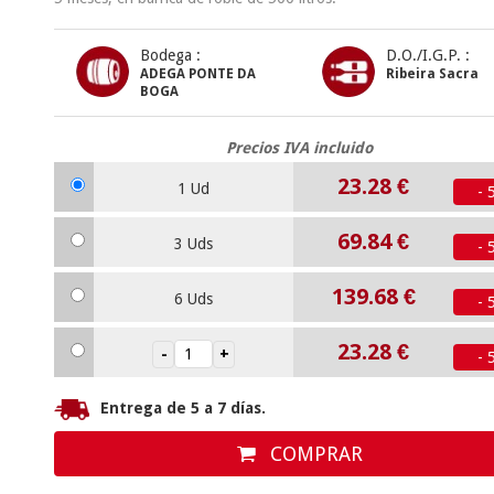
Bodega :
D.O./I.G.P. :
ADEGA PONTE DA
Ribeira Sacra
BOGA
Precios IVA incluido
23.28
€
1 Ud
- 
69.84
€
3 Uds
- 
139.68
€
6 Uds
- 
23.28
€
- 
Entrega de 5 a 7 días.
COMPRAR