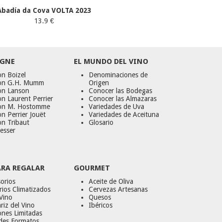
Abadía da Cova VOLTA 2023
13.9 €
GNE
EL MUNDO DEL VINO
n Boizel
Denominaciones de
on G.H. Mumm
Origen
on Lanson
Conocer las Bodegas
n Laurent Perrier
Conocer las Almazaras
on M. Hostomme
Variedades de Uva
n Perrier Jouët
Variedades de Aceituna
on Tribaut
Glosario
esser
ARA REGALAR
GOURMET
orios
Aceite de Oliva
ios Climatizados
Cervezas Artesanas
Vino
Quesos
riz del Vino
Ibéricos
ones Limitadas
des Formatos