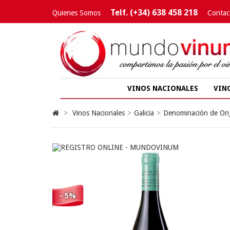
Telf. (+34) 638 458 218
Quienes Somos
Contac
VINOS NACIONALES
VIN
>
Vinos Nacionales
>
Galicia
>
Denominación de Orig
- 5%