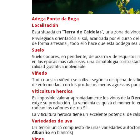
Adega Ponte da Boga
Localización
Está situada en “
Terra de Caldelas
”, una zona de vinos
Privilegiada orientación al sol, acariciada por el curso d
de forma artesanal, todo ello hace que esta bodega sea u
Suelo
Suelos pobres, en pendiente, de pizarra y de esquistos 
en las épocas más calurosas, una climatología contrasta
calidad gustativa inolvidable.
Viñedo
Todo nuestro viñedo se cultiva según la disciplina de vi
de enfermedad, con los productos menos agresivos para l
Viticultura heroica
Es imposible valorar apropiadamente los vinos de la
Den
exige su producción. La vendimia es quizá el momento en 
rodean los cañones del río Sil.
La viticultura heroica tiene un excelente potencial de c
Variedades de uva
Un terroir único compuesto de unas variedades autócton
Albariño
en blancos)
Vinos