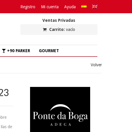
Registro
Mi cuenta
Ayuda
Ventas Privadas
Carrito:
vacío
+90 PARKER
GOURMET
Volver
23
obre
lías de