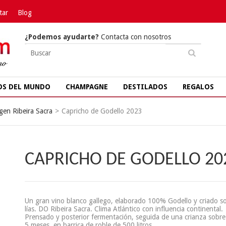
tar
Blog
¿Podemos ayudarte?
Contacta con nosotros
OS DEL MUNDO
CHAMPAGNE
DESTILADOS
REGALOS
en Ribeira Sacra
>
Capricho de Godello 2023
CAPRICHO DE GODELLO 20
Un gran vino blanco gallego, elaborado 100% Godello y criado s
lías. DO Ribeira Sacra. Clima Atlántico con influencia continental.
Prensado y posterior fermentación, seguida de una crianza sobre 
5 meses, en barrica de roble de 500 litros.