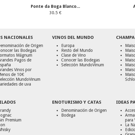
Ponte da Boga Blanco...
30.5 €
S NACIONALES
VINOS DEL MUNDO
CHAMPA
enominación de Origen
Europa
Maiso
onocer las Bodegas
Resto del Mundo
Mais
ormatos Mágnum
Clase de Vino
Mais
randes Pagos de
Conocer las Bodegas
Maiso
spaña
Selección MundoVinum
Mais
randes Vinos por
Maiso
enos de 10€
Mais
elección MundoVinum
Schlo
ariedades de uva
ILADOS
ENOTURISMO Y CATAS
IDEAS P
randy
Denominación de Origen
Acces
ognac
Bodega
Armar
in Premium
para 
on
La Na
hisky
Edici
Gran