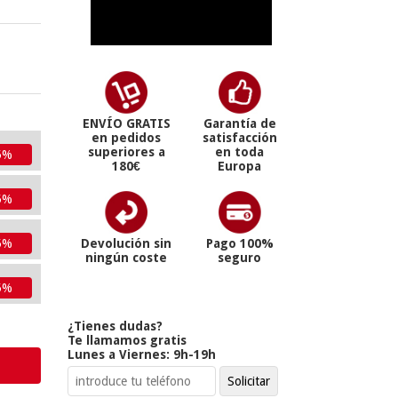
ENVÍO GRATIS
Garantía de
en pedidos
satisfacción
superiores a
en toda
5%
180€
Europa
5%
5%
Devolución sin
Pago 100%
ningún coste
seguro
5%
¿Tienes dudas?
Te llamamos gratis
Lunes a Viernes: 9h-19h