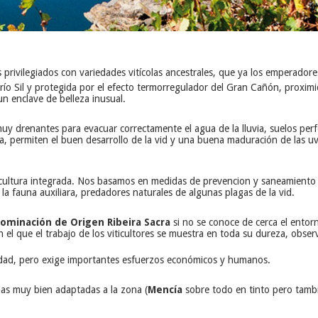
 privilegiados con variedades vitícolas ancestrales, que ya los emperador
el río Sil y protegida por el efecto termorregulador del Gran Cañón, proxim
n enclave de belleza inusual.
muy drenantes para evacuar correctamente el agua de la lluvia, suelos per
da, permiten el buen desarrollo de la vid y una buena maduración de las u
ticultura integrada. Nos basamos en medidas de prevencion y saneamiento na
a fauna auxiliara, predadores naturales de algunas plagas de la vid.
ominación de Origen Ribeira Sacra
si no se conoce de cerca el entorn
el que el trabajo de los viticultores se muestra en toda su dureza, obser
alidad, pero exige importantes esfuerzos económicos y humanos.
as muy bien adaptadas a la zona (
Mencía
sobre todo en tinto pero tamb