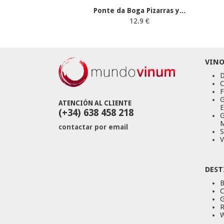
Ponte da Boga Pizarras y...
12.9 €
VINO
D
C
F
G
ATENCIÓN AL CLIENTE
E
(+34) 638 458 218
G
M
contactar por email
S
V
DEST
B
C
G
R
W