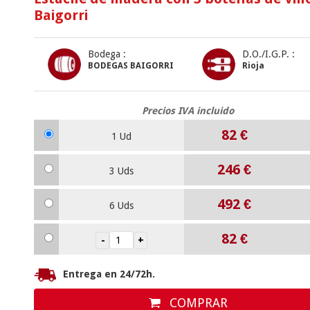
Baigorri
Bodega :
D.O./I.G.P. :
BODEGAS BAIGORRI
Rioja
Precios IVA incluido
82
€
1 Ud
246
€
3 Uds
492
€
6 Uds
82
€
Entrega en 24/72h.
COMPRAR