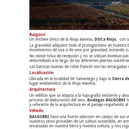
Baigorri
Un enclave único de la Rioja alavesa,
DOCa Rioja
, con u
La gravedad adquiere todo el protagonismo en nuestra 
movimientos de uva o de vino por gravedad, evitando cu
No existe tolva de recepción y no se utilizan bombas par
embotellado a lo largo de las diferentes plantas subterr
Las barricas nuevas de roble francés son las encargadas d
Localización
Ubicada en la localidad de Samaniego y bajo la
Sierra d
lugar emblemático de la Rioja Alavesa.
Arquitectura
Un edificio que se adapta a la topografía existente y de
proceso de elaboración del vino.
Bodegas BAIGORRI
h
y referente de la arquitectura en el paisaje respetando a
Viñedo
BAIGORRI
hace una fuerte selección en campo de sus vi
nuestros vinos proceden de un cultivo sostenible, en ar
enraizadas en nuestra tierra y nuestra cultura, y nos r