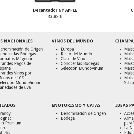
Decantador NY APPLE
C
33.88 €
S NACIONALES
VINOS DEL MUNDO
CHAMPA
enominación de Origen
Europa
Maiso
onocer las Bodegas
Resto del Mundo
Mais
ormatos Mágnum
Clase de Vino
Mais
randes Pagos de
Conocer las Bodegas
Maiso
spaña
Selección MundoVinum
Mais
randes Vinos por
Maiso
enos de 10€
Mais
elección MundoVinum
Schlo
ariedades de uva
ILADOS
ENOTURISMO Y CATAS
IDEAS P
randy
Denominación de Origen
Acces
ognac
Bodega
Armar
in Premium
para 
on
La Na
hisky
Edici