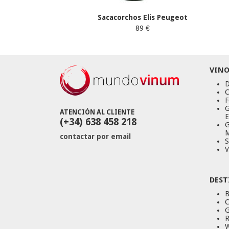
Sacacorchos Elis Peugeot
89 €
VINO
D
C
F
G
ATENCIÓN AL CLIENTE
E
(+34) 638 458 218
G
M
contactar por email
S
V
DEST
B
C
G
R
W