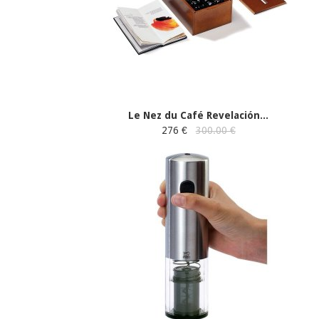
Le Nez du Café Revelación...
276 €
300.00 €