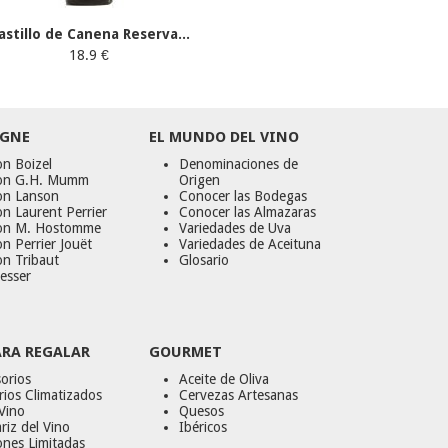
astillo de Canena Reserva...
18.9 €
GNE
EL MUNDO DEL VINO
n Boizel
Denominaciones de
on G.H. Mumm
Origen
on Lanson
Conocer las Bodegas
n Laurent Perrier
Conocer las Almazaras
on M. Hostomme
Variedades de Uva
n Perrier Jouët
Variedades de Aceituna
on Tribaut
Glosario
esser
ARA REGALAR
GOURMET
orios
Aceite de Oliva
ios Climatizados
Cervezas Artesanas
Vino
Quesos
riz del Vino
Ibéricos
ones Limitadas