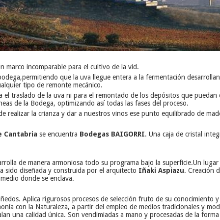
n marco incomparable para el cultivo de la vid.
bodega,
permitiendo que la uva llegue entera a la fermentación desarrolla
alquier tipo de remonte mecánico.
a el traslado de la uva ni para el remontado de los depósitos que puedan 
áneas de la Bodega, optimizando así todas las fases del proceso.
e realizar la crianza y dar a nuestros vinos ese punto equilibrado de made
e Cantabria
se encuentra
Bodegas BAIGORRI
. Una caja de cristal in
sarrolla de manera armoniosa todo su programa bajo la superficie.
Un lugar
a sido diseñada y construida por el arquitecto
Iñaki Aspiazu
. Creación d
l medio donde se enclava.
ñedos. Aplica rigurosos procesos de selección fruto de su conocimiento y
monía con la Naturaleza, a partir del empleo de medios tradicionales y m
egalan una calidad única. Son vendimiadas a mano y procesadas de la forma