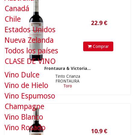
Canadá
Chile
Estados Unidos
Nueva Zelanda
Comprar
Todos los países
CLASE DE VINO
Frontaura & Victoria...
10.9
€
Vino Dulce
Tinto Crianza
FRONTAURA
Vino de Hielo
Toro
Vino Espumoso
Champagne
Vino Blanco
Vino Rosado