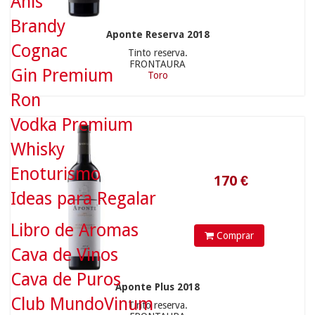
Anís
Brandy
Aponte Reserva 2018
Cognac
Tinto reserva.
FRONTAURA
Gin Premium
Toro
Ron
Vodka Premium
Whisky
Enoturismo
Ideas para Regalar
Libro de Aromas
Comprar
Cava de Vinos
Cava de Puros
Aponte Plus 2018
Club MundoVinum
Tinto reserva.