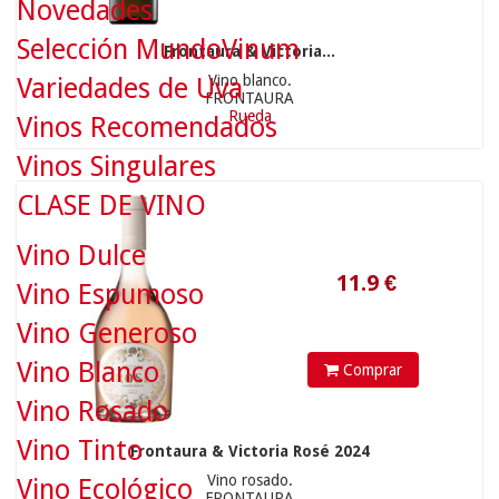
Novedades
Selección MundoVinum
Frontaura & Victoria...
Vino blanco.
Variedades de Uva
FRONTAURA
Rueda
Vinos Recomendados
Vinos Singulares
11.9
€
CLASE DE VINO
Vino Dulce
Vino Espumoso
Vino Generoso
Vino Blanco
Comprar
Vino Rosado
Vino Tinto
Frontaura & Victoria Rosé 2024
Vino rosado.
Vino Ecológico
FRONTAURA