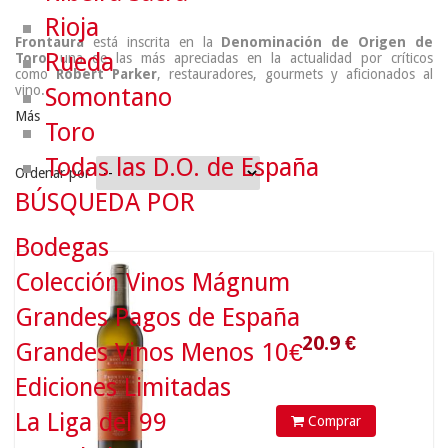
Rioja
Frontaura
está inscrita en la
Denominación de Origen de
Rueda
Toro
, una de las más apreciadas en la actualidad por críticos
como
Robert Parker
, restauradores, gourmets y aficionados al
vino.
Somontano
Más
Toro
Todas las D.O. de España
Ordenar por
BÚSQUEDA POR
Bodegas
20.9
€
Colección Vinos Mágnum
Grandes Pagos de España
Grandes Vinos Menos 10€
Ediciones Limitadas
La Liga del 99
Comprar