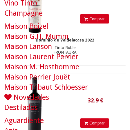
Vino Tinto
Champagne
Comprar
Maison Boizel
32.9
€
Maison G.H. Mumm
Dominio de Valdelacasa 2022
Maison Lanson
Tinto Roble
FRONTAURA
Maison Laurent Perrier
Toro
Maison M. Hosthomme
Maison Perrier Jouët
Maison Tribaut Schloesser
Novedades
Destilados
Aguardiente
Comprar
170
€