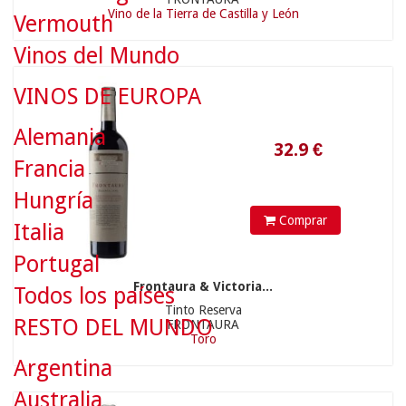
Vino de la Tierra de Castilla y León
Vermouth
32.9
€
Vinos del Mundo
VINOS DE EUROPA
Alemania
Francia
Hungría
Comprar
Italia
Portugal
Frontaura & Victoria...
Todos los países
Tinto Reserva
22.9
€
RESTO DEL MUNDO
FRONTAURA
Toro
Argentina
Australia