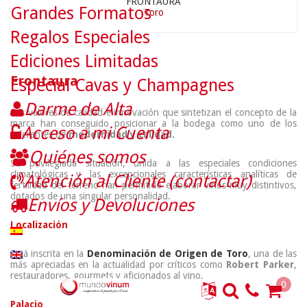
FRONTAURA
Grandes Formatos
Toro
Regalos Especiales
Ediciones Limitadas
Frontaura
Especial Cavas y Champagnes
Darme de Alta
Los valores de calidad e innovación que sintetizan el concepto de la
marca han conseguido posicionar a la bodega como uno de los
Acceso a mi Cuenta
referentes de
modernidad y calidad.
Quiénes somos
Su privilegiada situación, unida a las especiales condiciones
climatológicas y las excepcionales características analíticas de
Atención al Cliente (contactar)
fertilidad del terreno han permitido elaborar vinos muy distintivos,
dotados de una singular personalidad.
Envíos y Devoluciones
Localización
Está inscrita en la
Denominación de Origen de Toro
, una de las
más apreciadas en la actualidad por críticos como
Robert Parker
,
restauradores, gourmets y aficionados al vino.
0
Palacio