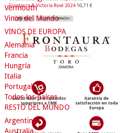
Frontaura & Victoria Rosé 2024
10,71 €
Vermouth
Vinos del Mundo
LEER MAS...
ESCRIBE TU OPINIÓN !
VINOS DE EUROPA
Alemania
Francia
Hungría
Italia
Portugal
Todos los países
ENVÍO GRATIS en pedidos
Garantía de
superiores a 180€
satisfacción en toda
RESTO DEL MUNDO
Europa
Argentina
Australia