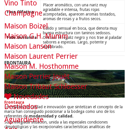
Vino Tinto
Placer aromático, con una nariz muy
agradable e intensa, frutas rojas
Champagne
Fase Olfativa:
acompotadas, aparecen aromas tostados,
aromas de rosas y a frutos secos.
Maison Boizel
Cálido y sensual en boca, que denota muy
buena estructura con taninos sedosos.
Maison G.H. Mumm
Fase Gustativa:
Destaca el regaliz negro y nos trae al paladar
sabores a especias. Largo, potente y
Maison Lanson
equilibrado.
Maison Laurent Perrier
FRONTAURA
Maison M. Hosthomme
Maison Perrier Jouët
Maison Tribaut Schloesser
Novedades
Frontaura
Destilados
Los valores de calidad e innovación que sintetizan el concepto de la
marca han conseguido posicionar a la bodega como uno de los
referentes de
modernidad y calidad.
Aguardiente
Su privilegiada situación, unida a las especiales condiciones
climatológicas y las excepcionales características analíticas de