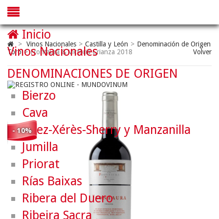
Inicio
>
Vinos Nacionales
>
Castilla y León
>
Denominación de Origen
Vinos Nacionales
Toro
>
Frontaura & Victoria Crianza 2018
Volver
DENOMINACIONES DE ORIGEN
Bierzo
Cava
Jerez-Xérès-Sherry y Manzanilla
- 10%
Jumilla
Priorat
Rías Baixas
Ribera del Duero
Ribeira Sacra