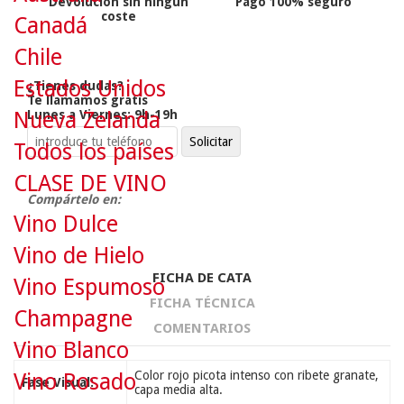
Devolución sin ningún
Pago 100% seguro
coste
Canadá
Chile
Estados Unidos
¿Tienes dudas?
Te llamamos gratis
Nueva Zelanda
Lunes a Viernes: 9h-19h
Todos los países
CLASE DE VINO
Compártelo en:
Vino Dulce
Vino de Hielo
FICHA DE CATA
Vino Espumoso
FICHA TÉCNICA
Champagne
COMENTARIOS
Vino Blanco
Color rojo picota intenso con ribete granate,
Vino Rosado
Fase Visual:
capa media alta.