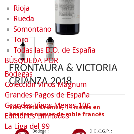
Rioja
Rueda
Somontano
Toro
Todas las D.O. de España
BÚSQUEDA POR
FRONTAURA & VICTORIA
Bodegas
CRIANZA 2018
Colección Vinos Mágnum
Grandes Pagos de España
Grandes Vinos Menos 10€
Vino Tinto Crianza, 14 meses en
barricas nuevas de roble francés
Ediciones Limitadas
La Liga del 99
Bodega :
D.O./I.G.P. :