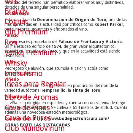
Anís
fertilidad del terreno han permitido elaborar vinos muy distintivos,
dotados de una singular personalidad.
Brandy
Localización
Cognac
Está inscrita en la
Denominación de Origen de Toro
, una de las
más apreciadas en la actualidad por críticos como
Robert Parker
,
restauradores, gourmets y aficionados al vino.
Gin Premium
Palacio
Ron
La empresa es propietaria del
Palacio de Frontaura y Victoria
,
un majestuoso edificio de
1574
, de gran valor arquitectónico,
Vodka Premium
situado en la ciudad de
Toro
, y que en la actualidad está siendo
restaurado.
Whisky
Suelo
Pedregoso de aluvión, que acumula el calor y actúa como
Enoturismo
termorregulador.
Viñedo
Ideas para Regalar
La finca cuenta con 120 hectáreas en producción del clon de la
variedad autóctona
Tempranillo
, la
Tinta de Toro
.
Libro de Aromas
Viticultura
La viña está dirigida en espaldera y cuenta con un sistema de riego
Cava de Vinos
por goteo automatizado. Se cultiva a 654 metros de altitud. Cuenta
además una novedosa estación meteorológica.
Cava de Puros
Conocer más:
http://www.bodegasfrontaura.com/
OTRAS BOTELLAS DESTACADAS
Club MundoVinum