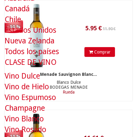
Canadá
Chile
12.90 €
- 50 %
Estados Unidos
Nueva Zelanda
Todos los países
Comprar
CLASE DE VINO
Vino Dulce
Menade Sauvignon Blanc...
11.61
€
Blanco Dulce
Vino de Hielo
BODEGAS MENADE
Rueda
Vino Espumoso
Champagne
72.00 €
Vino Blanco
Vino Rosado
- 10 %