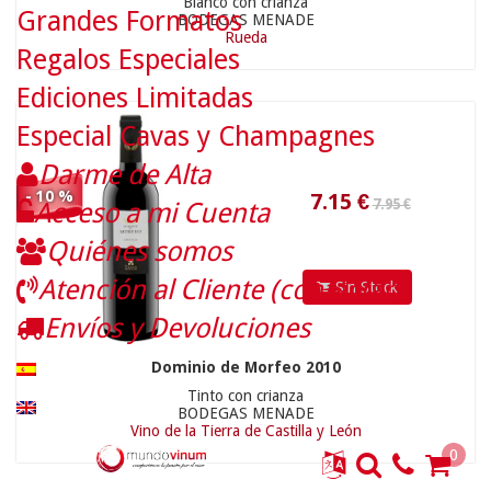
Blanco con crianza
Grandes Formatos
BODEGAS MENADE
Rueda
Regalos Especiales
Ediciones Limitadas
Especial Cavas y Champagnes
Darme de Alta
- 10 %
Acceso a mi Cuenta
Quiénes somos
Atención al Cliente (contactar)
Sin Stock
Envíos y Devoluciones
Dominio de Morfeo 2010
Tinto con crianza
BODEGAS MENADE
Vino de la Tierra de Castilla y León
0