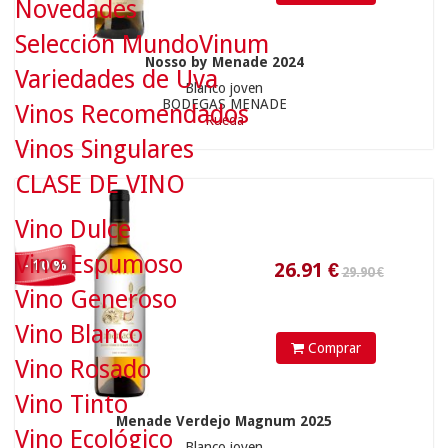
Novedades
Selección MundoVinum
Nosso by Menade 2024
29.90 €
Variedades de Uva
Blanco joven
BODEGAS MENADE
Vinos Recomendados
Rueda
Vinos Singulares
26.91
€
CLASE DE VINO
Vino Dulce
Vino Espumoso
- 10 %
Vino Generoso
Vino Blanco
Comprar
Vino Rosado
12.50 €
Vino Tinto
Menade Verdejo Magnum 2025
Vino Ecológico
Blanco joven