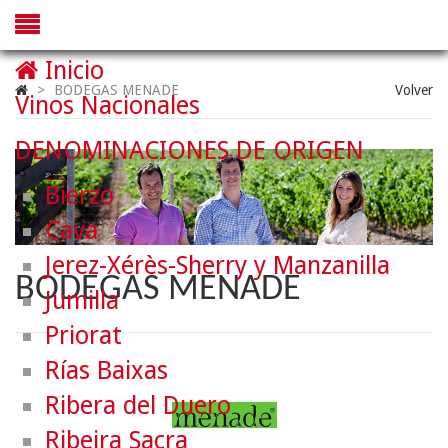
Inicio
>
BODEGAS MENADE
Volver
Vinos Nacionales
DENOMINACIONES DE ORIGEN
Bierzo
Cava
Jerez-Xérès-Sherry y Manzanilla
BODEGAS MENADE
Jumilla
Priorat
Rías Baixas
Ribera del Duero
Ribeira Sacra