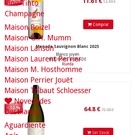
Vino Tinto
Champagne
Comprar
Maison Boizel
Maison G.H. Mumm
64.8
€
Menade Sauvignon Blanc 2025
Maison Lanson
Blanco joven
Maison Laurent Perrier
BODEGAS MENADE
33.90 €
Rueda
Maison M. Hosthomme
Maison Perrier Jouët
Maison Tribaut Schloesser
Novedades
- 10 %
Destilados
Aguardiente
Sin Stock