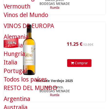
BODEGAS MENADE
Vermouth
Rueda
11.25
€
Vinos del Mundo
VINOS DE EUROPA
Alemania
- 10 %
Francia
Hungría
11.90 €
Italia
Comprar
Portugal
Todos los países
Menade Verdejo 2025
RESTO DEL MUNDO
Vino blanco.
5.95
€
BODEGAS MENADE
Rueda
Argentina
Australia