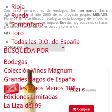
Rioja
Con cinco generaciones de enólogos, los
hermanos Sanz
,
Rueda
disfrutan desde el año 2005 de su proyecto propio,
MENADE
.
Pioneros en la certificación ecológica de la bodega y del viñedo en
las denominaciones que les ampara,
Rueda
, hoy sus vinos se hacen
Somontano
grandes a base de ilusión, esfuerzo y constancia.
Toro
Más
Todas las D.O. de España
Ordenar por
BÚSQUEDA POR
16.90 €
Bodegas
Colección Vinos Mágnum
15.21
€
Grandes Pagos de España
Grandes Vinos Menos 10€
- 10 %
Ediciones Limitadas
La Liga del 99
Comprar