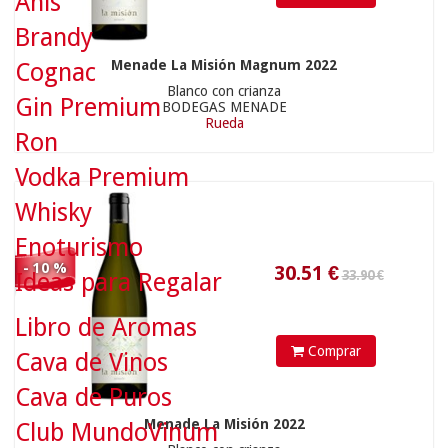
Anís
30.51
€
Brandy
7.95 €
Menade La Misión Magnum 2022
Cognac
Blanco con crianza
Gin Premium
BODEGAS MENADE
Rueda
Ron
Vodka Premium
Whisky
Enoturismo
- 10 %
Ideas para Regalar
Libro de Aromas
7.15
€
Comprar
Cava de Vinos
Cava de Puros
Menade La Misión 2022
Club MundoVinum