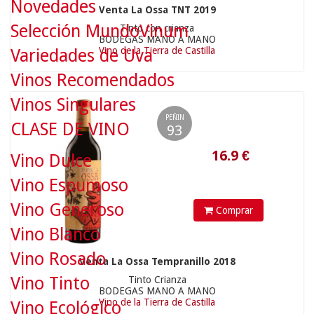
Novedades
Venta La Ossa TNT 2019
Selección MundoVinum
Tinto con crianza
BODEGAS MANO A MANO
Vino de la Tierra de Castilla
Variedades de Uva
Vinos Recomendados
16.9
€
Vinos Singulares
PEÑIN
CLASE DE VINO
93
Vino Dulce
Vino Espumoso
Vino Generoso
Comprar
Vino Blanco
Vino Rosado
Venta La Ossa Tempranillo 2018
Vino Tinto
Tinto Crianza
BODEGAS MANO A MANO
Vino de la Tierra de Castilla
Vino Ecológico
16.9
€