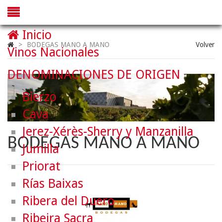
Inicio
>
BODEGAS MANO A MANO
Volver
Vinos Nacionales
DENOMINACIONES DE ORIGEN
Bierzo
Cava
Jerez-Xérès-Sherry y Manzanilla
BODEGAS MANO A MANO
Jumilla
Priorat
Rías Baixas
Ribera del Duero
Ribeira Sacra