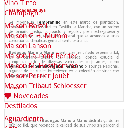
Vino Tinto
Variedades de uva
Champagne
Se impone la
Tempranillo
en este marco de plantación,
Maison Boizel
conocida como Cencibel en Castilla-La Mancha, con un racimo
de tamaño medio, compacto y regular, piel media-gruesa y
Maison G.H. Mumm
pulpa blanda. Una variedad ancestral que se acomoda a unas
condiciones climáticas generalmente extremas.
Maison Lanson
Bodegas Mano a Mano
cuenta con un viñedo experimental,
Maison Laurent Perrier
en el cercano término de Herencia, donde estudia el
comportamiento de diversas variedades mejorantes, como
Maison M. Hosthomme
Syrah
,
Cabernet Sauvignon
,
Graciano
o Touriga Nacional,
algunas de las cuales intervienen en la colección de vinos con
Maison Perrier Jouët
marca Venta La Ossa.
Maison Tribaut Schloesser
Vinos
Novedades
Destilados
Aguardiente
En este escenario,
Bodegas Mano a Mano
disfruta ya de un
público fiel, que reconoce la calidad de sus vinos sin perder el