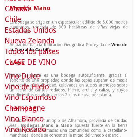
Canadá
Mano a Mano
Chile
La bodega se erige en un espectacular edificio de 5.000 metros
cuadrados, rodeada de 300 hectáreas de viñas viejas de
Estados Unidos
tempranillo.
Nueva Zelanda
Amparada bajo la Indicación Geográfica Protegida de
Vino de
Todos los países
la Tierra de Castilla
.
CLASE DE VINO
Viñedo
Vino Dulce
Mano a Mano
es una bodega autosuficiente, gracias al
soporte de una propiedad donde las cepas superan de media
Vino de Hielo
los treinta años de edad, cultivadas en suelos arenosos sobre
un lecho de cantos rodados, hierro, arcilla y caliza, y cuyos
rendimientos no alcanzan los 2 kilos de uva por planta.
Vino Espumoso
Champagne
Localización
Vino Blanco
Localizada en el municipio de Alhambra, provincia de Ciudad
Real,
Bodegas Mano a Mano
apuesta fuerte en la tierra
Vino Rosado
vinícola por antonomasia; una comunidad como la castellano-
manchega, donde se concentra la mitad del viñedo español.