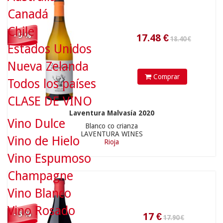
Canadá
17.90 €
Chile
- 5 %
Estados Unidos
Nueva Zelanda
Comprar
Todos los países
CLASE DE VINO
Laventura Malvasía 2020
17
€
Vino Dulce
Blanco co crianza
LAVENTURA WINES
Vino de Hielo
Rioja
Vino Espumoso
Champagne
12.25 €
Vino Blanco
Vino Rosado
- 5 %