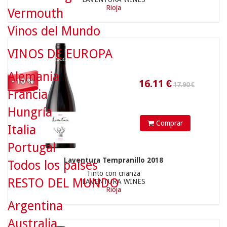
Rioja
Vermouth
16.11
€
Vinos del Mundo
VINOS DE EUROPA
Alemania
- 10 %
Francia
18.40 €
Hungría
Comprar
Italia
Portugal
Laventura Tempranillo 2018
Todos los países
Tinto con crianza
17.48
€
RESTO DEL MUNDO
LAVENTURA WINES
Rioja
Argentina
Australia