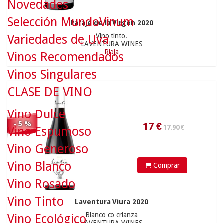
Novedades
Selección MundoVinum
Paraje de la Virgen 2020
17.90 €
Vino tinto.
Variedades de Uva
LAVENTURA WINES
Rioja
Vinos Recomendados
Vinos Singulares
17
€
CLASE DE VINO
Vino Dulce
- 5 %
Vino Espumoso
Vino Generoso
Vino Blanco
Comprar
17.90 €
Vino Rosado
Vino Tinto
Laventura Viura 2020
Blanco co crianza
Vino Ecológico
LAVENTURA WINES