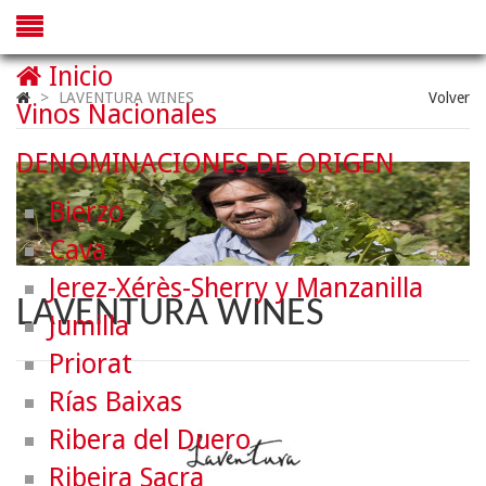
Inicio
>
LAVENTURA WINES
Volver
Vinos Nacionales
DENOMINACIONES DE ORIGEN
Bierzo
Cava
Jerez-Xérès-Sherry y Manzanilla
LAVENTURA WINES
Jumilla
Priorat
Rías Baixas
Ribera del Duero
Ribeira Sacra