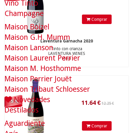
Vino Tinto
Champagne
Comprar
Maison Boizel
11.64
€
Maison G.H. Mumm
Laventura Garnacha 2020
Maison Lanson
Tinto con crianza
LAVENTURA WINES
Maison Laurent Perrier
Rioja
Maison M. Hosthomme
Maison Perrier Jouët
Maison Tribaut Schloesser
Novedades
- 5 %
Destilados
Aguardiente
Comprar