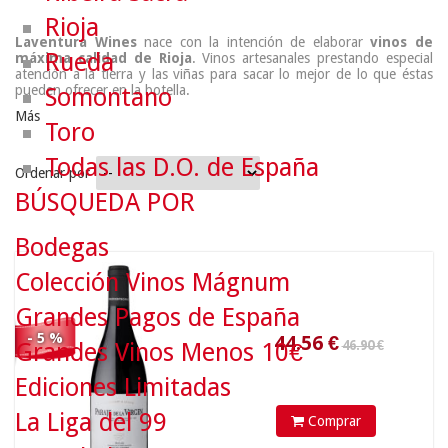
Rioja
Laventura Wines
nace con la intención de elaborar
vinos de
Rueda
máxima calidad de Rioja
. Vinos artesanales prestando especial
atención a la tierra y las viñas para sacar lo mejor de lo que éstas
pueden ofrecer en la botella.
Somontano
Más
Toro
Todas las D.O. de España
Ordenar por
BÚSQUEDA POR
46.90 €
Bodegas
44.56
€
Colección Vinos Mágnum
Grandes Pagos de España
- 5 %
Grandes Vinos Menos 10€
Ediciones Limitadas
La Liga del 99
Comprar