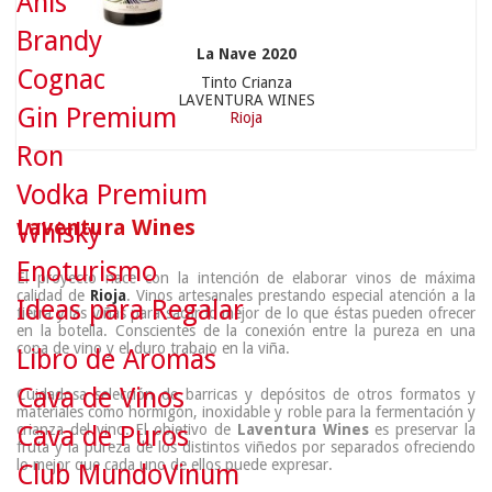
Anís
Brandy
La Nave 2020
Cognac
Tinto Crianza
LAVENTURA WINES
Gin Premium
Rioja
Ron
Vodka Premium
Laventura Wines
Whisky
Enoturismo
El proyecto nace con la intención de elaborar vinos de máxima
calidad de
Rioja
. Vinos artesanales prestando especial atención a la
Ideas para Regalar
tierra y las viñas para sacar lo mejor de lo que éstas pueden ofrecer
en la botella. Conscientes de la conexión entre la pureza en una
copa de vino y el duro trabajo en la viña.
Libro de Aromas
Cava de Vinos
Cuidadosa selección de barricas y depósitos de otros formatos y
materiales como hormigón, inoxidable y roble para la fermentación y
crianza del vino. El objetivo de
Laventura Wines
es preservar la
Cava de Puros
fruta y la pureza de los distintos viñedos por separados ofreciendo
lo mejor que cada uno de ellos puede expresar.
Club MundoVinum