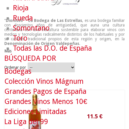
Rioja
Rueda
“
Dionisos
” -
La Bodega de Las Estrellas
, es una bodega familiar
con doscientos años de antigüedad, que auna una cultura
Somontano
centenaria con una viticultura sostenible para elaborar vinos con
medios y tecnologías radicalmente distintos de los habituales y por
Toro
su carácter tradicional propios de esta región y origen, en la
Denominación de Origen Valdepeñas
.
Todas las D.O. de España
Más
BÚSQUEDA POR
Ordenar por
Bodegas
Colección Vinos Mágnum
Grandes Pagos de España
11.5
€
Grandes Vinos Menos 10€
Ediciones Limitadas
La Liga del 99