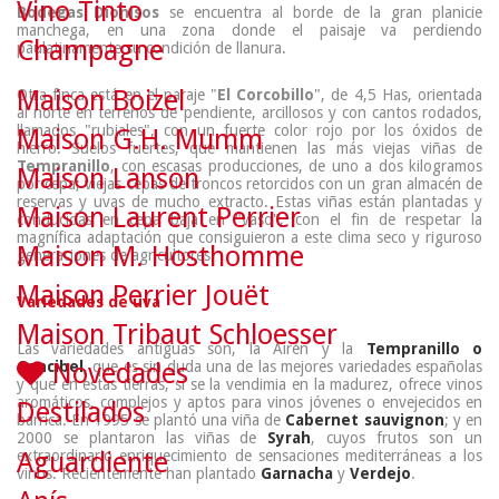
Vino Tinto
Bodegas Dionisos
se encuentra al borde de la gran planicie
manchega, en una zona donde el paisaje va perdiendo
Champagne
paulatinamente su condición de llanura.
Maison Boizel
Otra finca está en el paraje "
El Corcobillo
", de 4,5 Has, orientada
al norte en terrenos de pendiente, arcillosos y con cantos rodados,
llamados "rubiales", con un fuerte color rojo por los óxidos de
Maison G.H. Mumm
hierro. Suelos fuertes, que mantienen las más viejas viñas de
Tempranillo
, con escasas producciones, de uno a dos kilogramos
Maison Lanson
por cepa; viejas cepas de troncos retorcidos con un gran almacén de
reservas y uvas de mucho extracto. Estas viñas están plantadas y
Maison Laurent Perrier
conducidas en cepa baja en "vaso", con el fin de respetar la
magnífica adaptación que consiguieron a este clima seco y riguroso
Maison M. Hosthomme
generaciones de agricultores.
Maison Perrier Jouët
Variedades de uva
Maison Tribaut Schloesser
Las variedades antiguas son, la Airén y la
Tempranillo o
Cencibel
Novedades
, que es sin duda una de las mejores variedades españolas
y que en estas tierras, si se la vendimia en la madurez, ofrece vinos
aromáticos, complejos y aptos para vinos jóvenes o envejecidos en
Destilados
barrica. En 1995 se plantó una viña de
Cabernet sauvignon
; y en
2000 se plantaron las viñas de
Syrah
, cuyos frutos son un
extraordinario enriquecimiento de sensaciones mediterráneas a los
Aguardiente
vinos. Recientemente han plantado
Garnacha
y
Verdejo
.