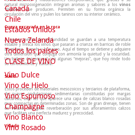
natural microoxigenación integran aromas y sabores a los
vinos
Canadá
“únicos”
que producen. Permiten en su forma orgánica la
circulación del vino y pulen los taninos con su interior cerámico.
Chile
Cueva excavada en la roca
Estados Unidos
Nueva Zelanda
A nueve metros de profundidad se guardan a una temperatura
estable y fresca los vinos que pasaran a crianza en barricas de roble
Todos los países
americano, francés y húngaro. Aquí el tiempo se detiene y adquiere
otra dimensión que conjuga con armonía la quietud y la oscuridad.
Un trabajo descomunal con algunas “mejoras”, que hoy rinde todo
CLASE DE VINO
su conocimiento y cultura.
Vino Dulce
Suelo
Vino de Hielo
Estos proceden de materiales mesozoicos y terciarios de plataforma,
de suaves ondulaciones sedimentarias constituidas por margas
Vino Espumoso
calcáreas, bajo las que aparece una capa de calizas blanco rosadas
muy compactas en determinadas zonas. Son de gran drenaje, tienen
Champagne
en verano una gran reverberación por sus afloramientos calizos
que facilitan una perfecta madurez y precocidad.
Vino Blanco
Viñedo
Vino Rosado