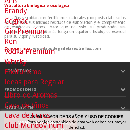
Anís
Viticultura biológica o ecológica
Brandy
Las viñas se cuidan con fertilizantes naturales (composts elaborados
Cognac
con parte de sus mismos residuos de elaboración y el complemento
de estiércoles ovinos) hace que no solo su producción sea
Gin Premium
equilibrada, sino que además tenga un equilibrio fisiológico esencial
para su vigor y rusticidad.
Ron
Conocer más:
www.labodegadelasestrellas.com
Vodka Premium
Whisky
Enoturismo
CONÓCENOS
Ideas para Regalar
PROMOCIONES
Libro de Aromas
Cava de Vinos
SÍGUENOS EN:
Cava de Puros
AVISO MAYOR DE 18 AÑOS Y USO DE COOKIES
Para ver los contenidos de esta web debes ser mayor
Club MundoVinum
de edad.