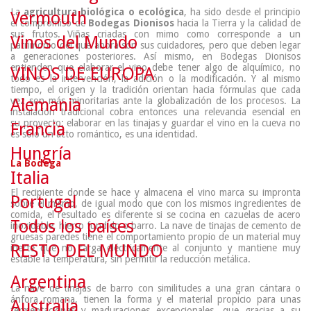
La
agricultura biológica o ecológica
, ha sido desde el principio
Vermouth
el compromiso de
Bodegas Dionisos
hacia la Tierra y la calidad de
sus frutos. Viñas criadas con mimo como corresponde a un
Vinos del Mundo
patrimonio del que ahora son sus cuidadores, pero que deben legar
a generaciones posteriores. Así mismo, en Bodegas Dionisos
entienden que elaborar el vino debe tener algo de alquímico, no
VINOS DE EUROPA
todo es la intervención, la adición o la modificación. Y al mismo
tiempo, el origen y la tradición orientan hacia fórmulas que cada
vez son más minoritarias ante la globalización de los procesos. La
Alemania
instalación tradicional cobra entonces una relevancia esencial en
su proyecto: elaborar en las tinajas y guardar el vino en la cueva no
Francia
es sólo un acto romántico, es una identidad.
Hungría
La Bodega
Italia
El recipiente donde se hace y almacena el vino marca su impronta
Portugal
sobre el mismo, de igual modo que con los mismos ingredientes de
comida, el resultado es diferente si se cocina en cazuelas de acero
Todos los países
inoxidable, hierro fundido o barro. La nave de tinajas de cemento de
gruesas paredes tiene el comportamiento propio de un material muy
RESTO DEL MUNDO
inerte que no carga eléctricamente al conjunto y mantiene muy
estable la temperatura, sin permitir la reducción metálica.
Argentina
La nave de tinajas de barro con similitudes a una gran cántara o
ánfora romana, tienen la forma y el material propicio para unas
Australia
fermentaciones y maduraciones excepcionales, que gracias a su