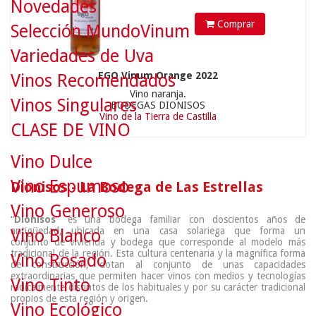
Novedades
Comprar
Selección MundoVinum
Variedades de Uva
EGO Vinum Orange 2022
Vinos Recomendados
Vino naranja.
Vinos Singulares
BODEGAS DIONISOS
Vino de la Tierra de Castilla
CLASE DE VINO
Vino Dulce
Vino Espumoso
Dionisos - La Bodega de Las Estrellas
Vino Generoso
“
Dionisos
” es una bodega familiar con doscientos años de
antigüedad, ubicada en una casa solariega que forma un
Vino Blanco
conjunto de vivienda y bodega que corresponde al modelo más
tradicional de la región. Esta cultura centenaria y la magnífica forma
Vino Rosado
de construcción, dotan al conjunto de unas capacidades
extraordinarias que permiten hacer vinos con medios y tecnologías
Vino Tinto
radicalmente distintos de los habituales y por su carácter tradicional
propios de esta región y origen.
Vino Ecológico