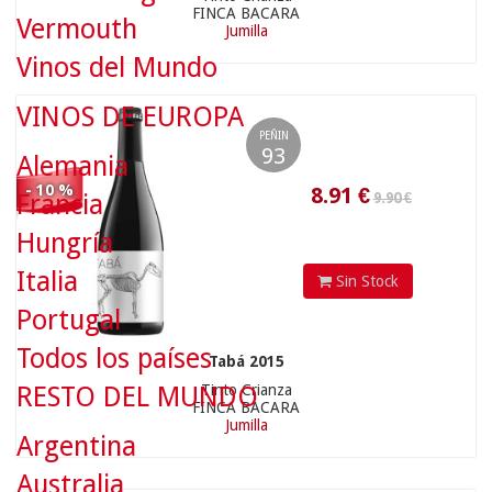
FINCA BACARA
Vermouth
Jumilla
8.91
€
Vinos del Mundo
VINOS DE EUROPA
PEÑIN
93
Alemania
- 10 %
Francia
23.80 €
Hungría
Italia
Sin Stock
Portugal
Todos los países
Tabá 2015
RESTO DEL MUNDO
Tinto Crianza
21.42
€
FINCA BACARA
Jumilla
Argentina
Australia