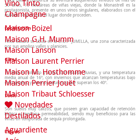
Finca Bacara comienza su aventura adquiriendo viñedos de más de
Vino Tinto
50 años, 16 hectáreas de viñas viejas, donde la Monastrell es la
protagonista, presente en unos vinos singulares, elaborados con el
Champagne
máximo respeto por el lugar donde proceden.
Maison Boizel
Localización
Maison G.H. Mumm
Finca Bacara se ubica en la D.O.P JUMILLA, una zona caracterizada
por sus amplios valles y planicies.
Maison Lanson
Maison Laurent Perrier
Clima
Maison M. Hosthomme
El clima es soleado y árido, con escasas lluvias, y una temperatura
media anual de 16º, con inviernos que alcanzan temperaturas bajo
Maison Perrier Jouët
cero grados, y veranos calurosos que superan los 40º.
Maison Tribaut Schloesser
Suelo
Novedades
Son suelos muy calizos, que poseen gran capacidad de retención
hídrica y mediana permeabilidad, siendo muy beneficioso para las
Destilados
viñas en temporada de sequía prolongada.
Aguardiente
Viñedo