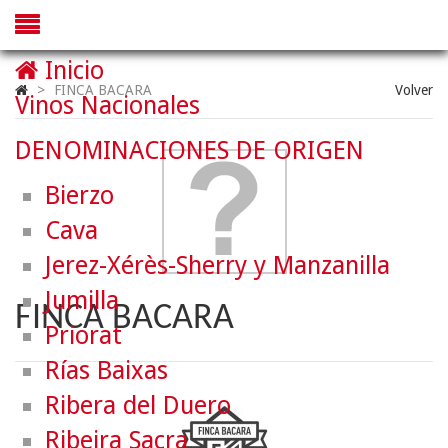
Inicio
>
FINCA BACARA
Volver
Vinos Nacionales
DENOMINACIONES DE ORIGEN
Bierzo
Cava
Jerez-Xérès-Sherry y Manzanilla
Jumilla
FINCA BACARA
Priorat
Rías Baixas
Ribera del Duero
Ribeira Sacra