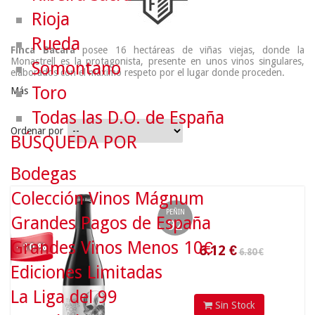
Rioja
Rueda
Finca Bacara
posee 16 hectáreas de viñas viejas, donde la
Monastrell es la protagonista, presente en unos vinos singulares,
Somontano
elaborados con el máximo respeto por el lugar donde proceden.
Toro
Más
Todas las D.O. de España
Ordenar por
BÚSQUEDA POR
6.80 €
Bodegas
Colección Vinos Mágnum
6.12
€
PEÑIN
Grandes Pagos de España
92
Grandes Vinos Menos 10€
- 10 %
Ediciones Limitadas
La Liga del 99
Sin Stock