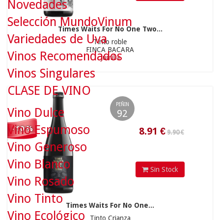
Novedades
Selección MundoVinum
Times Waits For No One Two...
9.90 €
Variedades de Uva
Tinto roble
FINCA BACARA
Vinos Recomendados
Jumilla
Vinos Singulares
8.91
€
CLASE DE VINO
PEÑIN
Vino Dulce
92
Vino Espumoso
- 10 %
Vino Generoso
Vino Blanco
Sin Stock
Vino Rosado
9.90 €
Vino Tinto
Times Waits For No One...
Vino Ecológico
Tinto Crianza