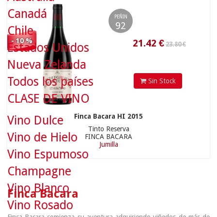
Canadá
PEÑIN
92
Chile
- 10 %
Estados Unidos
Nueva Zelanda
Todos los países
Sin Stock
CLASE DE VINO
Finca Bacara HI 2015
Vino Dulce
Tinto Reserva
Vino de Hielo
FINCA BACARA
Jumilla
Vino Espumoso
Champagne
Vino Blanco
Finca Bacara
Vino Rosado