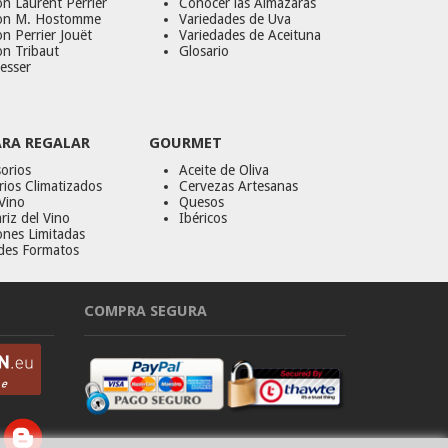
n Laurent Perrier
Conocer las Almazaras
on M. Hostomme
Variedades de Uva
n Perrier Jouët
Variedades de Aceituna
on Tribaut
Glosario
esser
ARA REGALAR
GOURMET
orios
Aceite de Oliva
ios Climatizados
Cervezas Artesanas
Vino
Quesos
riz del Vino
Ibéricos
ones Limitadas
des Formatos
COMPRA SEGURA