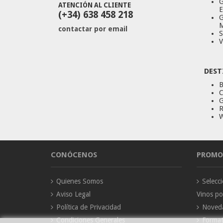
G
ATENCIÓN AL CLIENTE
E
(+34) 638 458 218
G
M
contactar por email
S
V
DEST
B
C
G
R
W
CONÓCENOS
PROMO
Quienes Somos
Selec
Aviso Legal
Vinos p
Política de Privacidad
Noved
Condiciones Generales
Forma