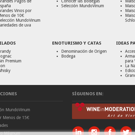
randes Pagos de
Conocer las Bodegas
Maiso
spaña
Selección MundoVinum
Mais
randes Vinos por
Maiso
enos de 10€
Mais
elección MundoVinum
Schlo
ariedades de uva
ILADOS
ENOTURISMO Y CATAS
IDEAS P
randy
Denominación de Origen
Acces
ognac
Bodega
Armar
in Premium
para 
on
La Na
hisky
Edici
Gran
CIONES
SÍGUENOS EN:
ción MundoVinum
or Menos de 15€
ades
to Mágnum