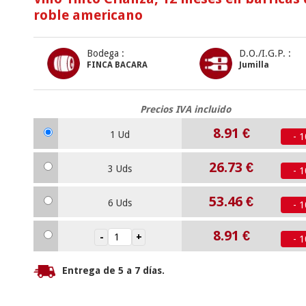
roble americano
Bodega :
D.O./I.G.P. :
FINCA BACARA
Jumilla
Precios IVA incluido
8.91
€
1 Ud
- 
26.73
€
3 Uds
- 
53.46
€
6 Uds
- 
8.91
€
- 
Entrega de 5 a 7 días.