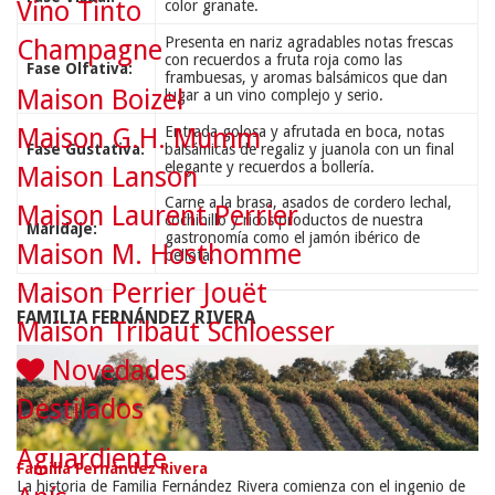
Vino Tinto
color granate.
Presenta en nariz agradables notas frescas
Champagne
con recuerdos a fruta roja como las
Fase Olfativa:
frambuesas, y aromas balsámicos que dan
Maison Boizel
lugar a un vino complejo y serio.
Maison G.H. Mumm
Entrada golosa y afrutada en boca, notas
Fase Gustativa:
balsámicas de regaliz y juanola con un final
elegante y recuerdos a bollería.
Maison Lanson
Carne a la brasa, asados de cordero lechal,
Maison Laurent Perrier
cochinillo y ricos productos de nuestra
Maridaje:
gastronomía como el jamón ibérico de
Maison M. Hosthomme
bellota.
Maison Perrier Jouët
FAMILIA FERNÁNDEZ RIVERA
Maison Tribaut Schloesser
Novedades
Destilados
Aguardiente
Familia Fernández Rivera
La historia de Familia Fernández Rivera comienza con el ingenio de