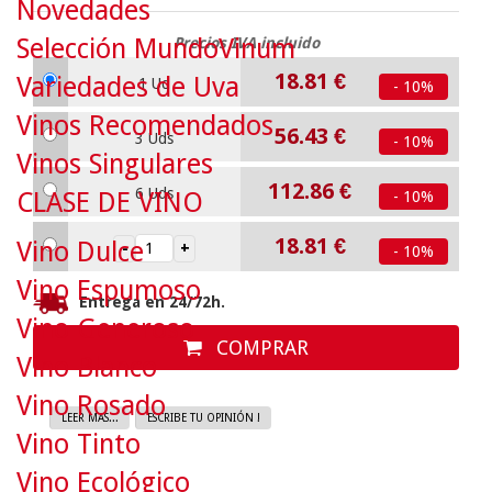
Novedades
Selección MundoVinum
Precios IVA incluido
18.81
€
Variedades de Uva
1 Ud
- 10%
Vinos Recomendados
56.43
€
3 Uds
- 10%
Vinos Singulares
112.86
€
6 Uds
CLASE DE VINO
- 10%
18.81
€
Vino Dulce
- 10%
Vino Espumoso
Entrega en 24/72h.
Vino Generoso
COMPRAR
Vino Blanco
Vino Rosado
LEER MAS...
ESCRIBE TU OPINIÓN !
Vino Tinto
Vino Ecológico