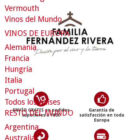
Vermouth
Vinos del Mundo
VINOS DE EUROPA
Alemania
Francia
Hungría
Italia
Portugal
Todos los países
ENVÍO GRATIS en pedidos
Garantía de
RESTO DEL MUNDO
superiores a 180€
satisfacción en toda
Europa
Argentina
Australia