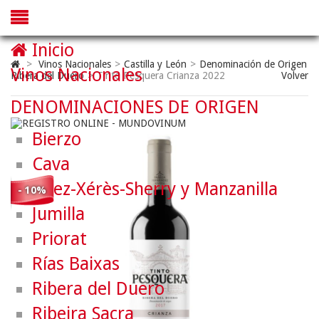
Inicio
>
Vinos Nacionales
>
Castilla y León
>
Denominación de Origen
Vinos Nacionales
Ribera del Duero
>
Tinto Pesquera Crianza 2022
Volver
DENOMINACIONES DE ORIGEN
Bierzo
Cava
Jerez-Xérès-Sherry y Manzanilla
- 10%
Jumilla
Priorat
Rías Baixas
Ribera del Duero
Ribeira Sacra