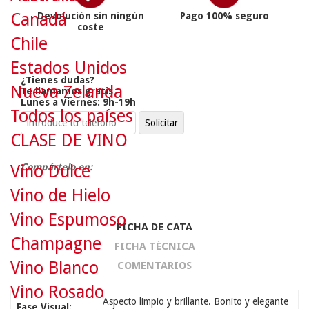
Canadá
Devolución sin ningún
Pago 100% seguro
coste
Chile
Estados Unidos
¿Tienes dudas?
Nueva Zelanda
Te llamamos gratis
Lunes a Viernes: 9h-19h
Todos los países
CLASE DE VINO
Vino Dulce
Compártelo en:
Vino de Hielo
Vino Espumoso
FICHA DE CATA
Champagne
FICHA TÉCNICA
Vino Blanco
COMENTARIOS
Vino Rosado
Aspecto limpio y brillante. Bonito y elegante
Fase Visual: