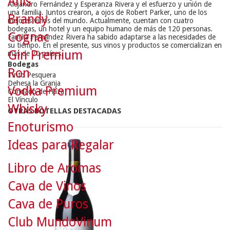
Anís
Alejandro Fernández y Esperanza Rivera y el esfuerzo y unión de
una familia. Juntos crearon, a ojos de Robert Parker, uno de los
Brandy
mejores vinos del mundo. Actualmente, cuentan con cuatro
bodegas, un hotel y un equipo humano de más de 120 personas.
Cognac
Familia Fernández Rivera ha sabido adaptarse a las necesidades de
su tiempo. En el presente, sus vinos y productos se comercializan en
Gin Premium
más de 70 países.
Bodegas
Ron
Tinto Pesquera
Dehesa la Granja
Vodka Premium
Condado de Haza
El Vínculo
Whisky
OTRAS BOTELLAS DESTACADAS
Enoturismo
Ideas para Regalar
Libro de Aromas
Cava de Vinos
Cava de Puros
Club MundoVinum