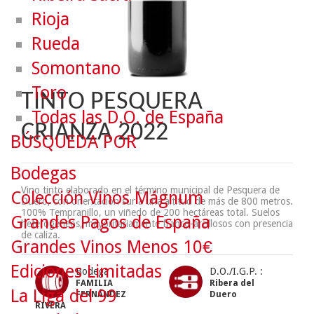
Rioja
Rueda
Somontano
Toro
TINTO PESQUERA
Todas las D.O. de España
CRIANZA 2022
BÚSQUEDA POR
Bodegas
Vino tinto elaborado en el término municipal de Pesquera de
Colección Vinos Mágnum
Duero, con orientación sur a una altitud de más de 800 metros.
100% Tempranillo, un viñedo de 200 hectáreas total. Suelos
Grandes Pagos de España
heterogéneos, mayoritariamente franco-arcillosos con presencia
de caliza.
Grandes Vinos Menos 10€
Ediciones Limitadas
Bodega :
D.O./I.G.P. :
FAMILIA
Ribera del
La Liga del 99
FERNÁNDEZ
Duero
RIVERA