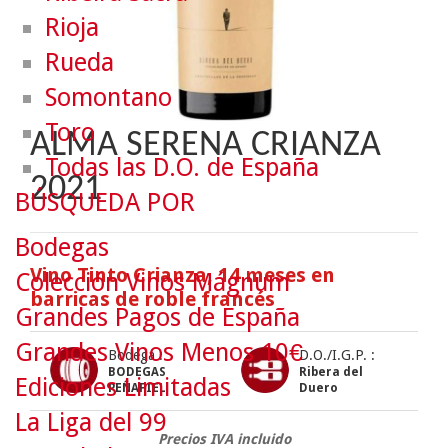
Rioja
Rueda
Somontano
Toro
ALMA SERENA CRIANZA
Todas las D.O. de España
2021
BÚSQUEDA POR
Bodegas
Vino Tinto Crianza, 14 meses en
Colección Vinos Mágnum
barricas de roble francés
Grandes Pagos de España
Grandes Vinos Menos 10€
Bodega :
D.O./I.G.P. :
BODEGAS
Ribera del
Ediciones Limitadas
PEÑAFIEL
Duero
La Liga del 99
Precios IVA incluido