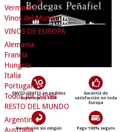
Vermouth
Vinos del Mundo
VINOS DE EUROPA
Alemania
Francia
Hungría
Italia
Portugal
ENVÍO GRATIS en pedidos
Garantía de
Todos los países
superiores a 180€
satisfacción en toda
Europa
RESTO DEL MUNDO
Argentina
Australia
Devolución sin ningún
Pago 100% seguro