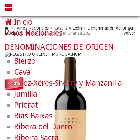
Inicio
>
Vinos Nacionales
>
Castilla y León
>
Denominación de Origen
Vinos Nacionales
Ribera del Duero
>
Alma Serena Crianza 2021
Volver
DENOMINACIONES DE ORIGEN
Bierzo
Cava
Jerez-Xérès-Sherry y Manzanilla
- 10%
Jumilla
Priorat
Rías Baixas
Ribera del Duero
Ribeira Sacra