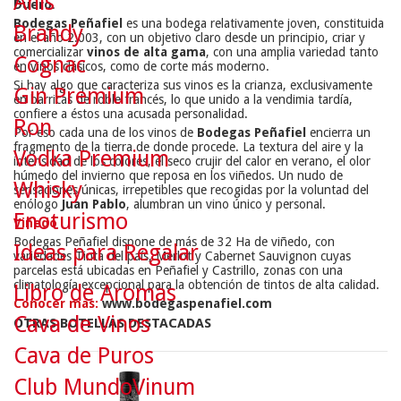
Anís
Duero
.
Bodegas Peñafiel
es una bodega relativamente joven, constituida
Brandy
en el año 2.003, con un objetivo claro desde un principio, criar y
comercializar
vinos de alta gama
, con una amplia variedad tanto
Cognac
en vinos clásicos, como de corte más moderno.
Si hay algo que caracteriza sus vinos es la crianza, exclusivamente
Gin Premium
en barricas de roble francés, lo que unido a la vendimia tardía,
confiere a éstos una acusada personalidad.
Ron
Por eso cada una de los vinos de
Bodegas Peñafiel
encierra un
fragmento de la tierra de donde procede. La textura del aire y la
Vodka Premium
intensidad de los colores, el seco crujir del calor en verano, el olor
húmedo del invierno que reposa en los viñedos. Un nudo de
Whisky
sensaciones únicas, irrepetibles que recogidas por la voluntad del
enólogo
Juan Pablo
, alumbran un vino único y personal.
Enoturismo
Viñedo
Bodegas Peñafiel dispone de más de 32 Ha de viñedo, con
Ideas para Regalar
variedades Tinta del país, Merlot y Cabernet Sauvignon cuyas
parcelas está ubicadas en Peñafiel y Castrillo, zonas con una
climatología excepcional para la obtención de tintos de alta calidad.
Libro de Aromas
Conocer más:
www.bodegaspenafiel.com
Cava de Vinos
OTRAS BOTELLAS DESTACADAS
Cava de Puros
Club MundoVinum