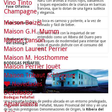
Nariz con aromas a frutos rojos, balsámicos
Vino Tinto
y toques especiados de la crianza en barricas
Fase Olfativa:
francesa, que lo dotan de una ligera sutileza
Champagne
y elegancia.
En boca es carnoso y potente, a la vez de
Maison Boizel
Fase Gustativa:
refinado y fácil de beber.
Maison G.H. Mumm
Este vino nace con la inquietud de ser
entendido como un Ribera del Duero pero
Maison Lanson
Comentarios
con toques de modernidad para intentar que
del Enólogo:
todo el mundo disfrute con el consumo del
Maison Laurent Perrier
vino.
Maison M. Hosthomme
BODEGAS PEÑAFIEL
Maison Perrier Jouët
Maison Tribaut Schloesser
Novedades
Destilados
Bodegas Peñafiel
Una pequeña bodega de piedra ubicada en un entorno privilegiado,
Aguardiente
con vistas al castillo de Peñafiel, Museo Provincial del Vino y en una
de las más prestigiosas Denominaciones de Origen, la
Ribera del