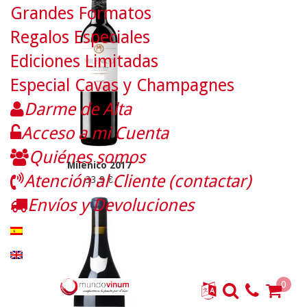
Grandes Formatos
Regalos Especiales
Ediciones Limitadas
Especial Cavas y Champagnes
Darme de Alta
Acceso a mi Cuenta
Quiénes somos
Milénico 2017
Atención al Cliente (contactar)
33.9 €
Envíos y Devoluciones
0