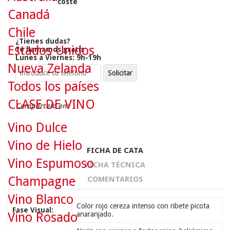
coste
Canadá
Chile
¿Tienes dudas?
Estados Unidos
Te llamamos gratis
Lunes a Viernes: 9h-19h
Nueva Zelanda
Todos los países
CLASE DE VINO
Compártelo en:
Vino Dulce
Vino de Hielo
FICHA DE CATA
Vino Espumoso
FICHA TÉCNICA
Champagne
COMENTARIOS
Vino Blanco
Color rojo cereza intenso con ribete picota
Fase Visual:
Vino Rosado
anaranjado.