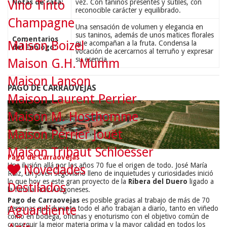
Notas de cata:
vez. Con taninos presentes y sutiles, con
Vino Tinto
reconocible carácter y equilibrado.
Champagne
Una sensación de volumen y elegancia en
sus taninos, además de unos matices florales
Comentarios
Maison Boizel
que acompañan a la fruta. Condensa la
del Enólogo:
vocación de acercarnos al terruño y expresar
su esencia.
Maison G.H. Mumm
Maison Lanson
PAGO DE CARRAOVEJAS
Maison Laurent Perrier
Maison M. Hosthomme
Maison Perrier Jouët
Maison Tribaut Schloesser
Pago de Carraovejas
Una ilusión allá por los años 70 fue el origen de todo. José María
Novedades
Ruiz, un joven segoviano lleno de inquietudes y curiosidades inició
lo que hoy es este gran proyecto de la
Ribera del Duero
ligado a
Destilados
la familia Ruiz Aragoneses.
Pago de Carraovejas
es posible gracias al trabajo de más de 70
Aguardiente
personas que durante todo el año trabajan a diario, tanto en viñedo
como en bodega, oficinas y enoturismo con el objetivo común de
conseguir la mejor materia prima y la mayor calidad en todos los