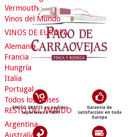
Vermouth
Vinos del Mundo
VINOS DE EUROPA
Alemania
Francia
Hungría
Italia
Portugal
Todos los países
ENVÍO GRATIS en pedidos
Garantía de
RESTO DEL MUNDO
superiores a 180€
satisfacción en toda
Europa
Argentina
Australia