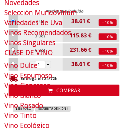
Novedades
Selección MundoVinum
Precios IVA incluido
38.61
€
Variedades de Uva
1 Ud
- 10%
Vinos Recomendados
115.83
€
3 Uds
- 10%
Vinos Singulares
231.66
€
6 Uds
CLASE DE VINO
- 10%
38.61
€
Vino Dulce
- 10%
Vino Espumoso
Entrega en 24/72h.
Vino Generoso
COMPRAR
Vino Blanco
Vino Rosado
LEER MAS...
ESCRIBE TU OPINIÓN !
Vino Tinto
Vino Ecológico