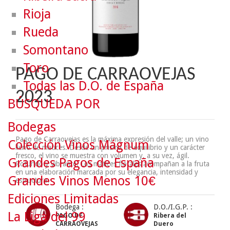
Rioja
Rueda
Somontano
Toro
PAGO DE CARRAOVEJAS
Todas las D.O. de España
2023
BÚSQUEDA POR
Bodegas
Pago de Carraovejas es la máxima expresión del valle; un vino
Colección Vinos Mágnum
lleno de matices. Desde un prisma de equilibrio y un carácter
fresco, el vino se muestra con volumen y, a su vez, ágil.
Grandes Pagos de España
Rotundo y vibrante. Los matices florales acompañan a la fruta
en una elaboración marcada por su elegancia, intensidad y
Grandes Vinos Menos 10€
estructura.
Ediciones Limitadas
Bodega :
D.O./I.G.P. :
La Liga del 99
PAGO DE
Ribera del
CARRAOVEJAS
Duero