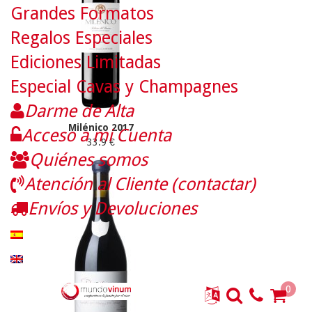
Grandes Formatos
Regalos Especiales
Ediciones Limitadas
Especial Cavas y Champagnes
Darme de Alta
Milénico 2017
Acceso a mi Cuenta
33.9 €
Quiénes somos
Atención al Cliente (contactar)
Envíos y Devoluciones
0