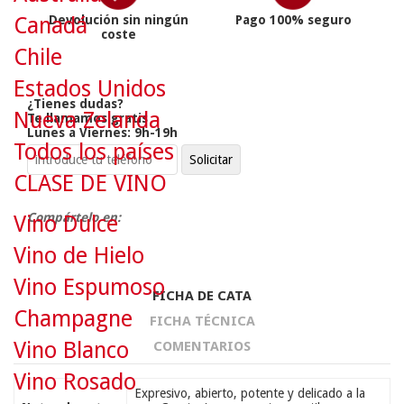
Devolución sin ningún
Pago 100% seguro
Canadá
coste
Chile
Estados Unidos
¿Tienes dudas?
Nueva Zelanda
Te llamamos gratis
Lunes a Viernes: 9h-19h
Todos los países
CLASE DE VINO
Compártelo en:
Vino Dulce
Vino de Hielo
Vino Espumoso
FICHA DE CATA
Champagne
FICHA TÉCNICA
Vino Blanco
COMENTARIOS
Vino Rosado
Expresivo, abierto, potente y delicado a la