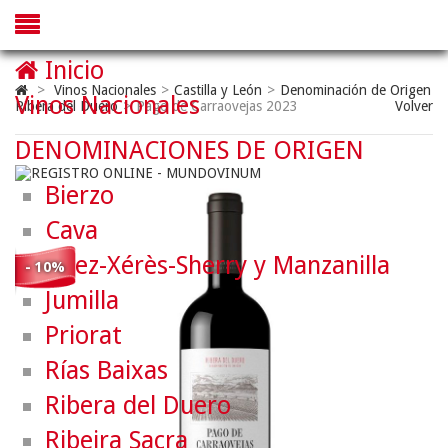
Inicio
>
Vinos Nacionales
>
Castilla y León
>
Denominación de Origen
Vinos Nacionales
Ribera del Duero
>
Pago de Carraovejas 2023
Volver
DENOMINACIONES DE ORIGEN
Bierzo
Cava
Jerez-Xérès-Sherry y Manzanilla
- 10%
Jumilla
Priorat
Rías Baixas
Ribera del Duero
Ribeira Sacra