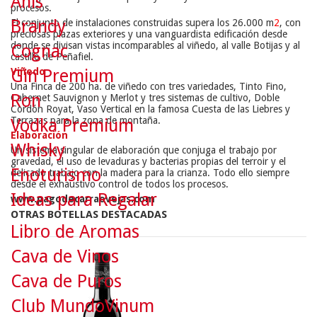
Anís
procesos.
Brandy
El conjunto de instalaciones construidas supera los 26.000 m
2
, con
preciosas plazas exteriores y una vanguardista edificación desde
donde se divisan vistas incomparables al viñedo, al valle Botijas y al
Cognac
castillo de Peñafiel.
Gin Premium
Viñedo
Una Finca de 200 ha. de viñedo con tres variedades, Tinto Fino,
Ron
Cabernet Sauvignon y Merlot y tres sistemas de cultivo, Doble
Cordón Royat, Vaso Vertical en la famosa Cuesta de las Liebres y
Terrazas para la zona de montaña.
Vodka Premium
Elaboración
Whisky
Un sistema singular de elaboración que conjuga el trabajo por
gravedad, el uso de levaduras y bacterias propias del terroir y el
Enoturismo
delicado trabajo con la madera para la crianza. Todo ello siempre
desde el exhaustivo control de todos los procesos.
Ideas para Regalar
www.pagodecarraovejas.com
OTRAS BOTELLAS DESTACADAS
Libro de Aromas
Cava de Vinos
Cava de Puros
Club MundoVinum