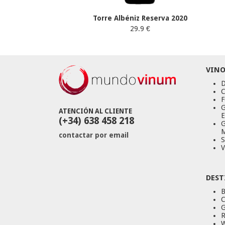
Torre Albéniz Reserva 2020
29.9 €
VINO
D
C
F
G
ATENCIÓN AL CLIENTE
E
(+34) 638 458 218
G
M
contactar por email
S
V
DEST
B
C
G
R
W