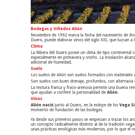
Bodegas y Viñedos Alión
Noviembre de 1992 marca la fecha del nacimiento de Bod
Duero, puede elaborar vinos del siglo XXI, que luzcan a 
Clima
La Ribera del Duero posee un clima de tipo continental 
especialmente en primavera y otoño. La insolación alcan
adicional de humedad.
Suelo
Los suelos de Alión son suelos formados con materiales a
Son suelos con buen drenaje, profundos, con alternacia d
La textura franca y fraco-arenosa permite una buena rete
que ayudan a conferir la personalidad de
Alión
.
Vinos
Alión nació
junto al Duero, en la estirpe de los
Vega Sic
momento de fundación de las bodegas.
Ya desde sus primeros pasos se empiezan a trazar los aro
un concepto radicalmente distinto al de la tradición vega
unas prácticas enológicas más modernas, por lo que el re