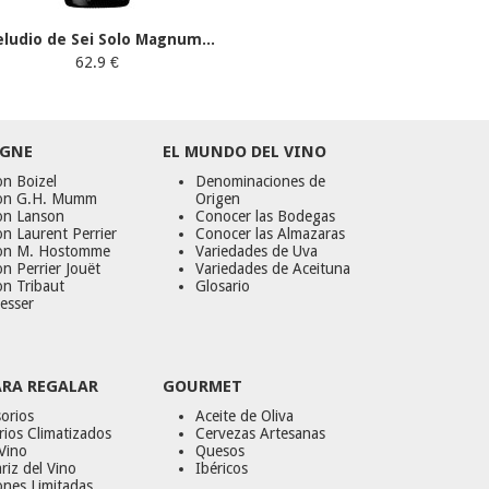
eludio de Sei Solo Magnum...
62.9 €
GNE
EL MUNDO DEL VINO
n Boizel
Denominaciones de
on G.H. Mumm
Origen
on Lanson
Conocer las Bodegas
n Laurent Perrier
Conocer las Almazaras
on M. Hostomme
Variedades de Uva
n Perrier Jouët
Variedades de Aceituna
on Tribaut
Glosario
esser
ARA REGALAR
GOURMET
orios
Aceite de Oliva
ios Climatizados
Cervezas Artesanas
Vino
Quesos
riz del Vino
Ibéricos
ones Limitadas