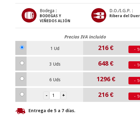
Bodega :
D.O./I.G.P. :
BODEGAS Y
Ribera del Due
VIÑEDOS ALIÓN
Precios IVA incluido
216
€
1 Ud
- 
648
€
3 Uds
- 
1296
€
6 Uds
- 
216
€
- 
Entrega de 5 a 7 días.