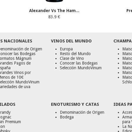
Alexander Vs The Ham...
Pr
83.9 €
S NACIONALES
VINOS DEL MUNDO
CHAMPA
enominación de Origen
Europa
Maiso
onocer las Bodegas
Resto del Mundo
Mais
ormatos Mágnum
Clase de Vino
Mais
randes Pagos de
Conocer las Bodegas
Maiso
spaña
Selección MundoVinum
Mais
randes Vinos por
Maiso
enos de 10€
Mais
elección MundoVinum
Schlo
ariedades de uva
ILADOS
ENOTURISMO Y CATAS
IDEAS P
randy
Denominación de Origen
Acces
ognac
Bodega
Armar
in Premium
para 
on
La Na
hisky
Edici