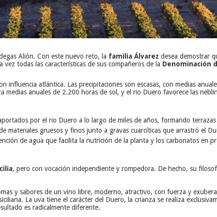
egas Alión. Con este nuevo reto, la
familia Álvarez
desea demostrar q
la vez todas las características de sus compañeros de la
Denominación d
con influencia atlántica. Las precipitaciones son escasas, con medias anu
za medias anuales de 2.200 horas de sol, y el rio Duero favorece las neb
portados por el rio Duero a lo largo de miles de años, formando terrazas
e materiales gruesos y finos junto a gravas cuarcíticas que arrastró el Du
nción de agua que facilita la nutrición de la planta y los carbonatos en 
ilia
, pero con vocación independiente y rompedora. De hecho, su filosof
mas y sabores de un vino libre, moderno, atractivo, con fuerza y exuberanc
siciliana. La uva tiene el carácter del Duero, la crianza se realiza exclus
sultado es radicalmente diferente.