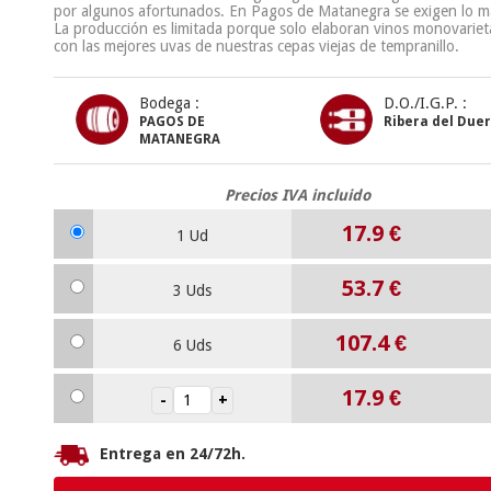
por algunos afortunados. En Pagos de Matanegra se exigen lo m
La producción es limitada porque solo elaboran vinos monovariet
con las mejores uvas de nuestras cepas viejas de tempranillo.
Bodega :
D.O./I.G.P. :
PAGOS DE
Ribera del Due
MATANEGRA
Precios IVA incluido
17.9
€
1 Ud
53.7
€
3 Uds
107.4
€
6 Uds
17.9
€
Entrega en 24/72h.