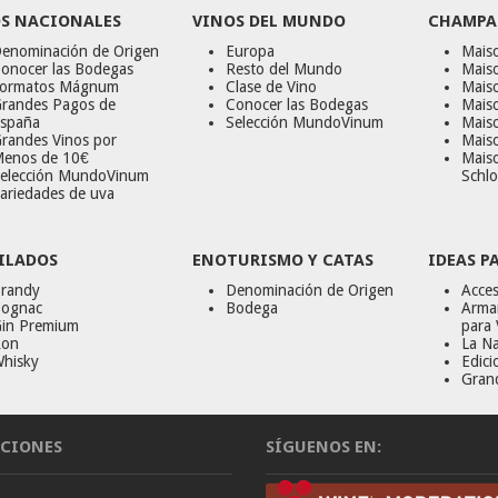
S NACIONALES
VINOS DEL MUNDO
CHAMPA
enominación de Origen
Europa
Maiso
onocer las Bodegas
Resto del Mundo
Mais
ormatos Mágnum
Clase de Vino
Mais
randes Pagos de
Conocer las Bodegas
Maiso
spaña
Selección MundoVinum
Mais
randes Vinos por
Maiso
enos de 10€
Mais
elección MundoVinum
Schlo
ariedades de uva
ILADOS
ENOTURISMO Y CATAS
IDEAS P
randy
Denominación de Origen
Acces
ognac
Bodega
Armar
in Premium
para 
on
La Na
hisky
Edici
Gran
CIONES
SÍGUENOS EN: