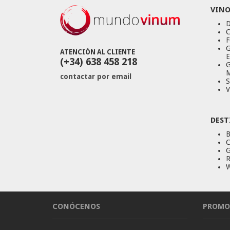
VINO
D
C
F
G
ATENCIÓN AL CLIENTE
E
(+34) 638 458 218
G
M
contactar por email
S
V
DEST
B
C
G
R
W
CONÓCENOS
PROMO