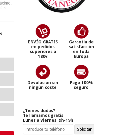
áximo.
ales
ro
ENVÍO GRATIS
Garantía de
en pedidos
satisfacción
superiores a
en toda
180€
Europa
Devolución sin
Pago 100%
ningún coste
seguro
¿Tienes dudas?
Te llamamos gratis
Lunes a Viernes: 9h-19h