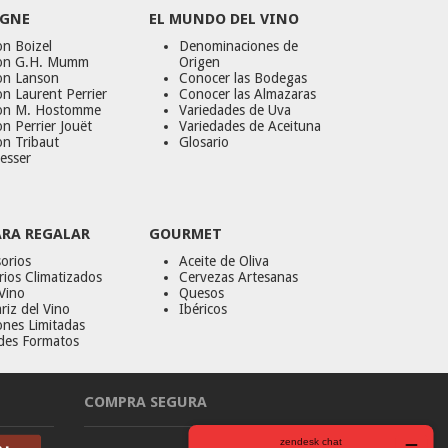
GNE
EL MUNDO DEL VINO
n Boizel
Denominaciones de
on G.H. Mumm
Origen
on Lanson
Conocer las Bodegas
n Laurent Perrier
Conocer las Almazaras
on M. Hostomme
Variedades de Uva
n Perrier Jouët
Variedades de Aceituna
on Tribaut
Glosario
esser
ARA REGALAR
GOURMET
orios
Aceite de Oliva
ios Climatizados
Cervezas Artesanas
Vino
Quesos
riz del Vino
Ibéricos
ones Limitadas
des Formatos
COMPRA SEGURA