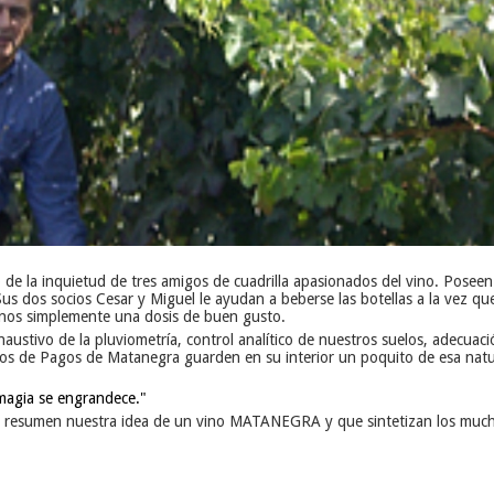
la inquietud de tres amigos de cuadrilla apasionados del vino. Poseen 2
us dos socios Cesar y Miguel le ayudan a beberse las botellas a la vez q
inos simplemente una dosis de buen gusto.
ustivo de la pluviometría, control analítico de nuestros suelos, adecuación
 vinos de Pagos de Matanegra guarden en su interior un poquito de esa na
magia se engrandece."
ue resumen nuestra idea de un vino MATANEGRA y que sintetizan los much