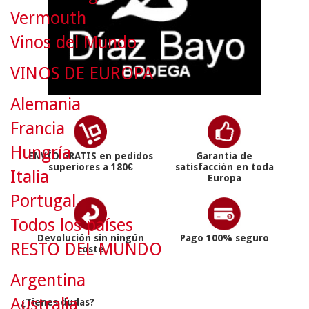
Vermouth
Vinos del Mundo
VINOS DE EUROPA
Alemania
Francia
Hungría
ENVÍO GRATIS en pedidos
Garantía de
superiores a 180€
satisfacción en toda
Italia
Europa
Portugal
Todos los países
Devolución sin ningún
Pago 100% seguro
RESTO DEL MUNDO
coste
Argentina
Australia
¿Tienes dudas?