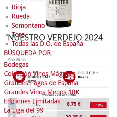
Rioja
Rueda
Somontano
Toro
NUESTRO VERDEJO 2024
Todas las D.O. de España
BÚSQUEDA POR
Vino blanco.
Bodegas
Colección Vinos Mágnum
Bodega :
D.O./I.G.P. :
BODEGA DÍAZ
Rueda
Grandes Pagos de España
BAYO
Grandes Vinos Menos 10€
Precios IVA incluido
Ediciones Limitadas
6.75
€
1 Ud
- 10%
La Liga del 99