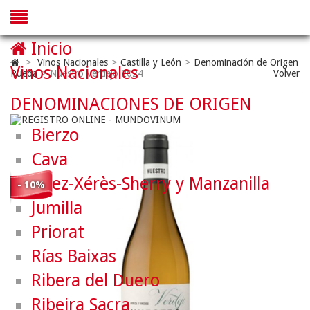
Inicio
>
Vinos Nacionales
>
Castilla y León
>
Denominación de Origen
Vinos Nacionales
Rueda
>
Nuestro Verdejo 2024
Volver
DENOMINACIONES DE ORIGEN
Bierzo
Cava
Jerez-Xérès-Sherry y Manzanilla
- 10%
Jumilla
Priorat
Rías Baixas
Ribera del Duero
Ribeira Sacra