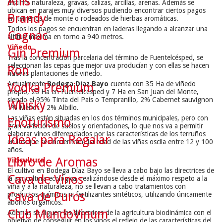
Anís
distinta naturaleza, gravas, calizas, arcillas, arenas. Además se
ubican en parajes muy diversos pudiendo encontrar ciertos pagos
Brandy
en terrenos de monte o rodeados de hierbas aromáticas.
Todos los pagos se encuentran en laderas llegando a alcanzar una
Cognac
altitud máxima en torno a 940 metros.
Viñedo
Gin Premium
Tras la concentración parcelaria del término de Fuentelcésped, se
seleccionan las cepas que mejor uva producían y con ellas se hacen
Ron
nuevas plantaciones de viñedo.
Actualmente
Bodega Díaz Bayo
cuenta con 35 Ha de viñedo
Vodka Premium
propio, 28 Ha en Fuentelcésped y 7 Ha en San Juan del Monte,
siendo el 95% Tinta del País o Tempranillo, 2% Cabernet sauvignon
Whisky
1% Merlot y 2% Albillo.
Las viñas están situadas en los dos términos municipales, pero con
Enoturismo
gran variación de suelos y orientaciones, lo que nos va a permitir
elaborar vinos diferenciados por las características de los terruños
Ideas para Regalar
en los que se encuentran. La edad de las viñas oscila entre 12 y 100
años.
Libro de Aromas
Viticultura
El cultivo en Bodega Díaz Bayo se lleva a cabo bajo las directrices de
Cava de Vinos
la agricultura ecológica, realizándose desde el máximo respeto a la
viña y a la naturaleza, no se llevan a cabo tratamientos con
Cava de Puros
productos químicos ni fertilizantes sintéticos, utilizando únicamente
abonos orgánicos.
Club MundoVinum
Además se siguen las directrices de la agricultura biodinámica con el
objetivo de conseguir en los vinos el reflejo de las características del