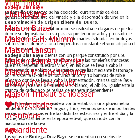
Vino Tinto
Bodega Díaz Bayo
La
familia Díaz Bayo
se ha dedicado, durante más de diez
Champagne
generaciones al cultivo del viñedo y a la elaboración de vino en la
Denominación de Origen Ribera del Duero
.
Maison Boizel
Hasta hace 40 años la elaboración se realizaba en lagares de piedra
donde se depositaba la uva para su posterior pisado y prensado, el
Maison G.H. Mumm
caldo resultante se llevaba a cubas de madera situadas en bodegas
subterráneas donde, a una temperatura constante el vino adquiría el
Maison Lanson
carácter propio de la zona.
Bodega Díaz Bayo
cuenta con un parque constituido por 650
Maison Laurent Perrier
barricas de roble francés, seleccionado de las tonelerías francesas
que más respetan nuestros vinos, en las que se lleva a cabo la
Maison M. Hosthomme
fermentación maloláctica y la crianza sobre lías mediante battonage
por el sistema Oxoline de los vinos tintos y 10 barricas de roble
húngaro donde se lleva a cabo la fermentación, crianza sobre lías y
Maison Perrier Jouët
battonage y crianza de nuestro vino blanco, el Albillo. Igualmente la
crianza de cada pago se realiza de manera independiente.
Maison Tribaut Schloesser
Clima
Novedades
El clima de la zona se considera continental, con una pluviometría
moderada baja, inviernos largos y fríos, veranos secos e importantes
oscilaciones térmicas entre las distintas estaciones y entre el día y la
Destilados
noche, especialmente en la época estival, que coincide con la
maduración de la uva.
Aguardiente
Suelo
Las viñas de
Bodega Díaz Bayo
se encuentran en suelos de