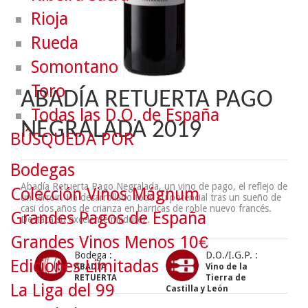
Rioja
Rueda
Somontano
Toro
ABADÍA RETUERTA PAGO
Todas las D.O. de España
NEGRALADA 2019
BÚSQUEDA POR
Bodegas
Abadía Retuerta Pago Negralada, un vino de pago, el reflejo de
Colección Vinos Mágnum
un terroir. Ha desarrollado todo su potencial tras un sueño de
casi dos años de crianza en barricas de roble nuevo francés.
Grandes Pagos de España
Destaca su excelente madurez.
Grandes Vinos Menos 10€
Bodega :
D.O./I.G.P. :
Ediciones Limitadas
ABADÍA
Vino de la
RETUERTA
Tierra de
La Liga del 99
Castilla y León