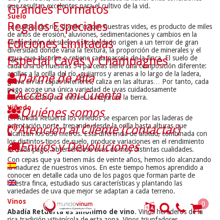
que resultan excelentes para el cultivo de la vid.
Grandes Formatos
Suelo
Regalos Especiales
La cuenca del río, donde crecen nuestras vides, es producto de miles
de años de erosión, aluviones, sedimentaciones y cambios en la
Ediciones Limitadas
composición del suelo. Esto ha dado origen a un terroir de gran
diversidad donde varía la textura, la proporción de minerales y el
Especial Cavas y Champagnes
agua que absorbe o retiene cada parcela de la finca. El suelo de
cada una de nuestras 54 parcelas tiene una composición diferente:
arcillas a la orilla del río, guijarros y arenas a lo largo de la ladera,
Darme de Alta
grava en las capas inferiores, caliza en las alturas… Por tanto, cada
pago acoge una única variedad de uvas cuidadosamente
Acceso a mi Cuenta
seleccionadas para extraer lo mejor de la tierra.
Viñedo
Quiénes somos
En Abadía Retuerta los viñedos se esparcen por las laderas de
orientación norte, trepando desde la orilla hasta alturas que
Atención al Cliente (contactar)
alcanzan los 850 metros. Esta diferencia de altitud, combinada con
los distintos tipos de suelo, produce variaciones en el rendimiento
Envíos y Devoluciones
de cada pago, obteniéndose uvas de muy distintas cualidades.
Con cepas que ya tienen más de veinte años, hemos ido alcanzando
la madurez de nuestros vinos. En este tiempo hemos aprendido a
conocer en detalle cada uno de los pagos que forman parte de
nuestra finca, estudiado sus características y plantando las
variedades de uva que mejor se adaptan a cada terreno.
Vinos
0
Abadía Retuerta es sinónimo de vino
. Vinos herederos de la
rica tradición vitivinícola de esta zona. Vinos triunfadores