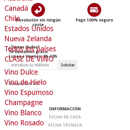
Canadá
Chile
Devolución sin ningún
Pago 100% seguro
coste
Estados Unidos
Nueva Zelanda
¿Tienes dudas?
Todos los países
Te llamamos gratis
Lunes a Viernes: 9h-19h
CLASE DE VINO
Vino Dulce
Vino de Hielo
Compártelo en:
Vino Espumoso
Champagne
INFORMACIÓN
Vino Blanco
FICHA DE CATA
Vino Rosado
FICHA TÉCNICA