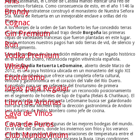
Anís
tierras castellanas, el Conde de Castilla mandó edificar una red de
conventos-fortaleza. Como consecuencia de esto, en el año 1146 la
Brandy
orden Premonstratense construyó el monasterio de Nuestra Señora
Sta. María de Retuerta en un inmejorable enclave a orillas del río
Cognac
Duero.
A los monjes de la orden de San Norberto les fue concedido terras
Gin Premium
et vineas, y el segundo abad trajo desde
Borgoña
las primeras
cepas de variedades francesas que fueron plantadas en este lugar.
Ron
Desde entonces nuestros pagos han sido tierras de vid, de silencio y
de recogimiento.
Vodka Premium
Somos herederos de una tradición milenaria y de un legado histórico
en el Valle del Duero, reconocida región vitivinícola española.
Whisky
El hotel
Abadía Retuerta LeDomaine
, abierto desde Marzo de
2012, es una joya histórica ubicada en un monasterio del siglo XII
Enoturismo
rodeado de viñedos que ofrece una completa oferta cultural,
vinícola y gastronómica en el corazón del Valle del Río Duero.
Concebido para ser un referente del Enoturismo de primera
Ideas para Regalar
categoría, su objetivo es conseguir un reconocido posicionamiento
en el segmento de hoteles de lujo de España (Relais & Chatêaux). El
Libro de Aromas
restaurante de Abadía Retuerta LeDomaine busca ser galardonado
con una Estrella Michelín bajo la dirección gastronómica de Andoni
Luis Aduriz y de Pablo Montero como jefe de cocina.
Cava de Vinos
Clima
Cava de Puros
El río Duero es cuna de algunas de las mejores bodegas del mundo.
En el Valle del Duero, donde los inviernos son fríos y los veranos
Club MundoVinum
ardientes, se producen grandes variaciones de temperatura entre el
día y la noche, abunda el sol y escasea la lluvia. Unas condiciones