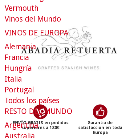
Vermouth
Vinos del Mundo
VINOS DE EUROPA
Alemania
Francia
Hungría
Italia
Portugal
Todos los países
RESTO DEL MUNDO
ENVÍO GRATIS en pedidos
Garantía de
Argentina
superiores a 180€
satisfacción en toda
Europa
Australia