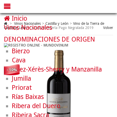
Inicio
>
Vinos Nacionales
>
Castilla y León
>
Vino de la Tierra de
Vinos Nacionales
Castilla y León
>
Abadía Retuerta Pago Negralada 2019
Volver
DENOMINACIONES DE ORIGEN
Bierzo
Cava
Jerez-Xérès-Sherry y Manzanilla
- 10%
Jumilla
Priorat
Rías Baixas
Ribera del Duero
Ribeira Sacra