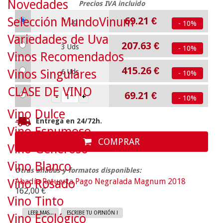
Novedades
Precios IVA incluido
Selección MundoVinum
69.21
€
1 Ud
- 10%
Variedades de Uva
207.63
€
3 Uds
- 10%
Vinos Recomendados
415.26
€
Vinos Singulares
6 Uds
- 10%
CLASE DE VINO
69.21
€
- 10%
Vino Dulce
Entrega en 24/72h.
Vino Espumoso
COMPRAR
Vino Generoso
Vino Blanco
Otras añadas y formatos disponibles:
Abadía Retuerta Pago Negralada Magnum 2018
Vino Rosado
162,00 €
Vino Tinto
LEER MAS...
ESCRIBE TU OPINIÓN !
Vino Ecológico