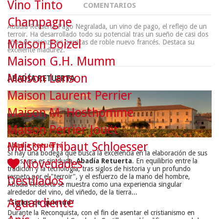
Vino Tinto
COMENTARIOS
Champagne
Abadía Retuerta Pago Negralada, un vino de pago, el reflejo de un
terroir. Ha desarrollado todo su potencial tras un sueño de casi dos
Maison Boizel
años de crianza en barricas de roble nuevo francés. Destaca su
excelente madurez.
Maison G.H. Mumm
Maison Lanson
ABADÍA RETUERTA
Maison Laurent Perrier
Maison M. Hosthomme
Maison Perrier Jouët
Maison Tribaut Schloesser
Abadía Retuerta
Si hay una bodega que busca la excelencia en la elaboración de sus
Novedades
vinos, esa es sin duda,
Abadía Retuerta
. En equilibrio entre la
tradición y la tecnología, tras siglos de historia y un profundo
respeto por el "terroir", y el esfuerzo de la mano del hombre,
Destilados
Abadía Retuerta se muestra como una experiencia singular
alrededor del vino, del viñedo, de la tierra...
Aguardiente
"Siglos de quietud"
Durante la Reconquista, con el fin de asentar el cristianismo en