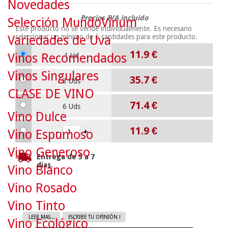
Novedades
Precios IVA incluido
Selección MundoVinum
Este producto no se vende individualmente. Es necesario
seleccionar un mínimo de
6
cantidades para este producto.
Variedades de Uva
11.9
€
Vinos Recomendados
1 Ud
Vinos Singulares
35.7
€
3 Uds
CLASE DE VINO
71.4
€
6 Uds
Vino Dulce
11.9
€
Vino Espumoso
Vino Generoso
Entrega de 5 a 7
días.
Vino Blanco
Vino Rosado
Vino Tinto
LEER MAS...
ESCRIBE TU OPINIÓN !
Vino Ecológico