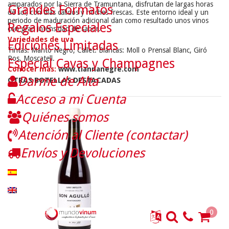
amparados por la Sierra de Tramuntana, disfrutan de largas horas
Grandes Formatos
de sol, con días cálidos y noches frescas. Este entorno ideal y un
periodo de maduración adicional dan como resultado unos vinos
Regalos Especiales
con gran intensidad de sabor.
Variedades de uva
Ediciones Limitadas
Tintas: Manto Negro, Callet. Blancas: Moll o Prensal Blanc, Giró
Ros, Moscatell.
Especial Cavas y Champagnes
Conocer más:
www.tiannanegre.com
Darme de Alta
OTRAS BOTELLAS DESTACADAS
Acceso a mi Cuenta
Quiénes somos
Atención al Cliente (contactar)
Envíos y Devoluciones
0