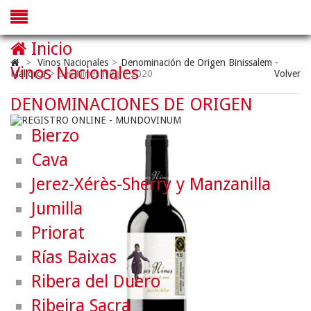
Inicio
>
Vinos Nacionales
>
Denominación de Origen Binissalem -
Vinos Nacionales
Mallorca
>
Ses Nines Negre 2020
Volver
DENOMINACIONES DE ORIGEN
Bierzo
Cava
Jerez-Xérès-Sherry y Manzanilla
Jumilla
Priorat
Rías Baixas
Ribera del Duero
Ribeira Sacra