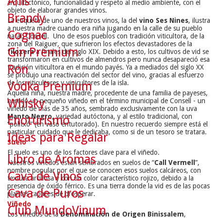
Anís
arquitectónico, funcionalidad y respeto al medio ambiente, con el
objeto de elaborar grandes vinos.
Brandy
La etiqueta de uno de nuestros vinos, la del
vino Ses Nines
, ilustra
a nuestra madre cuando era niña jugando en la calle de su pueblo
Cognac
natal, Consell. Uno de esos pueblos con tradición viticultora, de la
zona del Raiguer, que sufrieron los efectos devastadores de la
Gin Premium
filoxera
a finales del siglo XIX. Debido a esto, los cultivos de vid se
transformaron en cultivos de almendros pero nunca desapareció esa
Ron
tradición viticultora en el mundo payés. Ya a mediados del siglo XX
se produjo una reactivación del sector del vino, gracias al esfuerzo
de los viticultores y vinicultores de la isla.
Vodka Premium
Aquella niña, nuestra madre, procedente de una familia de payeses,
Whisky
heredó un pequeño viñedo en el término municipal de Consell - un
viñedo de más de 35 años, sembrado exclusivamente con la uva
Manto Negro
, variedad autóctona, y al estilo tradicional, con
Enoturismo
“politxó” (en vaso entutorado). En nuestro recuerdo siempre está el
particular cuidado que le dedicaba, como si de un tesoro se tratara.
Ideas para Regalar
Suelo
El suelo es uno de los factores clave para el viñedo.
Libro de Aromas
Nuestros viñedos están sembrados en suelos de “
Call Vermell
”,
nombre popular por el que se conocen esos suelos calcáreos, con
Cava de Vinos
textura arcillosa y con un color característico rojizo, debido a la
presencia de óxido férrico. Es una tierra donde la vid es de las pocas
Cava de Puros
plantas capaces de prosperar.
Viñedo
Club MundoVinum
Los viñedos de la
Denominación de Origen Binissalem
,