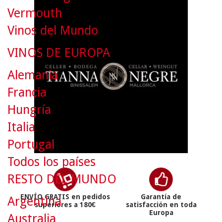
Vermouth
Vinos del Mundo
VINOS DE EUROPA
Alemania
Francia
Hungría
Italia
Portugal
Todos los países
RESTO DEL MUNDO
ENVÍO GRATIS en pedidos
Garantía de
Argentina
superiores a 180€
satisfacción en toda
Europa
Australia