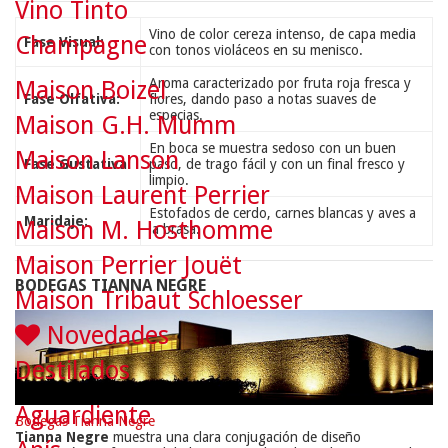
Vino Tinto
Vino de color cereza intenso, de capa media
Champagne
Fase Visual:
con tonos violáceos en su menisco.
Aroma caracterizado por fruta roja fresca y
Maison Boizel
Fase Olfativa:
flores, dando paso a notas suaves de
especias.
Maison G.H. Mumm
En boca se muestra sedoso con un buen
Maison Lanson
Fase Gustativa:
paso, de trago fácil y con un final fresco y
limpio.
Maison Laurent Perrier
Estofados de cerdo, carnes blancas y aves a
Maridaje:
Maison M. Hosthomme
la brasa.
Maison Perrier Jouët
BODEGAS TIANNA NEGRE
Maison Tribaut Schloesser
Novedades
Destilados
Aguardiente
Bodegas Tianna Negre
Tianna Negre
muestra una clara conjugación de diseño