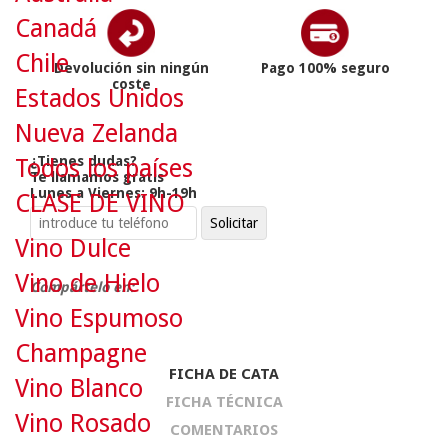
Canadá
Chile
Devolución sin ningún
Pago 100% seguro
coste
Estados Unidos
Nueva Zelanda
¿Tienes dudas?
Todos los países
Te llamamos gratis
Lunes a Viernes: 9h-19h
CLASE DE VINO
Vino Dulce
Vino de Hielo
Compártelo en:
Vino Espumoso
Champagne
FICHA DE CATA
Vino Blanco
FICHA TÉCNICA
Vino Rosado
COMENTARIOS