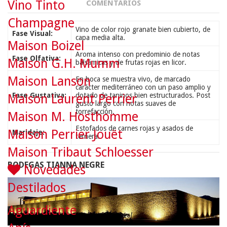
Vino Tinto
COMENTARIOS
Champagne
Vino de color rojo granate bien cubierto, de
Fase Visual:
capa media alta.
Maison Boizel
Aroma intenso con predominio de notas
Fase Olfativa:
Maison G.H. Mumm
balsámicas y de frutas rojas en licor.
Maison Lanson
En boca se muestra vivo, de marcado
carácter mediterráneo con un paso amplio y
Fase Gustativa:
dotado de taninos bien estructurados. Post
Maison Laurent Perrier
gusto largo con notas suaves de
torrefacción.
Maison M. Hosthomme
Estofados de carnes rojas y asados de
Maison Perrier Jouët
Maridaje:
ternera.
Maison Tribaut Schloesser
BODEGAS TIANNA NEGRE
Novedades
Destilados
Aguardiente