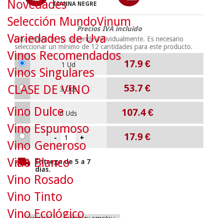
Novedades
TIANNA NEGRE
Selección MundoVinum
Precios IVA incluido
Variedades de Uva
Este producto no se vende individualmente. Es necesario
seleccionar un mínimo de
12
cantidades para este producto.
Vinos Recomendados
17.9
€
1 Ud
Vinos Singulares
53.7
€
CLASE DE VINO
3 Uds
Vino Dulce
107.4
€
6 Uds
Vino Espumoso
17.9
€
Vino Generoso
Vino Blanco
Entrega de 5 a 7
días.
Vino Rosado
Vino Tinto
Vino Ecológico