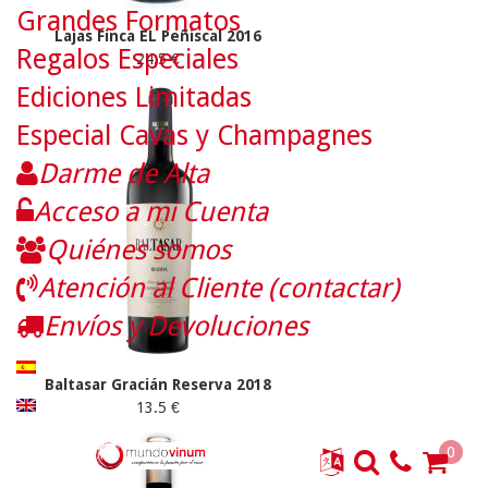
Grandes Formatos
Lajas Finca EL Peñiscal 2016
Regalos Especiales
24.5 €
Ediciones Limitadas
Especial Cavas y Champagnes
Darme de Alta
Acceso a mi Cuenta
Quiénes somos
Atención al Cliente (contactar)
Envíos y Devoluciones
Baltasar Gracián Reserva 2018
13.5 €
0