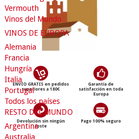
Vermouth
Vinos del Mundo
VINOS DE EUROPA
Alemania
Francia
Hungría
Italia
ENVÍO GRATIS en pedidos
Garantía de
Portugal
superiores a 180€
satisfacción en toda
Europa
Todos los países
RESTO DEL MUNDO
Devolución sin ningún
Pago 100% seguro
Argentina
coste
Australia