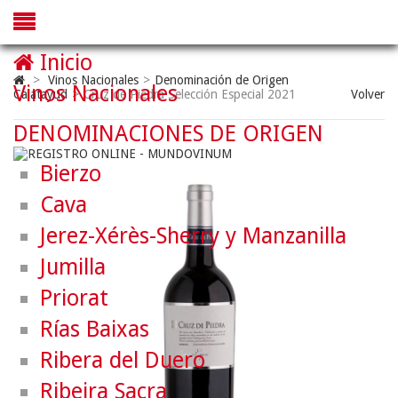
Inicio
>
Vinos Nacionales
>
Denominación de Origen
Vinos Nacionales
Calatayud
>
Cruz de Piedra Selección Especial 2021
Volver
DENOMINACIONES DE ORIGEN
Bierzo
Cava
Jerez-Xérès-Sherry y Manzanilla
Jumilla
Priorat
Rías Baixas
Ribera del Duero
Ribeira Sacra