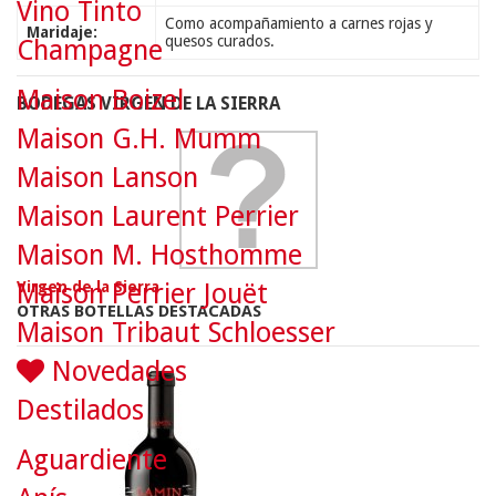
Vino Tinto
Como acompañamiento a carnes rojas y
Maridaje:
quesos curados.
Champagne
Maison Boizel
BODEGAS VIRGEN DE LA SIERRA
Maison G.H. Mumm
Maison Lanson
Maison Laurent Perrier
Maison M. Hosthomme
Maison Perrier Jouët
Virgen de la Sierra
OTRAS BOTELLAS DESTACADAS
Maison Tribaut Schloesser
Novedades
Destilados
Aguardiente