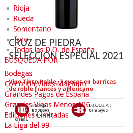
Rioja
Rueda
Somontano
Toro
CRUZ DE PIEDRA
Todas las D.O. de España
SELECCIÓN ESPECIAL 2021
BÚSQUEDA POR
Bodegas
Vino Tinto Roble, 7 meses en barricas
Colección Vinos Mágnum
de roble francés y americano
Grandes Pagos de España
Grandes Vinos Menos 10€
Bodega :
D.O./I.G.P. :
BODEGAS
Calatayud
Ediciones Limitadas
VIRGEN DE LA
SIERRA
La Liga del 99