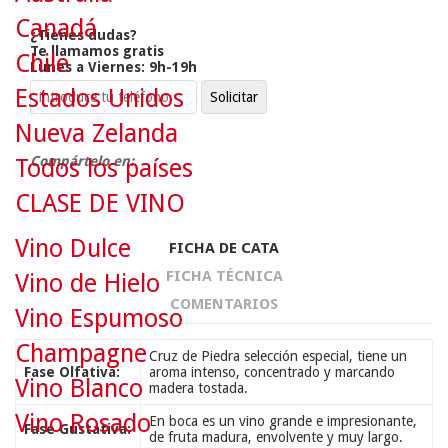
Canadá
¿Tienes dudas?
Te llamamos gratis
Chile
Lunes a Viernes: 9h-19h
Estados Unidos
Nueva Zelanda
Compártelo en:
Todos los países
CLASE DE VINO
Vino Dulce
FICHA DE CATA
FICHA TÉCNICA
Vino de Hielo
COMENTARIOS
Vino Espumoso
Champagne
Cruz de Piedra selección especial, tiene un
Fase Olfativa:
aroma intenso, concentrado y marcando
Vino Blanco
madera tostada.
Vino Rosado
En boca es un vino grande e impresionante,
Fase Gustativa:
de fruta madura, envolvente y muy largo.