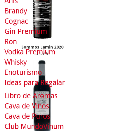
Anís
Brandy
Cognac
Gin Premium
Ron
Sommos Lamin 2020
Vodka Premium
31.9 €
Whisky
Enoturismo
Ideas para Regalar
Libro de Aromas
Cava de Vinos
Cava de Puros
Club MundoVinum