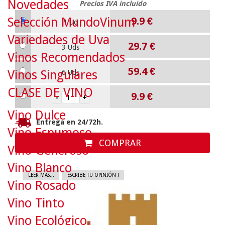
Novedades
Precios IVA incluido
Selección MundoVinum
9.9
€
1 Ud
Variedades de Uva
29.7
€
3 Uds
Vinos Recomendados
59.4
€
Vinos Singulares
6 Uds
CLASE DE VINO
9.9
€
Vino Dulce
Entrega en 24/72h.
Vino Espumoso
COMPRAR
Vino Generoso
Vino Blanco
LEER MAS...
ESCRIBE TU OPINIÓN !
Vino Rosado
Vino Tinto
Vino Ecológico