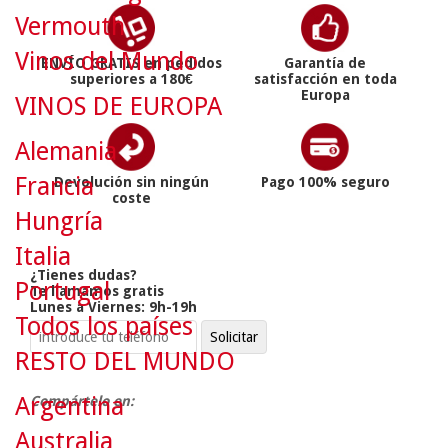
Vermouth
Vinos del Mundo
ENVÍO GRATIS en pedidos
Garantía de
superiores a 180€
satisfacción en toda
Europa
VINOS DE EUROPA
Alemania
Francia
Devolución sin ningún
Pago 100% seguro
coste
Hungría
Italia
¿Tienes dudas?
Portugal
Te llamamos gratis
Lunes a Viernes: 9h-19h
Todos los países
RESTO DEL MUNDO
Argentina
Compártelo en:
Australia