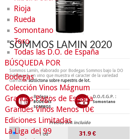
Rioja
Rueda
Somontano
Toro
SOMMOS LAMIN 2020
Todas las D.O. de España
BÚSQUEDA POR
Sommos Lamín, elaborado por Bodegas Sommos bajo la DO
Bodegas
Calatayud, un vino que muestra el caracter de la variedad
Garnacha
autóctona sobre rupestris de lot.
Colección Vinos Mágnum
Grandes Pagos de España
Bodega :
D.O./I.G.P. :
BODEGAS
Somontano
SOMMOS
Grandes Vinos Menos 10€
Ediciones Limitadas
Precios IVA incluido
La Liga del 99
31.9
€
1 Ud