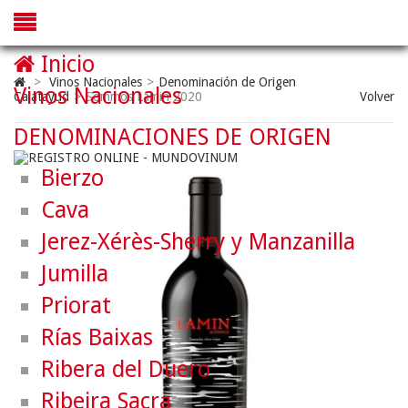
Inicio
>
Vinos Nacionales
>
Denominación de Origen
Vinos Nacionales
Calatayud
>
Sommos Lamin 2020
Volver
DENOMINACIONES DE ORIGEN
Bierzo
Cava
Jerez-Xérès-Sherry y Manzanilla
Jumilla
Priorat
Rías Baixas
Ribera del Duero
Ribeira Sacra