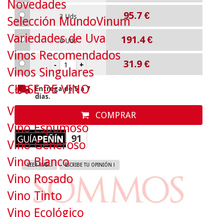
Novedades
95.7
€
3 Uds
Selección MundoVinum
Variedades de Uva
191.4
€
6 Uds
Vinos Recomendados
31.9
€
Vinos Singulares
CLASE DE VINO
Entrega de 5 a 7
días.
Vino Dulce
COMPRAR
Vino Espumoso
91
Vino Generoso
Vino Blanco
LEER MAS...
ESCRIBE TU OPINIÓN !
Vino Rosado
Vino Tinto
Vino Ecológico