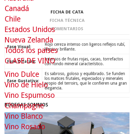
Canadá
FICHA DE CATA
Chile
FICHA TÉCNICA
Estados Unidos
COMENTARIOS
Nueva Zelanda
Rojo cereza intenso con ligeros reflejos rubí,
Fase Visual:
Todos los países
limpio y brillante.
Intensos de frutas rojas, cacao, torrefactos
CLASE DE VINO
Fase Olfativa:
con fondo mineral característico.
Vino Dulce
Es sabroso, goloso y equilibrado. Se funden
los matices frutales, especiados y minerales
Fase Gustativa:
Vino de Hielo
propio del terroirs, que le confieren una gran
elegancia.
Vino Espumoso
Champagne
BODEGAS SOMMOS
Vino Blanco
Vino Rosado