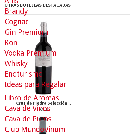
Anís
OTRAS BOTELLAS DESTACADAS
Brandy
Cognac
Gin Premium
Ron
Vodka Premium
Whisky
Enoturismo
Ideas para Regalar
Libro de Aromas
Cruz de Piedra Selección...
Cava de Vinos
9.9 €
Cava de Puros
Club MundoVinum