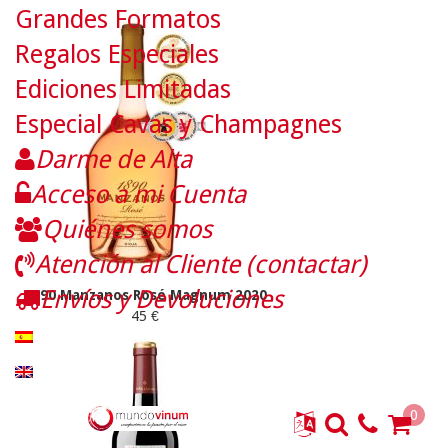
Grandes Formatos
Regalos Especiales
Ediciones Limitadas
Especial Cavas y Champagnes
Darme de Alta
Acceso a mi Cuenta
Quiénes somos
Atención al Cliente (contactar)
Envíos y Devoluciones
1890 Manzanos Rosé Magnum 2020
45 €
0