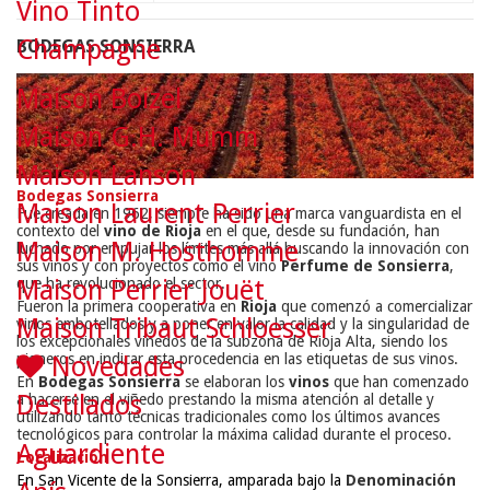
Vino Tinto
Champagne
BODEGAS SONSIERRA
Maison Boizel
Maison G.H. Mumm
Maison Lanson
Bodegas Sonsierra
Maison Laurent Perrier
Fue creada en 1962, siempre ha sido una marca vanguardista en el
contexto del
vino de Rioja
en el que, desde su fundación, han
Maison M. Hosthomme
luchado por empujar los límites más allá buscando la innovación con
sus vinos y con proyectos como el vino
Perfume de Sonsierra
,
que ha revolucionado el sector.
Maison Perrier Jouët
Fueron la primera cooperativa en
Rioja
que comenzó a comercializar
Maison Tribaut Schloesser
vinos embotellados y a poner en valor la calidad y la singularidad de
los excepcionales viñedos de la subzona de Rioja Alta, siendo los
pioneros en indicar esta procedencia en las etiquetas de sus vinos.
Novedades
En
Bodegas Sonsierra
se elaboran los
vinos
que han comenzado
Destilados
a hacerse en el viñedo prestando la misma atención al detalle y
utilizando tanto técnicas tradicionales como los últimos avances
tecnológicos para controlar la máxima calidad durante el proceso.
Aguardiente
Localización
En San Vicente de la Sonsierra, amparada bajo la
Denominación