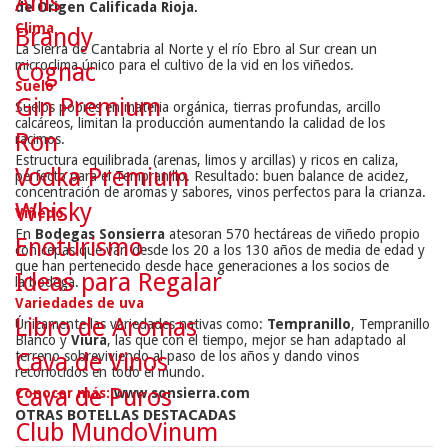
Anís
de Origen Calificada Rioja
.
Clima
Brandy
La Sierra de Cantabria al Norte y el río Ebro al Sur crean un
microclima único para el cultivo de la vid en los viñedos.
Cognac
Suelo
Gin Premium
Suelos pobres en materia orgánica, tierras profundas, arcillo
calcáreos, limitan la producción aumentando la calidad de los
Ron
racimos.
Estructura equilibrada (arenas, limos y arcillas) y ricos en caliza,
Vodka Premium
perfecto para el Tempranillo. Resultado: buen balance de acidez,
concentración de aromas y sabores, vinos perfectos para la crianza.
Whisky
Viñedo
En
Bodegas Sonsierra
atesoran 570 hectáreas de viñedo propio
Enoturismo
con cepas que van desde los 20 a los 130 años de media de edad y
que han pertenecido desde hace generaciones a los socios de
Ideas para Regalar
la bodega.
Variedades de uva
Libro de Aromas
Únicamente las variedades nativas como:
Tempranillo
, Tempranillo
Blanco y
Viura
, las que con el tiempo, mejor se han adaptado al
terreno sobreviviendo al paso de los años y dando vinos
Cava de Vinos
reconocidos en todo el mundo.
Cava de Puros
Conocer más:
www.sonsierra.com
OTRAS BOTELLAS DESTACADAS
Club MundoVinum