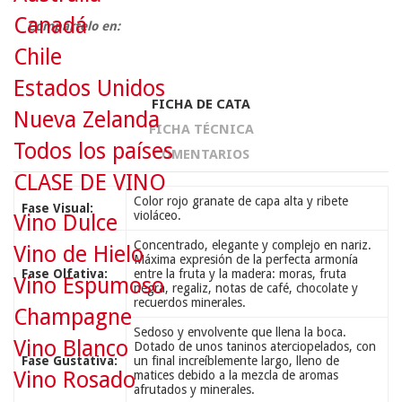
Canadá
Compártelo en:
Chile
Estados Unidos
FICHA DE CATA
Nueva Zelanda
FICHA TÉCNICA
Todos los países
COMENTARIOS
CLASE DE VINO
Color rojo granate de capa alta y ribete
Fase Visual:
violáceo.
Vino Dulce
Concentrado, elegante y complejo en nariz.
Vino de Hielo
Máxima expresión de la perfecta armonía
Fase Olfativa:
entre la fruta y la madera: moras, fruta
Vino Espumoso
negra, regaliz, notas de café, chocolate y
recuerdos minerales.
Champagne
Sedoso y envolvente que llena la boca.
Vino Blanco
Dotado de unos taninos aterciopelados, con
Fase Gustativa:
un final increíblemente largo, lleno de
Vino Rosado
matices debido a la mezcla de aromas
afrutados y minerales.