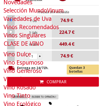
SONSIERRA
Novedades
Selección MundoVinum
Precios IVA incluido
Variedades de Uva
74.9
€
1 Ud
Vinos Recomendados
224.7
€
3 Uds
Vinos Singulares
CLASE DE VINO
449.4
€
6 Uds
Vino Dulce
74.9
€
Vino Espumoso
Quedan 3
Entrega en 24/72h.
Vino Generoso
botellas
Vino Blanco
COMPRAR
Vino Rosado
Vino Tinto
LEER MAS...
ESCRIBE TU OPINIÓN !
Vino Ecológico