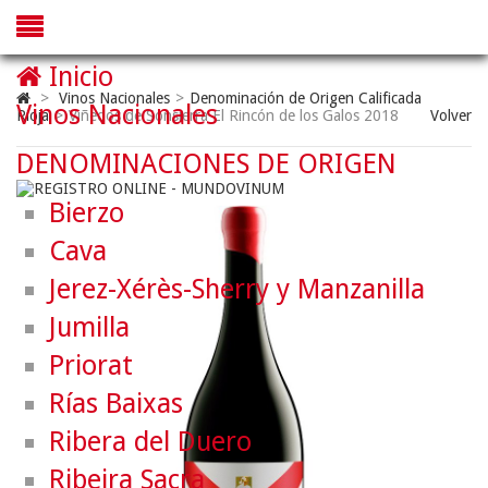
Inicio
>
Vinos Nacionales
>
Denominación de Origen Calificada
Vinos Nacionales
Rioja
>
Viñedos de Sonsierra El Rincón de los Galos 2018
Volver
DENOMINACIONES DE ORIGEN
Bierzo
Cava
Jerez-Xérès-Sherry y Manzanilla
Jumilla
Priorat
Rías Baixas
Ribera del Duero
Ribeira Sacra