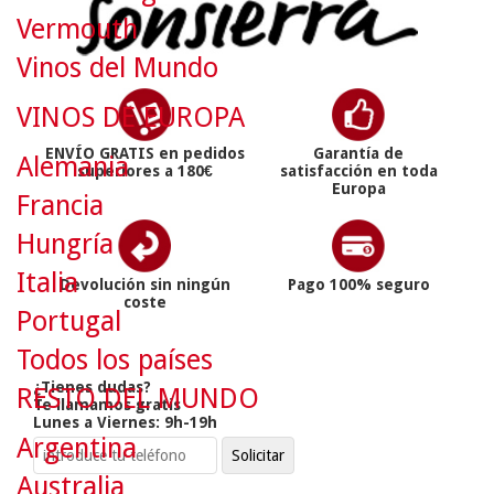
Vermouth
Vinos del Mundo
VINOS DE EUROPA
ENVÍO GRATIS en pedidos
Garantía de
Alemania
superiores a 180€
satisfacción en toda
Europa
Francia
Hungría
Italia
Devolución sin ningún
Pago 100% seguro
coste
Portugal
Todos los países
¿Tienes dudas?
RESTO DEL MUNDO
Te llamamos gratis
Lunes a Viernes: 9h-19h
Argentina
Australia