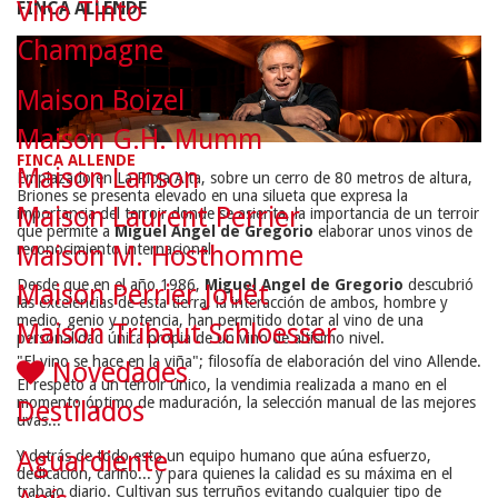
Vino Tinto
FINCA ALLENDE
Champagne
Maison Boizel
Maison G.H. Mumm
FINCA ALLENDE
Maison Lanson
Emplazado en La Rioja Alta, sobre un cerro de 80 metros de altura,
Briones se presenta elevado en una silueta que expresa la
Maison Laurent Perrier
importancia del terroir donde se asienta, la importancia de un terroir
que permite a
Miguel Angel de Gregorio
elaborar unos vinos de
Maison M. Hosthomme
reconocimiento internacional.
Desde que en el año 1986,
Miguel Angel de Gregorio
descubrió
Maison Perrier Jouët
las excelencias de esta tierra, la interacción de ambos, hombre y
medio, genio y potencia, han permitido dotar al vino de una
Maison Tribaut Schloesser
personalidad única propia de un vino de altísimo nivel.
"El vino se hace en la viña"
; filosofía de elaboración del vino Allende.
Novedades
El respeto a un terroir único, la vendimia realizada a mano en el
momento óptimo de maduración, la selección manual de las mejores
Destilados
uvas...
Aguardiente
Y detrás de todo esto un equipo humano que aúna esfuerzo,
dedicación, cariño... y para quienes la calidad es su máxima en el
trabajo diario. Cultivan sus terruños evitando cualquier tipo de