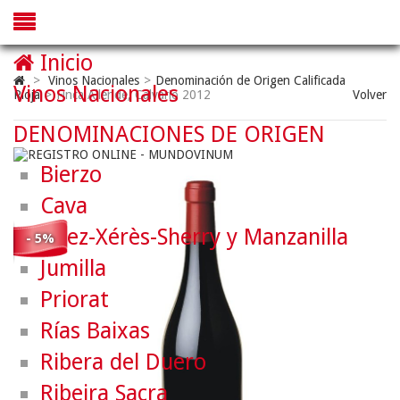
Inicio
>
Vinos Nacionales
>
Denominación de Origen Calificada
Vinos Nacionales
Rioja
>
Finca Allende, Calvario 2012
Volver
DENOMINACIONES DE ORIGEN
Bierzo
Cava
Jerez-Xérès-Sherry y Manzanilla
- 5%
Jumilla
Priorat
Rías Baixas
Ribera del Duero
Ribeira Sacra