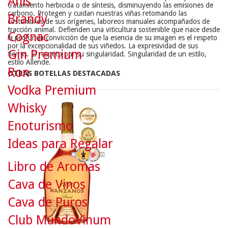
Anís
tratamiento herbicida o de síntesis, disminuyendo las emisiones de
carbono. Protegen y cuidan nuestras viñas retomando las
Brandy
costumbres de sus orígenes, laboreos manuales acompañados de
tracción animal. Defienden una viticultura sostenible que nace desde
Cognac
la profunda convicción de que la esencia de su imagen es el respeto
por la excepcionalidad de sus viñedos. La expresividad de sus
Gin Premium
tierras. El respeto por su singularidad. Singularidad de un estilo,
estilo Allende.
Ron
OTRAS BOTELLAS DESTACADAS
Vodka Premium
Whisky
Enoturismo
Ideas para Regalar
Libro de Aromas
Cava de Vinos
Cava de Puros
Club MundoVinum