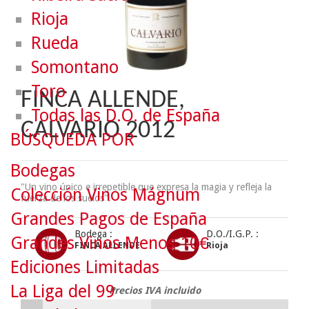
Rioja
Rueda
Somontano
Toro
FINCA ALLENDE,
Todas las D.O. de España
CALVARIO 2012
BÚSQUEDA POR
Bodegas
"Un vino único e irrepetible que expresa la magia y refleja la
Colección Vinos Mágnum
fuerza de los suelos".
Grandes Pagos de España
Bodega :
D.O./I.G.P. :
Grandes Vinos Menos 10€
FINCA ALLENDE
Rioja
Ediciones Limitadas
La Liga del 99
Precios IVA incluido