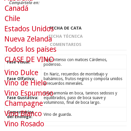
Compártelo en:
Canadá
Chile
Estados Unidos
FICHA DE CATA
FICHA TÉCNICA
Nueva Zelanda
COMENTARIOS
Todos los países
CLASE DE VINO
Rojo intenso con matices Cárdenos,
Fase Visual:
poderoso.
Vino Dulce
En Nariz, recuerdos de montebajo y
Fase Olfativa:
balsámicos, frutos negros y compota unidos
Vino de Hielo
a recuerdos minerales.
Vino Espumoso
Gran armonía en boca, taninos sedosos y
Fase Gustativa:
equilibrados, paso de boca suave y
Champagne
voluminoso, final de boca largo.
Vino Blanco
Comentarios
Vino de guarda.
del Enólogo:
Vino Rosado