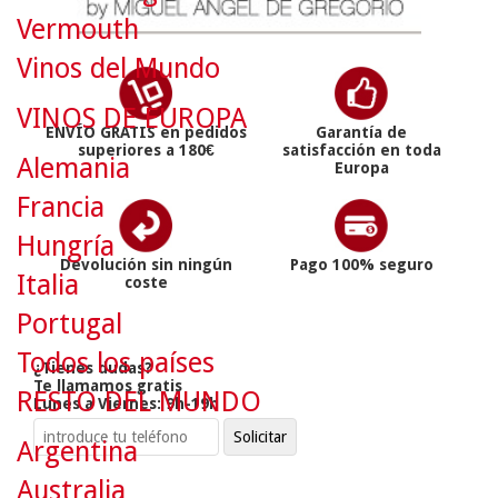
Vermouth
Vinos del Mundo
VINOS DE EUROPA
ENVÍO GRATIS en pedidos
Garantía de
superiores a 180€
satisfacción en toda
Alemania
Europa
Francia
Hungría
Devolución sin ningún
Pago 100% seguro
Italia
coste
Portugal
Todos los países
¿Tienes dudas?
Te llamamos gratis
RESTO DEL MUNDO
Lunes a Viernes: 9h-19h
Argentina
Australia