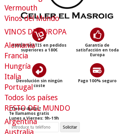
Vermouth
Vinos del Mundo
VINOS DE EUROPA
Alemania
ENVÍO GRATIS en pedidos
Garantía de
superiores a 180€
satisfacción en toda
Francia
Europa
Hungría
Italia
Devolución sin ningún
Pago 100% seguro
Portugal
coste
Todos los países
RESTO DEL MUNDO
¿Tienes dudas?
Te llamamos gratis
Lunes a Viernes: 9h-19h
Argentina
Australia