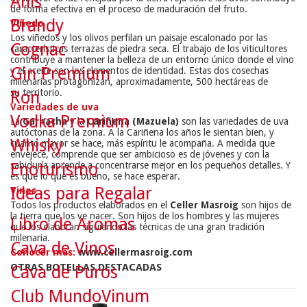
Anís
de forma efectiva en el proceso de maduración del fruto.
Brandy
Viñedo
Los viñedos y los olivos perfilan un paisaje escalonado por las
Cognac
características terrazas de piedra seca. El trabajo de los viticultores
contribuye a mantener la belleza de un entorno único donde el vino
Gin Premium
y el aceite son los elementos de identidad. Estas dos cosechas
milenarias protagonizan, aproximadamente, 500 hectáreas de
su territorio.
Ron
Variedades de uva
Vodka Premium
La
Garnacha
y la
Cariñena (Mazuela)
son las variedades de uva
autóctonas de la zona. A la Cariñena los años le sientan bien, y
Whisky
cuanto mayor se hace, más espíritu le acompaña. A medida que
envejece, comprende que ser ambicioso es de jóvenes y con la
sabiduría aprende a concentrarse mejor en los pequeños detalles. Y
Enoturismo
es que lo que es bueno, se hace esperar.
Ideas para Regalar
Vinos
Todos los productos elaborados en el
Celler Masroig
son hijos de
la tierra que los ve nacer. Son hijos de los hombres y las mujeres
Libro de Aromas
que los elaboran siguiendo las técnicas de una gran tradición
milenaria.
Cava de Vinos
Conocer más:
www.cellermasroig.com
OTRAS BOTELLAS DESTACADAS
Cava de Puros
Club MundoVinum