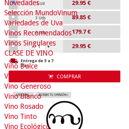
Novedades
29.95
€
1 Ud
Selección MundoVinum
89.85
€
3 Uds
Variedades de Uva
179.7
€
Vinos Recomendados
6 Uds
Vinos Singulares
29.95
€
CLASE DE VINO
Entrega de 5 a 7
Vino Dulce
días.
Vino Espumoso
COMPRAR
Vino Generoso
Vino Blanco
LEER MAS...
ESCRIBE TU OPINIÓN !
Vino Rosado
Vino Tinto
Vino Ecológico