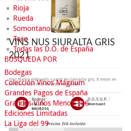
Rioja
Rueda
Somontano
Toro
VINS NUS SIURALTA GRIS
Todas las D.O. de España
2021
BÚSQUEDA POR
Bodegas
Vino Blanco elaborado a partir de Garnacha gris, 8 meses en
Colección Vinos Mágnum
ánforas y depósitos de acero inoxidable.
Grandes Pagos de España
Bodega :
D.O./I.G.P. :
Grandes Vinos Menos 10€
CELLER
Montsant
MASROIG
Ediciones Limitadas
La Liga del 99
Precios IVA incluido