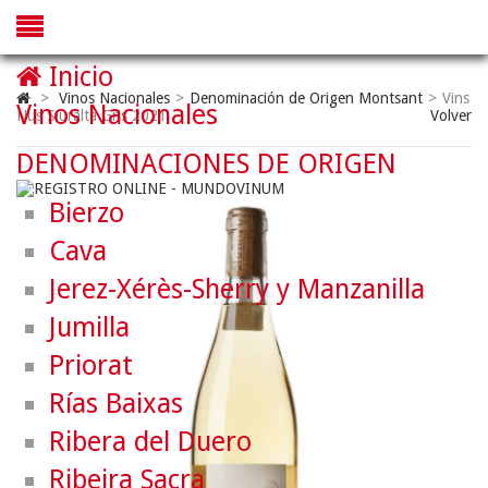
Inicio
>
Vinos Nacionales
>
Denominación de Origen Montsant
>
Vins
Vinos Nacionales
Nus Siuralta Gris 2021
Volver
DENOMINACIONES DE ORIGEN
Bierzo
Cava
Jerez-Xérès-Sherry y Manzanilla
Jumilla
Priorat
Rías Baixas
Ribera del Duero
Ribeira Sacra