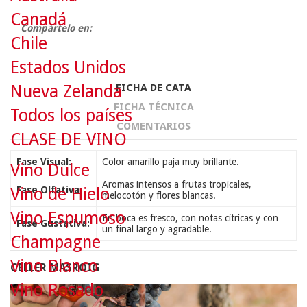
Canadá
Compártelo en:
Chile
Estados Unidos
Nueva Zelanda
FICHA DE CATA
FICHA TÉCNICA
Todos los países
COMENTARIOS
CLASE DE VINO
Fase Visual:
Color amarillo paja muy brillante.
Vino Dulce
Aromas intensos a frutas tropicales,
Vino de Hielo
Fase Olfativa:
melocotón y flores blancas.
Vino Espumoso
En boca es fresco, con notas cítricas y con
Fase Gustativa:
un final largo y agradable.
Champagne
Vino Blanco
CELLER MASROIG
Vino Rosado