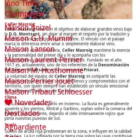
Vino Tinto
Champagne
Celler Masroig
Maison Boizel
Celler Masroig
nace con el objetivo de elaborar grandes vinos bajo
la
D.O. Montsant
, sin dejar al margen el respeto por la tradición y
Maison G.H. Mumm
mostrar el carácter propio que lo define. El vínculo con el paisaje
marca la diferencia entre amar o simplemente elaborar vino.
Maison Lanson
Con casi 100 años de historia,
Celler Masroig
mantiene la esencia
y la personalidad del primer día y lo acompaña con los
Maison Laurent Perrier
conocimientos y la innovación del presente. Fundado en el año
1917 es, actualmente, uno de los referentes de la
Denominación
Maison M. Hosthomme
de Origen Montsant
, en la comarca del
Priorat
.
La voluntad del equipo de
Celler Masroig
es compartir las
Maison Perrier Jouët
sensaciones que les hacen sentir tan llenos y comprometidos con el
territorio, con quien siempre han establecido un vínculo emocional
Maison Tribaut Schloesser
que reflejan en cada uno de sus vinos.
Clima
Novedades
Seco, cálido en verano y frío en invierno. La lluvia es generalmente
ausente y los vientos, Mistral y Garbino, soplan sobre la comarca del
Destilados
Priorat
puntualmente, dejando el cielo intensamente rojizo que
pinta nuestras puestas de Sol.
Suelo
Aguardiente
Suelos de arcilla roja predominan en la zona, e influyen en la calidad
de la uva. La luz reflejada por la tierra roja sobre las uvas contribuye