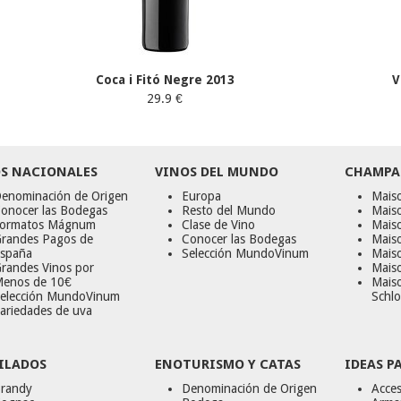
Coca i Fitó Negre 2013
V
29.9 €
S NACIONALES
VINOS DEL MUNDO
CHAMPA
enominación de Origen
Europa
Maiso
onocer las Bodegas
Resto del Mundo
Mais
ormatos Mágnum
Clase de Vino
Mais
randes Pagos de
Conocer las Bodegas
Maiso
spaña
Selección MundoVinum
Mais
randes Vinos por
Maiso
enos de 10€
Mais
elección MundoVinum
Schlo
ariedades de uva
ILADOS
ENOTURISMO Y CATAS
IDEAS P
randy
Denominación de Origen
Acces