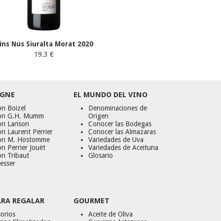
ins Nus Siuralta Morat 2020
19.3 €
GNE
EL MUNDO DEL VINO
n Boizel
Denominaciones de
on G.H. Mumm
Origen
on Lanson
Conocer las Bodegas
n Laurent Perrier
Conocer las Almazaras
on M. Hostomme
Variedades de Uva
n Perrier Jouët
Variedades de Aceituna
on Tribaut
Glosario
esser
ARA REGALAR
GOURMET
orios
Aceite de Oliva