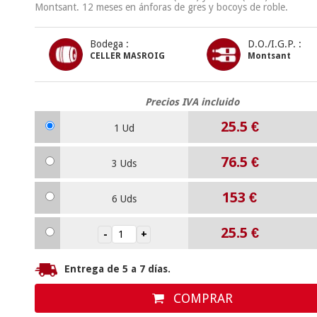
Montsant. 12 meses en ánforas de gres y bocoys de roble.
Bodega :
D.O./I.G.P. :
CELLER MASROIG
Montsant
Precios IVA incluido
25.5
€
1 Ud
76.5
€
3 Uds
153
€
6 Uds
25.5
€
Entrega de 5 a 7 días.
COMPRAR