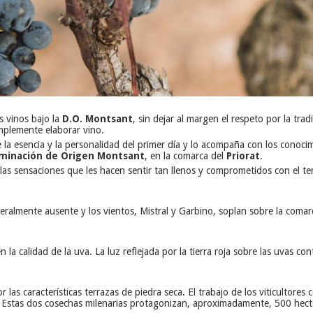
s vinos bajo la
D.O. Montsant
, sin dejar al margen el respeto por la trad
implemente elaborar vino.
la esencia y la personalidad del primer día y lo acompaña con los conoci
inación de Origen Montsant
, en la comarca del
Priorat
.
las sensaciones que les hacen sentir tan llenos y comprometidos con el te
eneralmente ausente y los vientos, Mistral y Garbino, soplan sobre la coma
n la calidad de la uva. La luz reflejada por la tierra roja sobre las uvas 
r las características terrazas de piedra seca. El trabajo de los viticultor
. Estas dos cosechas milenarias protagonizan, aproximadamente, 500 hectá