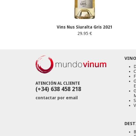
Vins Nus Siuralta Gris 2021
29.95 €
VINO
D
C
F
G
ATENCIÓN AL CLIENTE
E
(+34) 638 458 218
G
M
contactar por email
S
V
DEST
B