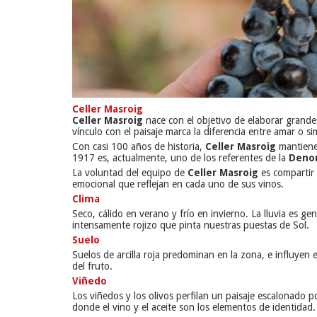
Celler Masroig
Celler Masroig
nace con el objetivo de elaborar grande
vínculo con el paisaje marca la diferencia entre amar o s
Con casi 100 años de historia,
Celler Masroig
mantiene 
1917 es, actualmente, uno de los referentes de la
Denom
La voluntad del equipo de
Celler Masroig
es compartir 
emocional que reflejan en cada uno de sus vinos.
Clima
Seco, cálido en verano y frío en invierno. La lluvia es g
intensamente rojizo que pinta nuestras puestas de Sol.
Suelo
Suelos de arcilla roja predominan en la zona, e influyen e
del fruto.
Viñedo
Los viñedos y los olivos perfilan un paisaje escalonado po
donde el vino y el aceite son los elementos de identidad