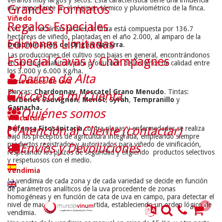
Grandes Formatos
muy importante en el régimen térmico y pluviométrico de la finca.
Viñedo
Regalos Especiales
Con 220 hectáreas totales, la finca está compuesta por 136.7
hectáreas de viñedo, plantadas en el año 2.000, al amparo de la
Ediciones Limitadas
Denominación de Origen Navarra
.
Las producciones del cultivo son bajas en general, encontrándonos
Especial Cavas y Champagnes
en un rango habitual para producción de los vinos de calidad entre
los 3.000 y 6.000 Kg/ha.
Darme de Alta
Variedades de uva
Blancas:
Chardonnay
,
Moscatel Grano Menudo
. Tintas:
Acceso a mi Cuenta
Carbenet Sauvignon
,
Merlot
,
Syrah
,
Tempranillo
y
Garnacha
.
Quiénes somos
Viticultura
Atención al Cliente (contactar)
Defensa Fitosanitaria
contra plagas y enfermedades se realiza
bajo los preceptos de agricultura integrada, empleando siempre
productos registrados y autorizados para viñedo de vinificación,
Envíos y Devoluciones
respetando los plazos de seguridad y eligiendo productos selectivos
y respetuosos con el medio.
Vendimia
La vendimia de cada zona y de cada variedad se decide en función
de parámetros analíticos de la uva procedente de zonas
homogéneas y en función de cata de uva en campo, para detectar el
nivel de madurez de cada partida, estableciendo un orden lógico de
0
vendimia.