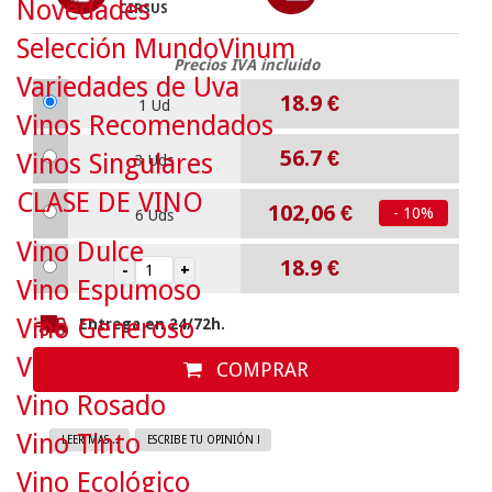
Novedades
CIRSUS
Selección MundoVinum
Precios IVA incluido
Variedades de Uva
18.9
€
1 Ud
Vinos Recomendados
56.7
€
Vinos Singulares
3 Uds
CLASE DE VINO
102,06 €
- 10%
6 Uds
Vino Dulce
18.9
€
Vino Espumoso
Vino Generoso
Entrega en 24/72h.
Vino Blanco
COMPRAR
Vino Rosado
Vino Tinto
LEER MAS...
ESCRIBE TU OPINIÓN !
Vino Ecológico