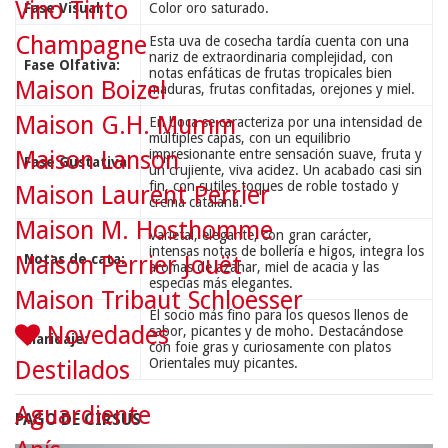
Vino Tinto
Fase Visual:
Color oro saturado.
Champagne
Esta uva de cosecha tardía cuenta con una
nariz de extraordinaria complejidad, con
Fase Olfativa:
notas enfáticas de frutas tropicales bien
Maison Boizel
maduras, frutas confitadas, orejones y miel.
Maison G.H. Mumm
En boca se caracteriza por una intensidad de
múltiples capas, con un equilibrio
impresionante entre sensación suave, fruta y
Maison Lanson
Fase Gustativa:
un crujiente, viva acidez. Un acabado casi sin
fin, con sutiles toques de roble tostado y
Maison Laurent Perrier
crema catalana.
Maison M. Hosthomme
Varietal, elegante, con gran carácter,
intensas notas de bollería e higos, integra los
Notas de cata:
Maison Perrier Jouët
aromas de azahar, miel de acacia y las
especias más elegantes.
Maison Tribaut Schloesser
El socio más fino para los quesos llenos de
Novedades
sabor, picantes y de moho. Destacándose
Maridaje:
con foie gras y curiosamente con platos
Orientales muy picantes.
Destilados
Aguardiente
PAGO DE CIRSUS