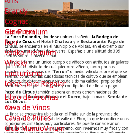
Anís
Brandy
Cognac
Gin Premium
Pago de Cirsus
La Finca Bolandín
, donde se ubican el viñedo, la
Bodega de
Ron
Pago de Cirsus
, el
Hotel-Chateau
y el
Restaurante Pago de
Cirsus
, se encuentra en el Municipio de Ablitas, en el extremo sur
Vodka Premium
de la Comunidad foral de Navarra, España; a una altitud de 395
metros sobre el nivel del mar.
Whisky
La finca la forma un único cuerpo de viñedo con atributos singulares
que lo hacen distinto de cualquier otro viñedo, tanto por sus
características propias del “
Terroir
” o medio vitícola sobre el que se
Enoturismo
asienta, como por las cuidadosas técnicas de cultivo que se emplean,
al objeto de obtener uvas y vinos de altísima calidad, propios del
Ideas para Regalar
territorio en el que se obtienen y con tipicidad de finca o pago
.
Pago de Cirsus
también elabora en otras denominaciones de
Libro de Aromas
origen como
Rueda
o
Ribera del Duero
, bajo la marca
Senda de
Los Olivos
.
Cava de Vinos
Clima
La finca se encuentra ubicada en el límite sur de la provincia de
Cava de Puros
Navarra, en la zona central del valle del Ebro, lo que le confiere unas
condiciones climáticas muy particulares. Se puede considerar un
Club MundoVinum
clima de tipo CONTINENTAL extremo, con inviernos muy fríos y con
veranos muy largos y secos. Esta característica tiene una influencia