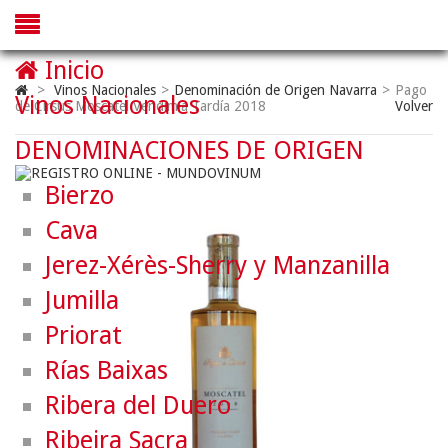
Inicio
>
Vinos Nacionales
>
Denominación de Origen Navarra
>
Pago
Vinos Nacionales
de Cirsus Moscatel Vendimia Tardía 2018
Volver
DENOMINACIONES DE ORIGEN
Bierzo
Cava
Jerez-Xérès-Sherry y Manzanilla
Jumilla
Priorat
Rías Baixas
Ribera del Duero
Ribeira Sacra