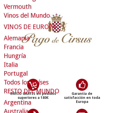
Vermouth
Vinos del Mundo
VINOS DE EUROPA
Alemania
Francia
Hungría
Italia
Portugal
Todos los países
RESTO DEL MUNDO
ENVÍO GRATIS en pedidos
Garantía de
superiores a 180€
satisfacción en toda
Argentina
Europa
Australia