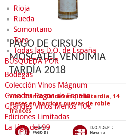
Rioja
Rueda
Somontano
Toro
PAGO DE CIRSUS
Todas las D.O. de España
MOSCATEL VENDIMIA
BÚSQUEDA POR
TARDÍA 2018
Bodegas
Colección Vinos Mágnum
Grandes Pagos de España
Vino Blanco dulce vendimia tardía, 14
meses en barricas nuevas de roble
Grandes Vinos Menos 10€
francés
Ediciones Limitadas
La Liga del 99
Bodega :
D.O./I.G.P. :
PAGO DE
Navarra