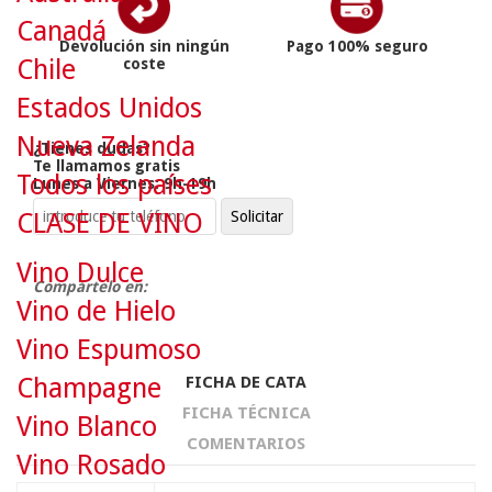
Canadá
Devolución sin ningún
Pago 100% seguro
Chile
coste
Estados Unidos
Nueva Zelanda
¿Tienes dudas?
Te llamamos gratis
Todos los países
Lunes a Viernes: 9h-19h
CLASE DE VINO
Vino Dulce
Compártelo en:
Vino de Hielo
Vino Espumoso
FICHA DE CATA
Champagne
FICHA TÉCNICA
Vino Blanco
COMENTARIOS
Vino Rosado