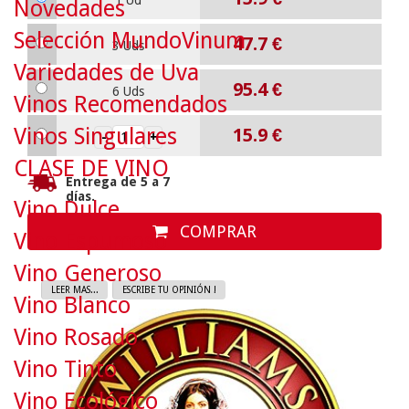
1 Ud
Novedades
Selección MundoVinum
47.7
€
3 Uds
Variedades de Uva
95.4
€
6 Uds
Vinos Recomendados
Vinos Singulares
15.9
€
CLASE DE VINO
Entrega de 5 a 7
días.
Vino Dulce
COMPRAR
Vino Espumoso
Vino Generoso
LEER MAS...
ESCRIBE TU OPINIÓN !
Vino Blanco
Vino Rosado
Vino Tinto
Vino Ecológico