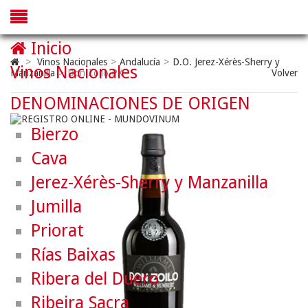
Inicio
>
Vinos Nacionales
>
Andalucía
>
D.O. Jerez-Xérès-Sherry y
Vinos Nacionales
Manzanilla
>
Don Zoilo PX
Volver
DENOMINACIONES DE ORIGEN
Bierzo
Cava
Jerez-Xérès-Sherry y Manzanilla
Jumilla
Priorat
Rías Baixas
Ribera del Duero
Ribeira Sacra