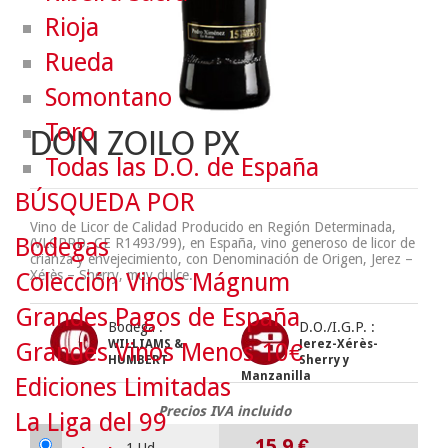
Rioja
Rueda
Somontano
Toro
DON ZOILO PX
Todas las D.O. de España
BÚSQUEDA POR
Vino de Licor de Calidad Producido en Región Determinada,
Bodegas
(VLCPRD, CE R1493/99), en España, vino generoso de licor de
crianza y envejecimiento, con Denominación de Origen, Jerez –
Xérès – Sherry, muy dulce.
Colección Vinos Mágnum
Grandes Pagos de España
Bodega :
D.O./I.G.P. :
WILLIAMS &
Jerez-Xérès-
Grandes Vinos Menos 10€
HUMBERT
Sherry y
Manzanilla
Ediciones Limitadas
Precios IVA incluido
La Liga del 99
15.9
€