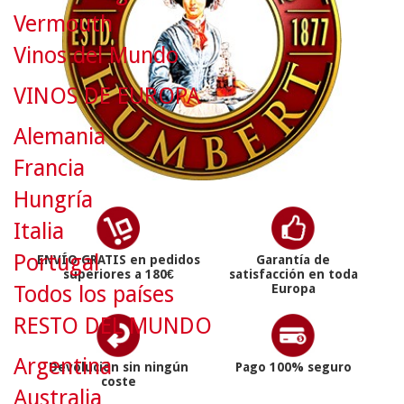
Vermouth
Vinos del Mundo
VINOS DE EUROPA
Alemania
Francia
Hungría
Italia
Portugal
ENVÍO GRATIS en pedidos
Garantía de
superiores a 180€
satisfacción en toda
Todos los países
Europa
RESTO DEL MUNDO
Argentina
Devolución sin ningún
Pago 100% seguro
coste
Australia