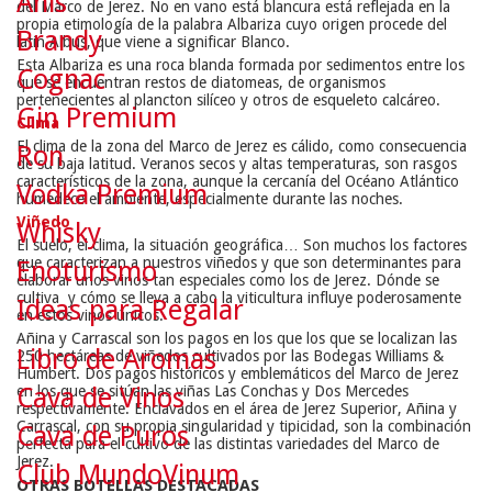
Anís
del Marco de Jerez. No en vano está blancura está reflejada en la
propia etimología de la palabra Albariza cuyo origen procede del
Brandy
latín
Albus,
que viene a significar
Blanco
.
Esta Albariza es una roca blanda formada por sedimentos entre los
Cognac
que se encuentran restos de diatomeas, de organismos
pertenecientes al plancton silíceo y otros de esqueleto calcáreo.
Gin Premium
Clima
El clima de la zona del Marco de Jerez es cálido, como consecuencia
Ron
de su baja latitud. Veranos secos y altas temperaturas, son rasgos
característicos de la zona, aunque la cercanía del Océano Atlántico
Vodka Premium
humedece el ambiente, especialmente durante las noches.
Viñedo
Whisky
El suelo, el clima, la situación geográfica… Son muchos los factores
que caracterizan a nuestros viñedos y que son determinantes para
Enoturismo
elaborar unos vinos tan especiales como los de Jerez. Dónde se
cultiva y cómo se lleva a cabo la viticultura influye poderosamente
Ideas para Regalar
en estos vinos únicos.
Añina y Carrascal son los pagos en los que los que se localizan las
Libro de Aromas
250 hectáreas de viñedos cultivados por las Bodegas Williams &
Humbert. Dos pagos históricos y emblemáticos del Marco de Jerez
en los que se sitúan las viñas Las Conchas y Dos Mercedes
Cava de Vinos
respectivamente. Enclavados en el área de Jerez Superior, Añina y
Carrascal, con su propia singularidad y tipicidad, son la combinación
Cava de Puros
perfecta para el cultivo de las distintas variedades del Marco de
Jerez.
Club MundoVinum
OTRAS BOTELLAS DESTACADAS