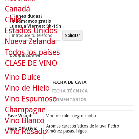
Canadá
¿Tienes dudas?
Chile
Te llamamos gratis
Lunes a Viernes: 9h-19h
Estados Unidos
Nueva Zelanda
Todos los países
Compártelo en:
CLASE DE VINO
Vino Dulce
FICHA DE CATA
Vino de Hielo
FICHA TÉCNICA
Vino Espumoso
COMENTARIOS
Champagne
Fase Visual:
Vino de color negro caoba.
Vino Blanco
Aromas característicos de la uva Pedro
Fase Olfativa:
Vino Rosado
Ximénez pasas, higos.