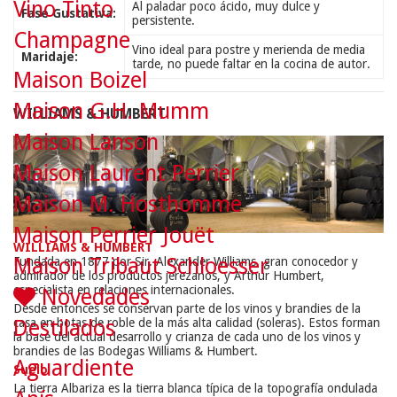
Vino Tinto
Al paladar poco ácido, muy dulce y
Fase Gustativa:
persistente.
Champagne
Vino ideal para postre y merienda de media
Maridaje:
tarde, no puede faltar en la cocina de autor.
Maison Boizel
Maison G.H. Mumm
WILLIAMS & HUMBERT
Maison Lanson
Maison Laurent Perrier
Maison M. Hosthomme
Maison Perrier Jouët
WILLIAMS & HUMBERT
Maison Tribaut Schloesser
Fundada en 1877 por Sir. Alexander Williams, gran conocedor y
admirador de los productos jerezanos, y Arthur Humbert,
especialista en relaciones internacionales.
Novedades
Desde entonces se conservan parte de los vinos y brandies de la
casa en botas de roble de la más alta calidad (soleras). Estos forman
Destilados
la base del actual desarrollo y crianza de cada uno de los vinos y
brandies de las Bodegas Williams & Humbert.
Aguardiente
Suelo
La tierra Albariza es la tierra blanca típica de la topografía ondulada