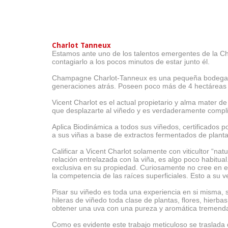
Charlot Tanneux
Estamos ante uno de los talentos emergentes de la C
contagiarlo a los pocos minutos de estar junto él.
Champagne Charlot-Tanneux es una pequeña bodega ubic
generaciones atrás. Poseen poco más de 4 hectáreas 
Vicent Charlot es el actual propietario y alma mater d
que desplazarte al viñedo y es verdaderamente compli
Aplica Biodinámica a todos sus viñedos, certificados p
a sus viñas a base de extractos fermentados de plantas
Calificar a Vicent Charlot solamente con viticultor “na
relación entrelazada con la viña, es algo poco habitu
exclusiva en su propiedad. Curiosamente no cree en el
la competencia de las raíces superficiales. Esto a su v
Pisar su viñedo es toda una experiencia en si misma, 
hileras de viñedo toda clase de plantas, flores, hierba
obtener una uva con una pureza y aromática tremend
Como es evidente este trabajo meticuloso se traslada d