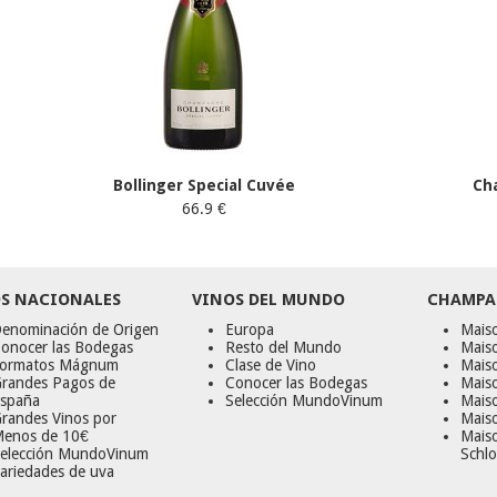
Bollinger Special Cuvée
Ch
66.9 €
S NACIONALES
VINOS DEL MUNDO
CHAMPA
enominación de Origen
Europa
Maiso
onocer las Bodegas
Resto del Mundo
Mais
ormatos Mágnum
Clase de Vino
Mais
randes Pagos de
Conocer las Bodegas
Maiso
spaña
Selección MundoVinum
Mais
randes Vinos por
Maiso
enos de 10€
Mais
elección MundoVinum
Schlo
ariedades de uva