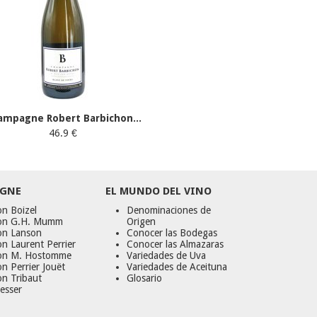
ampagne Robert Barbichon...
46.9 €
GNE
EL MUNDO DEL VINO
n Boizel
Denominaciones de
on G.H. Mumm
Origen
on Lanson
Conocer las Bodegas
n Laurent Perrier
Conocer las Almazaras
on M. Hostomme
Variedades de Uva
n Perrier Jouët
Variedades de Aceituna
on Tribaut
Glosario
esser