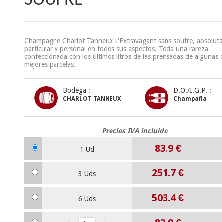
SOUFRE
Champagne Charlot Tanneux L'Extravagant sans soufre, absolut
particular y personal en todos sus aspectos. Toda una rareza
confeccionada con los últimos litros de las prensadas de algunas 
mejores parcelas.
Bodega :
D.O./I.G.P. :
CHARLOT TANNEUX
Champaña
Precios IVA incluido
83.9
€
1 Ud
251.7
€
3 Uds
503.4
€
6 Uds