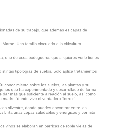
ionadas de su trabajo, que además es capaz de
arne. Una familia vinculada a la viticultura
eta, uno de esos bodegueros que si quieres verle tienes
stintas tipologías de suelos. Solo aplica tratamientos
 Su conocimiento sobre los suelos, las plantas y su
algunos que ha experimentado y desarrollado de forma
 dar más que suficiente aireación al suelo, así como
ca madre “donde vive el verdadero Terroir”.
vida silvestre, donde puedes encontrar entre las
posibilita unas cepas saludables y enérgicas y permite
os vinos se elaboran en barricas de roble viejas de