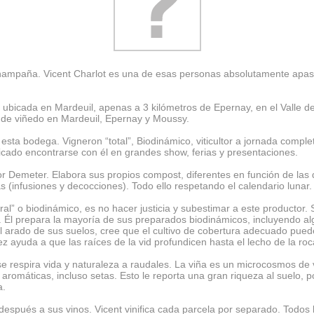
hampaña. Vicent Charlot es una de esas personas absolutamente apas
ada en Mardeuil, apenas a 3 kilómetros de Epernay, en el Valle del M
de viñedo en Mardeuil, Epernay y Moussy.
e esta bodega. Vigneron “total”, Biodinámico, viticultor a jornada compl
cado encontrarse con él en grandes show, ferias y presentaciones.
or Demeter. Elabora sus propios compost, diferentes en función de las di
 (infusiones y decocciones). Todo ello respetando el calendario lunar.
tural” o biodinámico, es no hacer justicia y subestimar a este productor.
al. Él prepara la mayoría de sus preparados biodinámicos, incluyendo 
 arado de sus suelos, cree que el cultivo de cobertura adecuado puede
ez ayuda a que las raíces de la vid profundicen hasta el lecho de la ro
se respira vida y naturaleza a raudales. La viña es un microcosmos de 
s aromáticas, incluso setas. Esto le reporta una gran riqueza al suelo, 
a.
espués a sus vinos. Vicent vinifica cada parcela por separado. Todos l