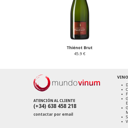
Thiénot Brut
45.9 €
VINO
D
C
F
G
ATENCIÓN AL CLIENTE
E
(+34) 638 458 218
G
M
contactar por email
S
V