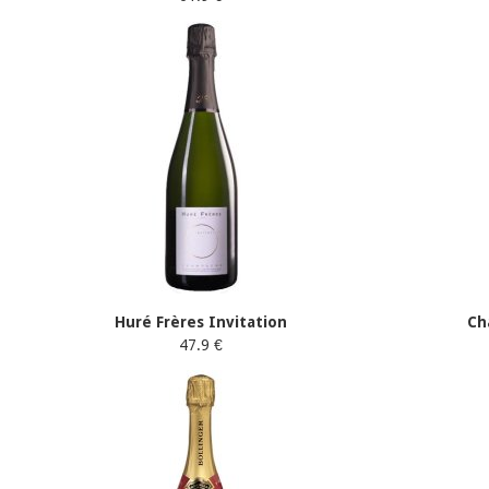
Huré Frères Invitation
Ch
47.9 €