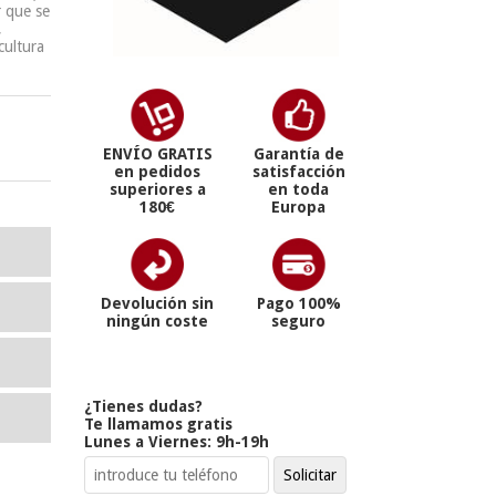
 que se
,
cultura
ENVÍO GRATIS
Garantía de
en pedidos
satisfacción
superiores a
en toda
180€
Europa
Devolución sin
Pago 100%
ningún coste
seguro
¿Tienes dudas?
Te llamamos gratis
Lunes a Viernes: 9h-19h