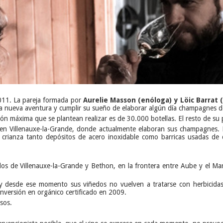
011. La pareja formada por
Aurelie Masson (enóloga) y Löic Barrat (
na nueva aventura y cumplir su sueño de elaborar algún día champagnes de
ón máxima que se plantean realizar es de 30.000 botellas. El resto de s
ar, en Villenauxe-la-Grande, donde actualmente elaboran sus champagnes. 
 y crianza tanto depósitos de acero inoxidable como barricas usadas d
os de Villenauxe-la-Grande y Bethon, en la frontera entre Aube y el Mar
 y desde ese momento sus viñedos no vuelven a tratarse con herbicidas 
onversión en orgánico certificado en 2009.
osos.