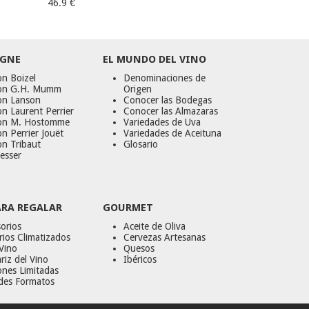
46.9 €
GNE
EL MUNDO DEL VINO
n Boizel
Denominaciones de
on G.H. Mumm
Origen
on Lanson
Conocer las Bodegas
n Laurent Perrier
Conocer las Almazaras
on M. Hostomme
Variedades de Uva
n Perrier Jouët
Variedades de Aceituna
on Tribaut
Glosario
esser
ARA REGALAR
GOURMET
orios
Aceite de Oliva
ios Climatizados
Cervezas Artesanas
Vino
Quesos
riz del Vino
Ibéricos
ones Limitadas
des Formatos