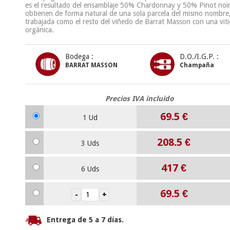
es el resultado del ensamblaje 50% Chardonnay y 50% Pinot noir
obtienen de forma natural de una sola parcela del mismo nombre
trabajada como el resto del viñedo de Barrat Masson con una viti
orgánica.
Bodega :
D.O./I.G.P. :
BARRAT MASSON
Champaña
Precios IVA incluido
69.5
€
1 Ud
208.5
€
3 Uds
417
€
6 Uds
69.5
€
Entrega de 5 a 7 días.