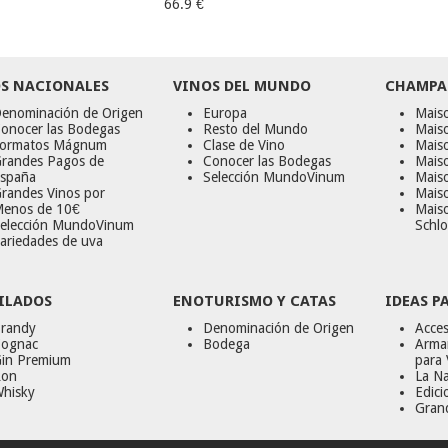
66.9 €
S NACIONALES
VINOS DEL MUNDO
CHAMPA
enominación de Origen
Europa
Maiso
onocer las Bodegas
Resto del Mundo
Mais
ormatos Mágnum
Clase de Vino
Mais
randes Pagos de
Conocer las Bodegas
Maiso
spaña
Selección MundoVinum
Mais
randes Vinos por
Maiso
enos de 10€
Mais
elección MundoVinum
Schlo
ariedades de uva
ILADOS
ENOTURISMO Y CATAS
IDEAS P
randy
Denominación de Origen
Acces
ognac
Bodega
Armar
in Premium
para 
on
La Na
hisky
Edici
Gran