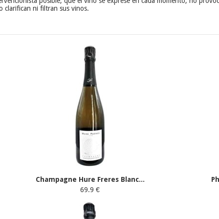
tervencionista posible, que el vino se exprese en cada momento, no provoca
clarifican ni filtran sus vinos.
Champagne Hure Freres Blanc...
Ph
69.9 €