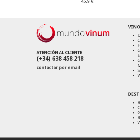
45.9 €
VINO
D
C
F
G
ATENCIÓN AL CLIENTE
E
(+34) 638 458 218
G
M
contactar por email
S
V
DEST
B
C
G
R
W