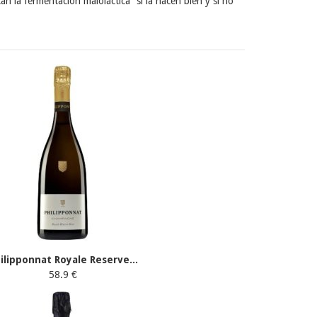
n la fermentación maloláctica “si la hacen bien y si no
ilipponnat Royale Reserve...
58.9 €