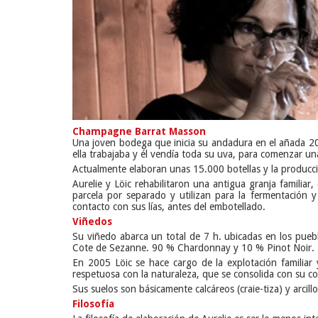
Champagne Barrat Masson
Una joven bodega que inicia su andadura en el añada 2
ella trabajaba y él vendía toda su uva, para comenzar u
Actualmente elaboran unas 15.000 botellas y la producci
Aurelie y Löic rehabilitaron una antigua granja famili
parcela por separado y utilizan para la fermentación
contacto con sus lías, antes del embotellado.
Viñedos
Su viñedo abarca un total de 7 h. ubicadas en los puebl
Cote de Sezanne. 90 % Chardonnay y 10 % Pinot Noir.
En 2005 Löic se hace cargo de la explotación familiar
respetuosa con la naturaleza, que se consolida con su c
Sus suelos son básicamente calcáreos (craie-tiza) y arcill
Filosofía