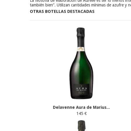
La filosofía de elaboración de Aurelie es ser lo menos in
también bien”. Utilizan cantidades mínimas de azufre y no 
OTRAS BOTELLAS DESTACADAS
Delavenne Aura de Marius...
145 €