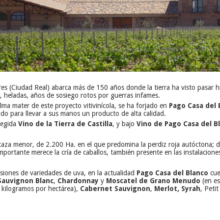
 (Ciudad Real) abarca más de 150 años donde la tierra ha visto pasar his
es, heladas, años de sosiego rotos por guerras infames.
alma mater de este proyecto vitivinícola, se ha forjado en
Pago Casa del 
odo para llevar a sus manos un producto de alta calidad.
tegida
Vino de la Tierra de Castilla
, y bajo
Vino de Pago Casa del B
aza menor, de 2.200 Ha. en el que predomina la perdiz roja autóctona; 
portante merece la cría de caballos, también presente en las instalacione
siones de variedades de uva, en la actualidad
Pago Casa del Blanco
cue
Sauvignon Blanc
,
Chardonnay
y
Moscatel de Grano Menudo
(en e
kilogramos por hectárea),
Cabernet Sauvignon
,
Merlot
,
Syrah
, Peti