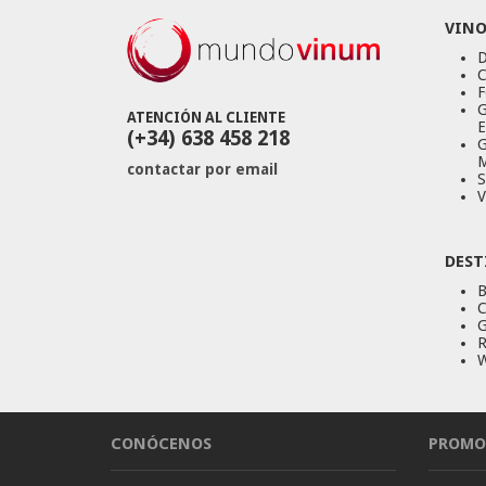
VINO
D
C
F
G
ATENCIÓN AL CLIENTE
E
(+34) 638 458 218
G
M
contactar por email
S
V
DEST
B
C
G
R
W
CONÓCENOS
PROMO