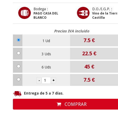
Bodega :
D.O./I.G.P. :
PAGO CASA DEL
Vino de la Tier
BLANCO
Castilla
Precios IVA incluido
7.5
€
1 Ud
22.5
€
3 Uds
45
€
6 Uds
7.5
€
Entrega de 5 a 7 días.
COMPRAR