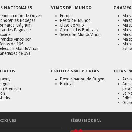
S NACIONALES
VINOS DEL MUNDO
CHAMPA
enominación de Origen
Europa
Maiso
onocer las Bodegas
Resto del Mundo
Mais
ormatos Mágnum
Clase de Vino
Mais
randes Pagos de
Conocer las Bodegas
Maiso
spaña
Selección MundoVinum
Mais
randes Vinos por
Maiso
enos de 10€
Mais
elección MundoVinum
Schlo
ariedades de uva
ILADOS
ENOTURISMO Y CATAS
IDEAS P
randy
Denominación de Origen
Acces
ognac
Bodega
Armar
in Premium
para 
on
La Na
hisky
Edici
Gran
CIONES
SÍGUENOS EN: