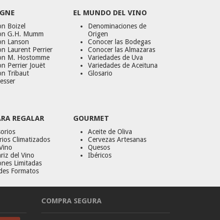
GNE
EL MUNDO DEL VINO
n Boizel
Denominaciones de
on G.H. Mumm
Origen
on Lanson
Conocer las Bodegas
n Laurent Perrier
Conocer las Almazaras
on M. Hostomme
Variedades de Uva
n Perrier Jouët
Variedades de Aceituna
on Tribaut
Glosario
esser
ARA REGALAR
GOURMET
orios
Aceite de Oliva
ios Climatizados
Cervezas Artesanas
Vino
Quesos
riz del Vino
Ibéricos
ones Limitadas
des Formatos
COMPRA SEGURA