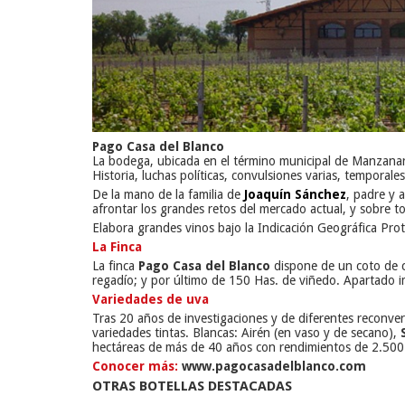
Pago Casa del Blanco
La bodega, ubicada en el término municipal de Manzanares
Historia, luchas políticas, convulsiones varias, temporal
De la mano de la familia de
Joaquín Sánchez
, padre y 
afrontar los grandes retos del mercado actual, y sobre t
Elabora grandes vinos bajo la Indicación Geográfica Pro
La Finca
La finca
Pago Casa del Blanco
dispone de un coto de c
regadío; y por último de 150 Has. de viñedo. Apartado im
Variedades de uva
Tras 20 años de investigaciones y de diferentes reconver
variedades tintas. Blancas: Airén (en vaso y de secano),
hectáreas de más de 40 años con rendimientos de 2.500 
Conocer más:
www.pagocasadelblanco.com
OTRAS BOTELLAS DESTACADAS