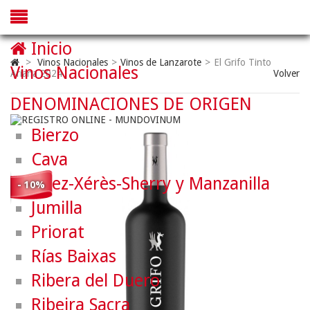
Inicio
>
Vinos Nacionales
>
Vinos de Lanzarote
>
El Grifo Tinto
Vinos Nacionales
Ariana 2024
Volver
DENOMINACIONES DE ORIGEN
Bierzo
Cava
Jerez-Xérès-Sherry y Manzanilla
- 10%
Jumilla
Priorat
Rías Baixas
Ribera del Duero
Ribeira Sacra