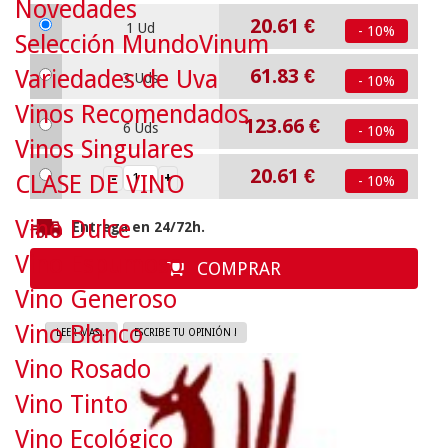
Novedades
20.61
€
1 Ud
- 10%
Selección MundoVinum
61.83
€
Variedades de Uva
3 Uds
- 10%
Vinos Recomendados
123.66
€
6 Uds
- 10%
Vinos Singulares
20.61
€
CLASE DE VINO
- 10%
Vino Dulce
Entrega en 24/72h.
Vino Espumoso
COMPRAR
Vino Generoso
Vino Blanco
LEER MAS...
ESCRIBE TU OPINIÓN !
Vino Rosado
Vino Tinto
Vino Ecológico