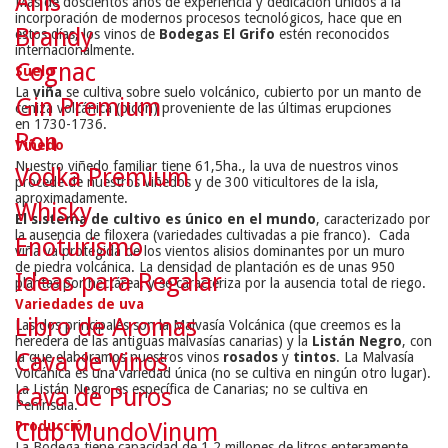
Anís
Más de doscientos años de experiencia y dedicación unidos a la
incorporación de modernos procesos tecnológicos, hace que en
Brandy
estos días, los vinos de
Bodegas El Grifo
estén reconocidos
internacionalmente.
Cognac
Suelo
La
viña
se cultiva sobre suelo volcánico, cubierto por un manto de
Gin Premium
ceniza volcánica (picón) proveniente de las últimas erupciones
en 1730-1736.
Ron
Viñedo
Nuestro viñedo familiar tiene 61,5ha., la uva de nuestros vinos
Vodka Premium
procede de nuestros viñedos y de 300 viticultores de la isla,
aproximadamente.
Whisky
El sistema de cultivo es único en el mundo
, caracterizado por
la ausencia de filoxera (variedades cultivadas a pie franco). Cada
Enoturismo
viña va protegida de los vientos alisios dominantes por un muro
de piedra volcánica. La densidad de plantación es de unas 950
Ideas para Regalar
plantas por hectárea, y se caracteriza por la ausencia total de riego.
Variedades de uva
Libro de Aromas
Las dos principales son la Malvasía Volcánica (que creemos es la
heredera de las antiguas malvasías canarias) y la
Listán Negro
, con
Cava de Vinos
la que elaboramos nuestros vinos
rosados
y
tintos
. La Malvasía
Volcánica es una variedad única (no se cultiva en ningún otro lugar).
La Listán Negro es específica de Canarias; no se cultiva en
Cava de Puros
Península.
Club MundoVinum
Producción
La Bodega tiene capacidad de 1.2 millones de litros enteramente