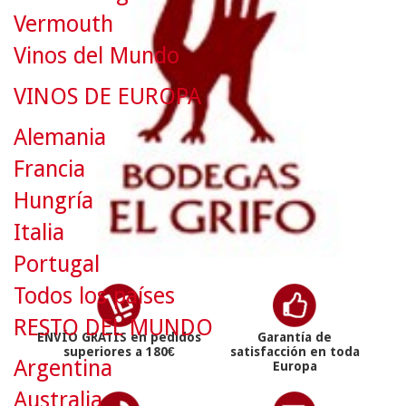
Vermouth
Vinos del Mundo
VINOS DE EUROPA
Alemania
Francia
Hungría
Italia
Portugal
Todos los países
RESTO DEL MUNDO
ENVÍO GRATIS en pedidos
Garantía de
superiores a 180€
satisfacción en toda
Argentina
Europa
Australia