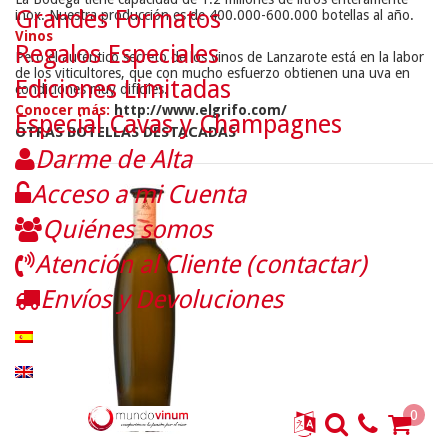
Grandes Formatos
inox. Nuestra producción es de 400.000-600.000 botellas al año.
Vinos
Regalos Especiales
Pero el auténtico secreto de los vinos de Lanzarote está en la labor
de los viticultores, que con mucho esfuerzo obtienen una uva en
Ediciones Limitadas
condiciones muy difíciles.
Conocer más:
http://www.elgrifo.com/
Especial Cavas y Champagnes
OTRAS BOTELLAS DESTACADAS
Darme de Alta
Acceso a mi Cuenta
Quiénes somos
Atención al Cliente (contactar)
Envíos y Devoluciones
0