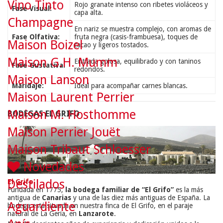
Vino Tinto
Rojo granate intenso con ribetes violáceos y
Fase Visual:
capa alta.
Champagne
En nariz se muestra complejo, con aromas de
Fase Olfativa:
fruta negra (casis-frambuesa), toques de
Maison Boizel
cacao y ligeros tostados.
Maison G.H. Mumm
Entrada golosa, equilibrado y con taninos
Fase Gustativa:
redondos.
Maison Lanson
Maridaje:
Ideal para acompañar carnes blancas.
Maison Laurent Perrier
Maison M. Hosthomme
BODEGAS EL GRIFO
Maison Perrier Jouët
Maison Tribaut Schloesser
Novedades
Destilados
El Grifo
Fundada en 1775,
la bodega familiar de “El Grifo”
es la más
antigua de
Canarias
y una de las diez más antiguas de España. La
Aguardiente
bodega está situada en nuestra finca de El Grifo, en el paraje
natural de La Geria, en
Lanzarote
.