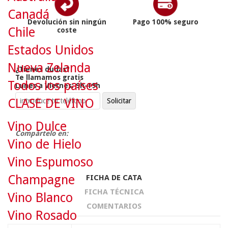
Canadá
Devolución sin ningún
Pago 100% seguro
Chile
coste
Estados Unidos
Nueva Zelanda
¿Tienes dudas?
Te llamamos gratis
Todos los países
Lunes a Viernes: 9h-19h
CLASE DE VINO
Vino Dulce
Compártelo en:
Vino de Hielo
Vino Espumoso
Champagne
FICHA DE CATA
FICHA TÉCNICA
Vino Blanco
COMENTARIOS
Vino Rosado