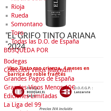
Rioja
Rueda
Somontano
Toro
EL GRIFO TINTO ARIANA
Todas las D.O. de España
2024
BÚSQUEDA POR
Bodegas
Vino Tinto con crianza, 4 meses en
Colección Vinos Mágnum
barrica de roble francés
Grandes Pagos de España
Grandes Vinos Menos 10€
Bodega :
D.O./I.G.P. :
BODEGAS EL
Lanzarote
Ediciones Limitadas
GRIFO
La Liga del 99
Precios IVA incluido