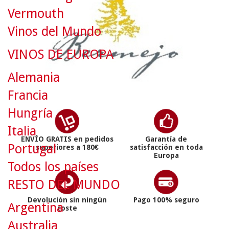
Vermouth
Vinos del Mundo
VINOS DE EUROPA
Alemania
Francia
Hungría
Italia
ENVÍO GRATIS en pedidos
Garantía de
Portugal
superiores a 180€
satisfacción en toda
Europa
Todos los países
RESTO DEL MUNDO
Devolución sin ningún
Pago 100% seguro
Argentina
coste
Australia