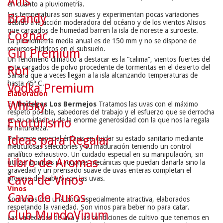
Anís
en cuanto a pluviometría.
Las temperaturas son suaves y experimentan pocas variaciones
Brandy
debido a la acción moderadora del océano y de los vientos Alisios
que cargados de humedad barren la isla de noreste a suroeste.
Cognac
La pluviometría media anual es de 150 mm y no se dispone de
recursos hídricos en el subsuelo.
Gin Premium
Un fenómeno climático a destacar es la “calima”, vientos fuertes del
este cargados de polvo procedente de tormentas en el desierto del
Ron
Sahara que a veces llegan a la isla alcanzando temperaturas de
hasta 45º C.
Vodka Premium
Elaboración
Whisky
En
Bodegas Los Bermejos
Tratamos las uvas con el máximo
respeto posible, sabedores del trabajo y el esfuerzo que se derrocha
en su cuidado y de la enorme generosidad con la que nos la regala
Enoturismo
la naturaleza.
Ideas para Regalar
Ponemos especial énfasis en cuidar su estado sanitario mediante
meticulosas selecciones y su maduración teniendo un control
analítico exhaustivo. Un cuidado especial en su manipulación, sin
Libro de Aromas
utilizar bombas ni acciones mecánicas que puedan dañarla sino la
gravedad y un prensado suave de uvas enteras completan el
Cava de Vinos
proceso de trabajo con las uvas.
Vinos
Cava de Puros
Son vinos con una boca especialmente atractiva, elaborados
respetando la variedad. Son vinos para beber no para catar.
Club MundoVinum
Las variedades de uva y las condiciones de cultivo que tenemos en