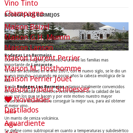
Vino Tinto
Champagne
BODEGAS LOS BERMEJOS
Maison Boizel
Maison G.H. Mumm
Maison Lanson
Bodegas Los Bermejos
Maison Laurent Perrier
Durante varios siglos perteneció a una de las familias mas
importante de
Lanzarote
.
Maison M. Hosthomme
Ya casi sin actividad en el año 2001, con el nuevo siglo, se le dio un
nuevo impulso, ocupando en pocos años la cabeza enológica de la
Maison Perrier Jouët
isla.
Desde
Bodegas Los Bermejos
estamos totalmente convencidos
Maison Tribaut Schloesser
de que la calidad de nuestros vinos depende de la calidad de las
uvas con los que se hacen y por este motivo nuestro mayor
Novedades
esfuerzo va encaminado a conseguir la mejor uva, para así obtener
el mejor vino.
Destilados
Suelo
Un manto de ceniza volcánica.
Aguardiente
Clima
Se define como subtropical en cuanto a temperaturas y subdesértico