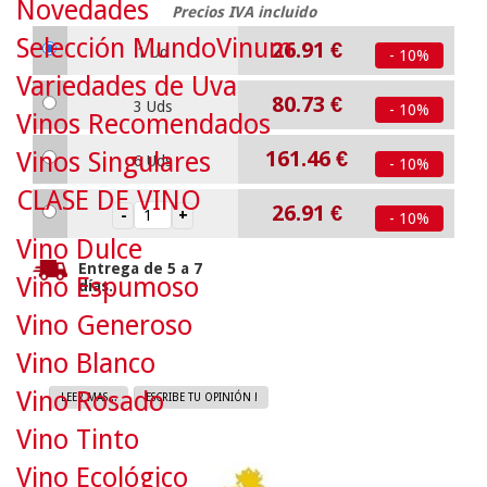
Novedades
Precios IVA incluido
Selección MundoVinum
26.91
€
1 Ud
- 10%
Variedades de Uva
80.73
€
3 Uds
- 10%
Vinos Recomendados
161.46
€
Vinos Singulares
6 Uds
- 10%
CLASE DE VINO
26.91
€
- 10%
Vino Dulce
Entrega de 5 a 7
Vino Espumoso
días.
Vino Generoso
Vino Blanco
Vino Rosado
LEER MAS...
ESCRIBE TU OPINIÓN !
Vino Tinto
Vino Ecológico