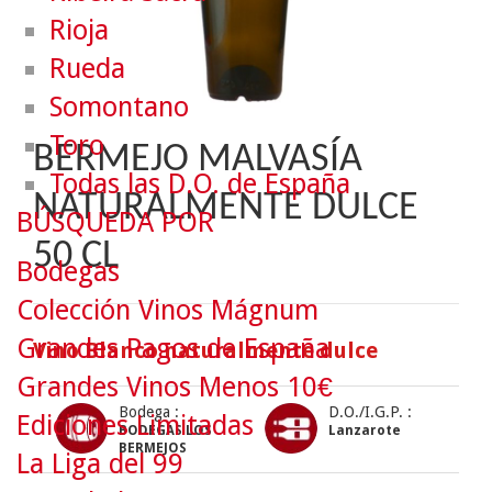
Rioja
Rueda
Somontano
Toro
BERMEJO MALVASÍA
Todas las D.O. de España
NATURALMENTE DULCE
BÚSQUEDA POR
50 CL
Bodegas
Colección Vinos Mágnum
Grandes Pagos de España
Vino Blanco naturalmente dulce
Grandes Vinos Menos 10€
Bodega :
D.O./I.G.P. :
Ediciones Limitadas
BODEGAS LOS
Lanzarote
BERMEJOS
La Liga del 99