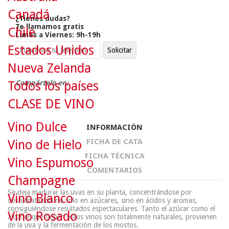
Canadá
¿Tienes dudas?
Te llamamos gratis
Chile
Lunes a Viernes: 9h-19h
Estados Unidos
Nueva Zelanda
Todos los países
Compártelo en:
CLASE DE VINO
Vino Dulce
INFORMACIÓN
FICHA DE CATA
Vino de Hielo
FICHA TÉCNICA
Vino Espumoso
COMENTARIOS
Champagne
Se deja madurar las uvas en su planta, concentrándose por
Vino Blanco
deshidratación no solo en azúcares, sino en ácidos y aromas,
consiguiéndose resultados espectaculares. Tanto el azúcar como el
Vino Rosado
alcohol que tienen estos vinos son totalmente naturales, provienen
de la uva y la fermentación de los mostos.