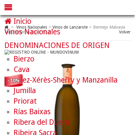
Inicio
>
Vinos Nacionales
>
Vinos de Lanzarote
>
Bermejo Malvasía
Vinos Nacionales
Naturalmente Dulce 50 cl
Volver
DENOMINACIONES DE ORIGEN
Bierzo
Cava
Jerez-Xérès-Sherry y Manzanilla
- 10%
Jumilla
Priorat
Rías Baixas
Ribera del Duero
Ribeira Sacra