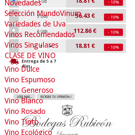
18.81
€
Novedades
1 Ud
- 10%
Selección MundoVinum
56.43
€
3 Uds
- 10%
Variedades de Uva
112.86
€
6 Uds
- 10%
Vinos Recomendados
Vinos Singulares
18.81
€
- 10%
CLASE DE VINO
Entrega de 5 a 7
días.
Vino Dulce
Vino Espumoso
Vino Generoso
LEER MAS...
ESCRIBE TU OPINIÓN !
Vino Blanco
Vino Rosado
Vino Tinto
Vino Ecológico