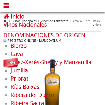
Inicio
>
Vinos Nacionales
>
Vinos de Lanzarote
>
Amalia Tinto Listán
Vinos Nacionales
Negro 2015
Volver
DENOMINACIONES DE ORIGEN
Bierzo
Cava
Jerez-Xérès-Sherry y Manzanilla
- 10%
Jumilla
Priorat
Rías Baixas
Ribera del Duero
Ribeira Sacra