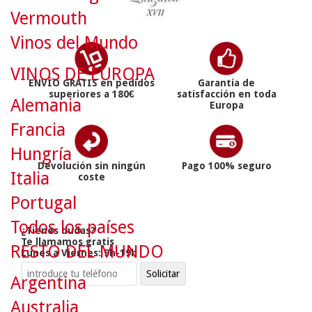
Vermouth
Vinos del Mundo
VINOS DE EUROPA
ENVÍO GRATIS en pedidos
Garantía de
superiores a 180€
satisfacción en toda
Alemania
Europa
Francia
Hungría
Devolución sin ningún
Pago 100% seguro
Italia
coste
Portugal
Todos los países
¿Tienes dudas?
Te llamamos gratis
RESTO DEL MUNDO
Lunes a Viernes: 9h-19h
Argentina
Australia