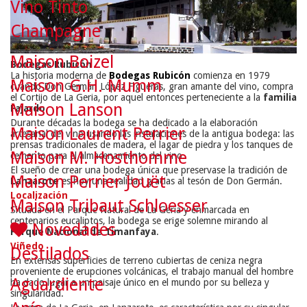
Vino Tinto
Champagne
Maison Boizel
Bodegas Rubicón
La historia moderna de
Bodegas Rubicón
comienza en 1979
Maison G.H. Mumm
cuando Don Germán López Figueras, gran amante del vino, compra
el Cortijo de La Geria, por aquel entonces perteneciente a la
familia
Maison Lanson
Fajardo
.
Durante décadas la bodega se ha dedicado a la elaboración
Maison Laurent Perrier
artesanal del vino usando las instalaciones de la antigua bodega: las
prensas tradicionales de madera, el lagar de piedra y los tanques de
Maison M. Hosthomme
cemento para el almacenamiento del vino.
El sueño de crear una bodega única que preservase la tradición de
Maison Perrier Jouët
Lanzarote
es hoy una realidad gracias al tesón de Don Germán.
Localización
Maison Tribaut Schloesser
Situada en el Parque Natural de La Geria y enmarcada en
centenarios eucaliptos, la bodega se erige solemne mirando al
Novedades
Parque Nacional de Timanfaya
.
Viñedo
Destilados
En extensas superficies de terreno cubiertas de ceniza negra
proveniente de erupciones volcánicas, el trabajo manual del hombre
Aguardiente
ha dado lugar a un paisaje único en el mundo por su belleza y
singularidad.