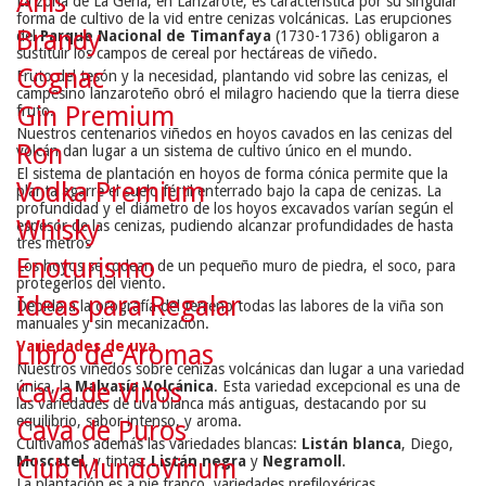
Anís
La zona de La Geria, en Lanzarote, es característica por su singular
forma de cultivo de la vid entre cenizas volcánicas. Las erupciones
Brandy
del
Parque Nacional de Timanfaya
(1730-1736) obligaron a
sustituir los campos de cereal por hectáreas de viñedo.
Cognac
Fruto del tesón y la necesidad, plantando vid sobre las cenizas, el
campesino lanzaroteño obró el milagro haciendo que la tierra diese
Gin Premium
fruto.
Nuestros centenarios viñedos en hoyos cavados en las cenizas del
Ron
volcán dan lugar a un sistema de cultivo único en el mundo.
El sistema de plantación en hoyos de forma cónica permite que la
Vodka Premium
planta agarre el suelo fértil enterrado bajo la capa de cenizas. La
profundidad y el diámetro de los hoyos excavados varían según el
Whisky
espesor de las cenizas, pudiendo alcanzar profundidades de hasta
tres metros
Enoturismo
Los hoyos se rodean de un pequeño muro de piedra, el soco, para
protegerlos del viento.
Ideas para Regalar
Debido a la orografía del terreno todas las labores de la viña son
manuales y sin mecanización.
Variedades de uva
Libro de Aromas
Nuestros viñedos sobre cenizas volcánicas dan lugar a una variedad
Cava de Vinos
única, la
Malvasía Volcánica
. Esta variedad excepcional es una de
las variedades de uva blanca más antiguas, destacando por su
equilibrio, sabor intenso, y aroma.
Cava de Puros
Cultivamos además las variedades blancas:
Listán blanca
, Diego,
Moscatel
, y tintas:
Listán negra
y
Negramoll
.
Club MundoVinum
La plantación es a pie franco, variedades prefiloxéricas.