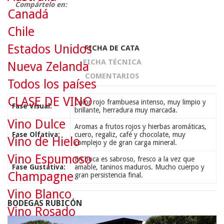
Compártelo en:
Canadá
Chile
Estados Unidos
FICHA DE CATA
FICHA TÉCNICA
Nueva Zelanda
COMENTARIOS
Todos los países
CLASE DE VINO
Color rojo frambuesa intenso, muy limpio y
Fase Visual:
brillante, herradura muy marcada.
Vino Dulce
Aromas a frutos rojos y hierbas aromáticas,
Fase Olfativa:
cuero, regaliz, café y chocolate, muy
Vino de Hielo
complejo y de gran carga mineral.
Vino Espumoso
En boca es sabroso, fresco a la vez que
Fase Gustativa:
amable, taninos maduros. Mucho cuerpo y
Champagne
gran persistencia final.
Vino Blanco
BODEGAS RUBICÓN
Vino Rosado