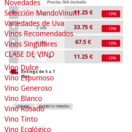
Novedades
Precios IVA incluido
Selección MundoVinum
11.25
€
1 Ud
- 10%
Variedades de Uva
33.75
€
3 Uds
- 10%
Vinos Recomendados
67.5
€
Vinos Singulares
6 Uds
- 10%
CLASE DE VINO
11.25
€
- 10%
Vino Dulce
Entrega de 5 a 7
Vino Espumoso
días.
Vino Generoso
Vino Blanco
Vino Rosado
LEER MAS...
ESCRIBE TU OPINIÓN !
Vino Tinto
Vino Ecológico