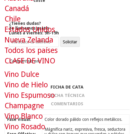
coste
Canadá
Chile
¿Tienes dudas?
Estados Unidos
Te llamamos gratis
Lunes a Viernes: 9h-19h
Nueva Zelanda
Todos los países
CLASE DE VINO
Compártelo en:
Vino Dulce
Vino de Hielo
FICHA DE CATA
Vino Espumoso
FICHA TÉCNICA
COMENTARIOS
Champagne
Vino Blanco
Fase Visual:
Color dorado pálido con reflejos metálicos.
Vino Rosado
Mágnifica nariz, expresiva, fresca, seductora