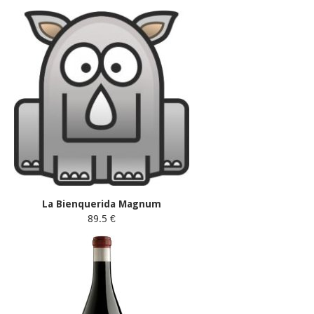
La Bienquerida Magnum
89.5 €