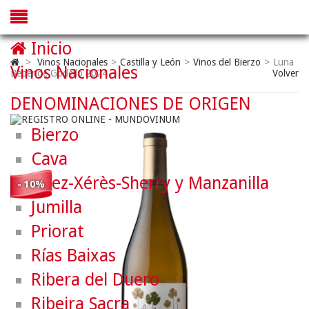
Inicio
>
Vinos Nacionales
>
Castilla y León
>
Vinos del Bierzo
>
Luna
Vinos Nacionales
Beberide Godello 2024
Volver
DENOMINACIONES DE ORIGEN
Bierzo
Cava
Jerez-Xérès-Sherry y Manzanilla
- 10%
Jumilla
Priorat
Rías Baixas
Ribera del Duero
Ribeira Sacra