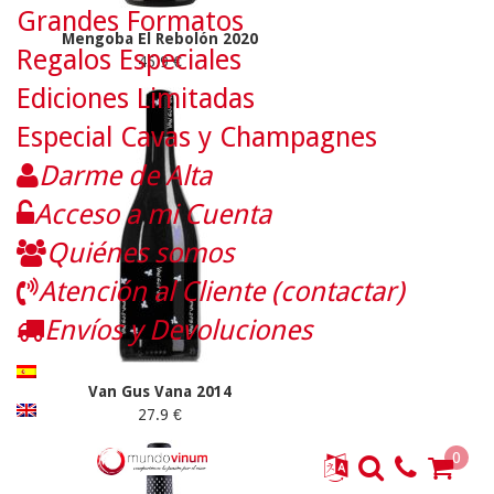
Grandes Formatos
Mengoba El Rebolón 2020
Regalos Especiales
45.9 €
Ediciones Limitadas
Especial Cavas y Champagnes
Darme de Alta
Acceso a mi Cuenta
Quiénes somos
Atención al Cliente (contactar)
Envíos y Devoluciones
Van Gus Vana 2014
27.9 €
0