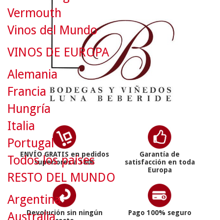
Vermouth
Vinos del Mundo
VINOS DE EUROPA
Alemania
Francia
Hungría
Italia
Portugal
ENVÍO GRATIS en pedidos
Garantía de
Todos los países
superiores a 180€
satisfacción en toda
Europa
RESTO DEL MUNDO
Argentina
Devolución sin ningún
Pago 100% seguro
Australia