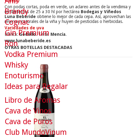
Anís
Viñedo
Con podas cortas, poda en verde, un aclareo antes de la vendimia y
Brandy
rendimientos de 25 a 30 hl por hectárea
Bodegas y Viñedos
Luna Beberide
obtiene lo mejor de cada cepa. Así, aprovechan las
Cognac
reservas naturales de la viña y huyen de pesticidas o herbicidas.
Variedades de uva
Gin Premium
Blanca:
Godello
. Tinta:
Mencía
.
www.lunabeberide.es
Ron
OTRAS BOTELLAS DESTACADAS
Vodka Premium
Whisky
Enoturismo
Ideas para Regalar
Libro de Aromas
Cava de Vinos
Cava de Puros
Club MundoVinum