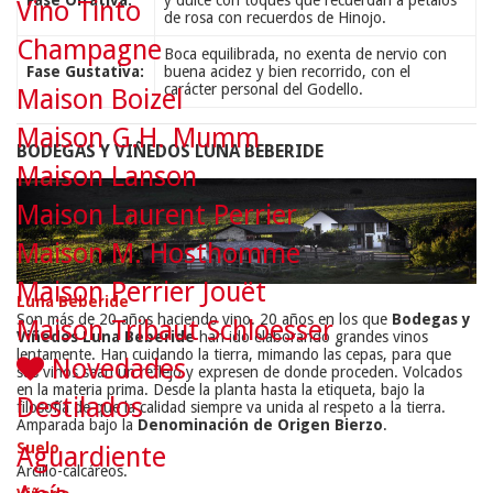
Fase Olfativa:
y dulce con toques que recuerdan a pétalos
Vino Tinto
de rosa con recuerdos de Hinojo.
Champagne
Boca equilibrada, no exenta de nervio con
Fase Gustativa:
buena acidez y bien recorrido, con el
carácter personal del Godello.
Maison Boizel
Maison G.H. Mumm
BODEGAS Y VIÑEDOS LUNA BEBERIDE
Maison Lanson
Maison Laurent Perrier
Maison M. Hosthomme
Maison Perrier Jouët
Luna Beberide
Son más de 20 años haciendo vino. 20 años en los que
Bodegas y
Maison Tribaut Schloesser
Viñedos Luna Beberide
han ido elaborando grandes vinos
lentamente. Han cuidando la tierra, mimando las cepas, para que
Novedades
sus vinos sean un reflejo y expresen de donde proceden. Volcados
en la materia prima. Desde la planta hasta la etiqueta, bajo la
Destilados
filosofía de que la calidad siempre va unida al respeto a la tierra.
Amparada bajo la
Denominación de Origen Bierzo
.
Suelo
Aguardiente
Arcillo-calcáreos.