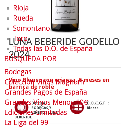
Rioja
Rueda
Somontano
Toro
LUNA BEBERIDE GODELLO
Todas las D.O. de España
2024
BÚSQUEDA POR
Bodegas
Vino Blanco con crianza, 6 meses en
Colección Vinos Mágnum
barrica de roble
Grandes Pagos de España
Grandes Vinos Menos 10€
Bodega :
D.O./I.G.P. :
BODEGAS Y
Bierzo
Ediciones Limitadas
VIÑEDOS LUNA
BEBERIDE
La Liga del 99