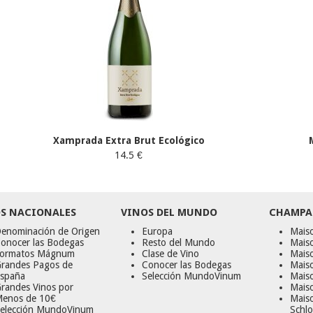
Xamprada Extra Brut Ecológico
14.5 €
S NACIONALES
VINOS DEL MUNDO
CHAMPA
enominación de Origen
Europa
Maiso
onocer las Bodegas
Resto del Mundo
Mais
ormatos Mágnum
Clase de Vino
Mais
randes Pagos de
Conocer las Bodegas
Maiso
spaña
Selección MundoVinum
Mais
randes Vinos por
Maiso
enos de 10€
Mais
elección MundoVinum
Schlo