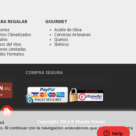
ARA REGALAR
GOURMET
orios
Aceite de Oliva
ios Climatizados
Cervezas Artesanas
Vino
Quesos
riz del Vino
Ibéricos
ones Limitadas
des Formatos
COMPRA SEGURA
Copyright 2014 © Mundo Vinum
ad.
Diseño Web por Difadi.com
erés. Al continuar con la navegación entendemos que se acepta nuestra