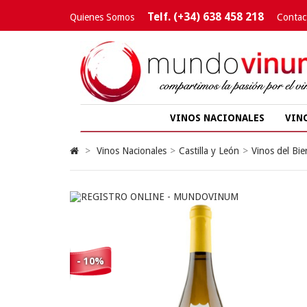
Telf. (+34) 638 458 218
Quienes Somos
Contac
VINOS NACIONALES
VIN
>
Vinos Nacionales
>
Castilla y León
>
Vinos del Bie
- 10%