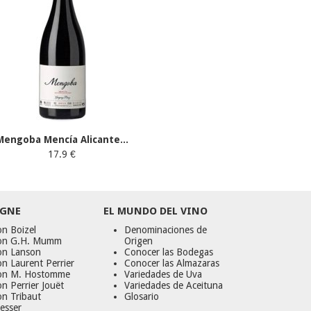
Mengoba Mencía Alicante...
17.9 €
GNE
EL MUNDO DEL VINO
n Boizel
Denominaciones de
on G.H. Mumm
Origen
on Lanson
Conocer las Bodegas
n Laurent Perrier
Conocer las Almazaras
on M. Hostomme
Variedades de Uva
n Perrier Jouët
Variedades de Aceituna
on Tribaut
Glosario
esser