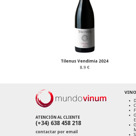
Tilenus Vendimia 2024
8.9 €
VINO
D
C
F
G
ATENCIÓN AL CLIENTE
E
(+34) 638 458 218
G
M
contactar por email
S