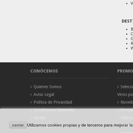
V
DEST
B
C
G
R
W
CONÓCENOS
PROMO
Quienes Somos
Selec
Aviso Legal
Vinos p
Política de Privacidad
Noved
Condiciones Generales
Forma
Ayuda
Ideas 
cerrar
Utilizamos cookies propias y de terceros para mejorar l
Envíos y devoluciones
Destil
Enotur