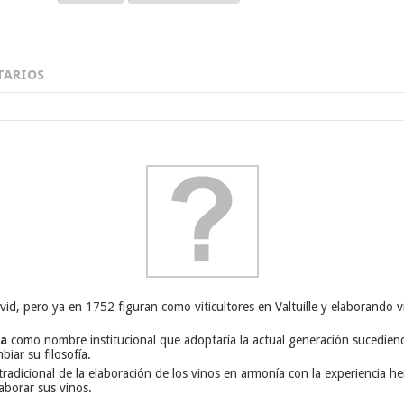
ARIOS
de la vid, pero ya en 1752 figuran como viticultores en Valtuille y elaboran
sa
como nombre institucional que adoptaría la actual generación sucedien
iar su filosofía.
 tradicional de la elaboración de los vinos en armonía con la experiencia h
laborar sus vinos.