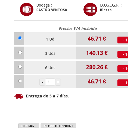
Bodega :
D.O./I.G.P. :
CASTRO VENTOSA
Bierzo
Precios IVA incluido
46.71
€
1 Ud
- 
140.13
€
3 Uds
- 
280.26
€
6 Uds
- 
46.71
€
- 
Entrega de 5 a 7 días.
LEER MAS...
ESCRIBE TU OPINIÓN !