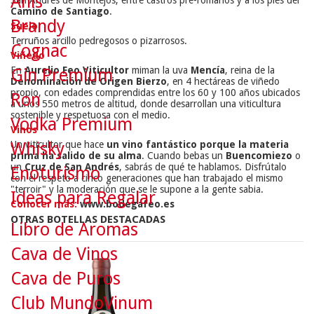
Anís
Camino de Santiago
.
Brandy
Suelo
Terruños arcillo pedregosos o pizarrosos.
Cognac
Viñedo
En
Aurelio Feo Viticultor
miman la uva
Mencía
, reina de la
Gin Premium
Denominación de Origen Bierzo
, en 4 hectáreas de viñedo
propio, con edades comprendidas entre los 60 y 100 años ubicados
Ron
a unos 550 metros de altitud, donde desarrollan una viticultura
sostenible y respetuosa con el medio.
Vodka Premium
Vinos
Un viticultor que hace
un vino fantástico porque la materia
Whisky
prima ha salido de su alma
. Cuando bebas un
Buencomiezo
o
un
Cruz de San Andrés
, sabrás de qué te hablamos. Disfrútalo
Enoturismo
con el respeto a cinco generaciones que han trabajado el mismo
"terroir" y la moderación que se le supone a la gente sabia.
Ideas para Regalar
Conocer más:
www.bodegafeo.es
OTRAS BOTELLAS DESTACADAS
Libro de Aromas
Cava de Vinos
Cava de Puros
Club MundoVinum