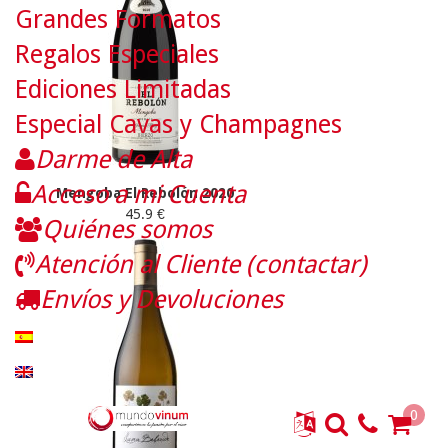
Grandes Formatos
Regalos Especiales
Ediciones Limitadas
Especial Cavas y Champagnes
Darme de Alta
Acceso a mi Cuenta
Mengoba El Rebolón 2020
45.9 €
Quiénes somos
Atención al Cliente (contactar)
Envíos y Devoluciones
0