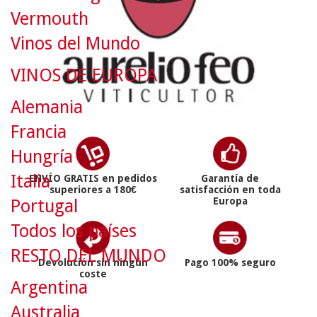
Vermouth
Vinos del Mundo
VINOS DE EUROPA
Alemania
Francia
Hungría
Italia
ENVÍO GRATIS en pedidos
Garantía de
superiores a 180€
satisfacción en toda
Europa
Portugal
Todos los países
RESTO DEL MUNDO
Devolución sin ningún
Pago 100% seguro
coste
Argentina
Australia