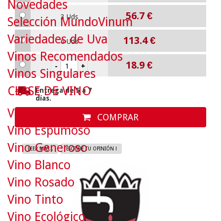
Novedades
56.7
€
3 Uds
Selección MundoVinum
Variedades de Uva
113.4
€
6 Uds
Vinos Recomendados
18.9
€
Vinos Singulares
CLASE DE VINO
Entrega de 5 a 7
días.
Vino Dulce
COMPRAR
Vino Espumoso
Vino Generoso
LEER MAS...
ESCRIBE TU OPINIÓN !
Vino Blanco
Vino Rosado
Vino Tinto
Vino Ecológico