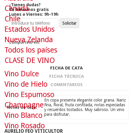
¿Tienes dudas?
Canadá
Te llamamos gratis
Lunes a Viernes: 9h-19h
Chile
Estados Unidos
Nueva Zelanda
Compártelo en:
Todos los países
CLASE DE VINO
FICHA DE CATA
Vino Dulce
FICHA TÉCNICA
Vino de Hielo
COMENTARIOS
Vino Espumoso
En copa presenta elegante color grana. Nariz
Champagne
fina, floral, fruta confitada, notas especiadas
Notas de cata:
y recuerdos tostados. Muy sabroso. Un vino
Vino Blanco
para disfrutar.
Vino Rosado
AURELIO FEO VITICULTOR