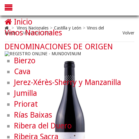
Inicio
>
Vinos Nacionales
>
Castilla y León
>
Vinos del
Vinos Nacionales
Bierzo
>
Montelios 2014
Volver
DENOMINACIONES DE ORIGEN
Bierzo
Cava
Jerez-Xérès-Sherry y Manzanilla
Jumilla
Priorat
Rías Baixas
Ribera del Duero
Ribeira Sacra