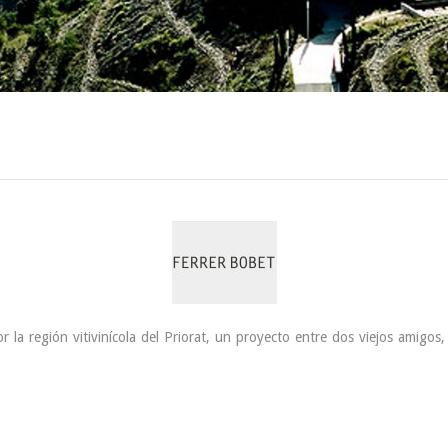
la región vitivinícola del Priorat, un proyecto entre dos viejos amigos