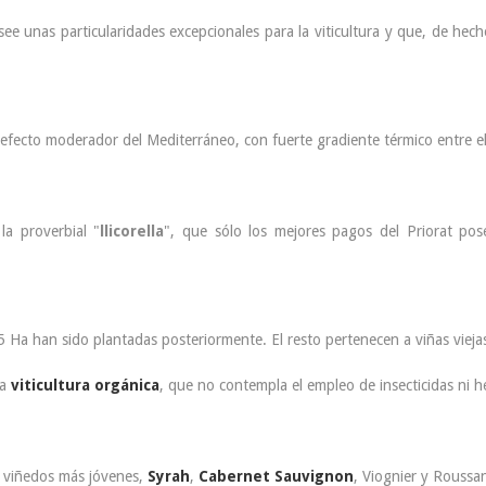
ee unas particularidades excepcionales para la viticultura y que, de hech
il efecto moderador del Mediterráneo, con fuerte gradiente térmico entre el
la proverbial "
llicorella
"
, que sólo los mejores pagos del Priorat pos
5 Ha han sido plantadas posteriormente. El resto pertenecen a viñas viejas
na
viticultura orgánica
, que no contempla el empleo de insecticidas ni h
e viñedos más jóvenes,
Syrah
,
Cabernet Sauvignon
, Viognier y Roussa