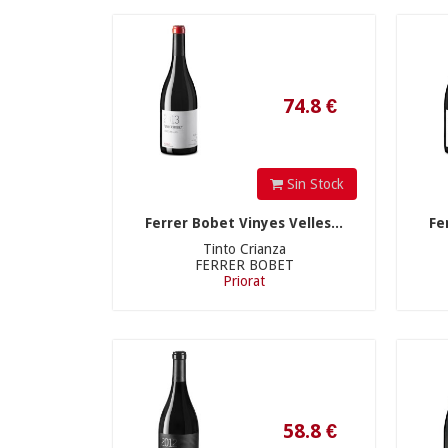
74.8
€
Sin Stock
Ferrer Bobet Vinyes Velles...
Fe
Tinto Crianza
FERRER BOBET
Priorat
58.8
€