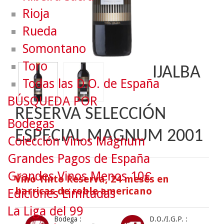
Rioja
Rueda
Somontano
Toro
IJALBA
Todas las D.O. de España
BÚSQUEDA POR
RESERVA SELECCIÓN
Bodegas
ESPECIAL MAGNUM 2001
Colección Vinos Mágnum
Grandes Pagos de España
Grandes Vinos Menos 10€
Vino Tinto Reserva, 24 meses en
barricas de roble americano
Ediciones Limitadas
La Liga del 99
Bodega :
D.O./I.G.P. :