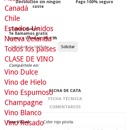
Devolución sin ningún
Pago 100% seguro
Canadá
coste
Chile
Estados Unidos
¿Tienes dudas?
Te llamamos gratis
Nueva Zelanda
Lunes a Viernes: 9h-19h
Todos los países
CLASE DE VINO
Compártelo en:
Vino Dulce
Vino de Hielo
FICHA DE CATA
Vino Espumoso
FICHA TÉCNICA
Champagne
COMENTARIOS
Vino Blanco
Vino Rosado
Fase Visual:
Color rojo picota.