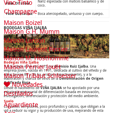
Vino Tinto
Nariz especiada con matices balsámico y de
Fase Olfativa:
coco.
Champagne
Fase Gustativa:
Boca aterciopelado, untuoso y con cuerpo.
Maison Boizel
BODEGAS VIÑA IJALBA
Maison G.H. Mumm
Maison Lanson
Maison Laurent Perrier
Maison M. Hosthomme
Bodegas Viña Ijalba
Maison Perrier Jouët
Fue fundada en el año 1975 por
Dionisio Ruiz Ijalba
. Una
empresa joven, nacida en 1991, dedicada al cultivo del viñedo y de
Maison Tribaut Schloesser
olivar (posee 80 y 15 ha. propias respectivamente), y a la
elaboración y crianza de vinos de la
Denominación de Origen
Calificada Rioja
.
Novedades
Desde el nacimiento de
VIÑA IJALBA
se ha apostado por una
estrategia empresarial de diferenciación basada en innovación,
Destilados
investigación, diferenciación y protección del medio ambiente.
Suelo
Aguardiente
Los suelos son pobres, poco profundos y calizos, que obligan a la
vid a reducir su vigor y su producción de uva, mejorando de esta