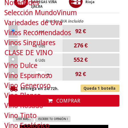
Novedades
BODEGAS VIÑA
Rioja
IJALBA
Selección MundoVinum
Variedades de Uva
Precios IVA incluido
92
€
Vinos Recomendados
1 Ud
Vinos Singulares
276
€
3 Uds
CLASE DE VINO
552
€
6 Uds
Vino Dulce
92
€
Vino Espumoso
Vino Generoso
Queda 1 botella
Entrega en 24/72h.
Vino Blanco
COMPRAR
Vino Rosado
Vino Tinto
LEER MAS...
ESCRIBE TU OPINIÓN !
Vino Ecológico