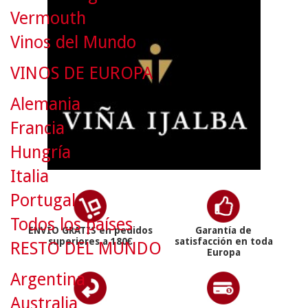
Vermouth
Vinos del Mundo
VINOS DE EUROPA
Alemania
Francia
Hungría
Italia
Portugal
Todos los países
ENVÍO GRATIS en pedidos
Garantía de
superiores a 180€
satisfacción en toda
RESTO DEL MUNDO
Europa
Argentina
Australia