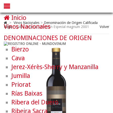
Inicio
>
Vinos Nacionales
>
Denominación de Origen Calificada
Vinos Nacionales
Rioja
>
Ijalba Reserva Selección Especial magnum 2001
Volver
DENOMINACIONES DE ORIGEN
Bierzo
Cava
Jerez-Xérès-Sherry y Manzanilla
Jumilla
Priorat
Rías Baixas
Ribera del Duero
Ribeira Sacra