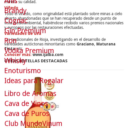
Anís
manera su calidad.
Viñedo
Brandy
Todo el viñedo, como originalidad está plantado sobre minas a cielo
abierto abandonadas que se han recuperado desde un punto de
Cognac
vista medioambiental, habiéndose recibido varios premios nacionales
y europeos por las restauraciones efectuadas.
Gin Premium
Variedades de uva
Ron
Las tradicionales de Rioja, investigando en el desarrollo de
variedades autóctonas minoritarias como
Graciano
,
Maturana
Tinta
, etc.
Vodka Premium
Conocer más:
www.ijalba.com
Whisky
OTRAS BOTELLAS DESTACADAS
Enoturismo
Ideas para Regalar
Libro de Aromas
Cava de Vinos
Cava de Puros
Club MundoVinum