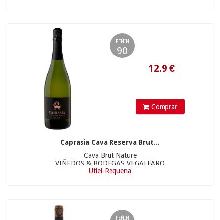
PEÑIN
10.50 €
90
16.63
€
Comprar
Caprasia Cava Reserva Brut...
Cava Brut Nature
VIÑEDOS & BODEGAS VEGALFARO
Utiel-Requena
PEÑIN