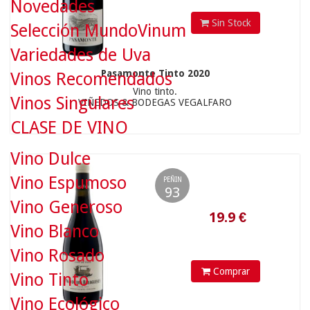
Novedades
Sin Stock
Selección MundoVinum
Variedades de Uva
Pasamonte Tinto 2020
Vinos Recomendados
Vino tinto.
Vinos Singulares
VIÑEDOS & BODEGAS VEGALFARO
CLASE DE VINO
19.9
€
Vino Dulce
Vino Espumoso
PEÑIN
93
Vino Generoso
Vino Blanco
Vino Rosado
Comprar
Vino Tinto
Vino Ecológico