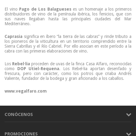
El vino
Pago de Los Balagueses
es un homenaje a los primeros
distribuidores de vino de la península ibérica, los fenicios, que con
sus naves llegaban hasta las principales ciudades del Mar
Mediterráneo.
Caprasia
significa en íbero “la tierra de las cabras” y rinde tributo a
los pioneros de la viticultura en un territorio comprendido entre la
Sierra Cabrillas y el Río Cabriel. Por ello asocian en este período a la
cabra con las primeras elaboraciones de vino.
Los
Rebel·lia
proceden de uvas de la finca Casa Alfaro, reconocidas
como
DOP Utiel-Requena
. Los Rebel·lia aportan desenfado y
frescura, pero con carácter, como los potros que criaba Andrés
Valiente, fundador de la bodega y gran aficionado a los caballos.
www.vegalfaro.com
CONÓCENOS
PROMOCIONES