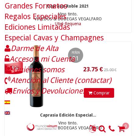
Grandes Formatos
Caprasia Roble 2021
Vino tinto.
Regalos Especiales
VIÑEDOS & BODEGAS VEGALFARO
Utiel-Requena
Ediciones Limitadas
Especial Cavas y Champagnes
Darme de Alta
PEÑIN
Acceso a mi Cuenta
91
Quiénes somos
- 5 %
17.50 €
12.9
€
Atención al Cliente (contactar)
Envíos y Devoluciones
Comprar
Caprasia Edición Especial...
Vino tinto.
0
VIÑEDOS & BODEGAS VEGALFARO