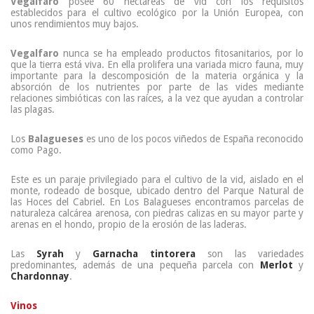
Vegalfaro
posee 60 hectáreas de vid con los requisitos
establecidos para el cultivo ecológico por la Unión Europea, con
unos rendimientos muy bajos.
Vegalfaro
nunca se ha empleado productos fitosanitarios, por lo
que la tierra está viva. En ella prolifera una variada micro fauna, muy
importante para la descomposición de la materia orgánica y la
absorción de los nutrientes por parte de las vides mediante
relaciones simbióticas con las raíces, a la vez que ayudan a controlar
las plagas.
Los
Balagueses
es uno de los pocos viñedos de España reconocido
como Pago.
Este es un paraje privilegiado para el cultivo de la vid, aislado en el
monte, rodeado de bosque, ubicado dentro del Parque Natural de
las Hoces del Cabriel. En Los Balagueses encontramos parcelas de
naturaleza calcárea arenosa, con piedras calizas en su mayor parte y
arenas en el hondo, propio de la erosión de las laderas.
Las
Syrah
y
Garnacha tintorera
son las variedades
predominantes, además de una pequeña parcela con
Merlot
y
Chardonnay
.
Vinos