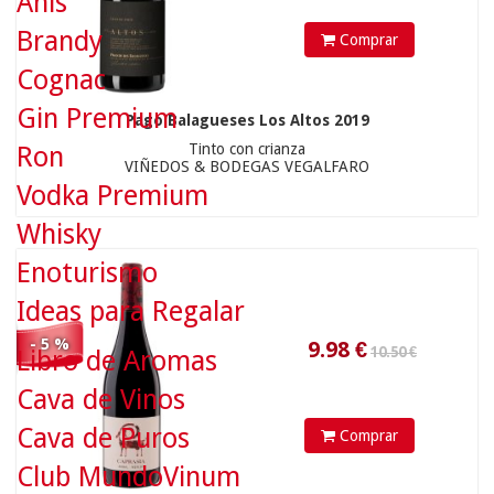
Anís
Brandy
Comprar
9.98
€
Cognac
25.00 €
Gin Premium
Pago Balagueses Los Altos 2019
Tinto con crianza
Ron
VIÑEDOS & BODEGAS VEGALFARO
Vodka Premium
Whisky
Enoturismo
Ideas para Regalar
- 5 %
Libro de Aromas
Cava de Vinos
23.75
€
Cava de Puros
Comprar
Club MundoVinum