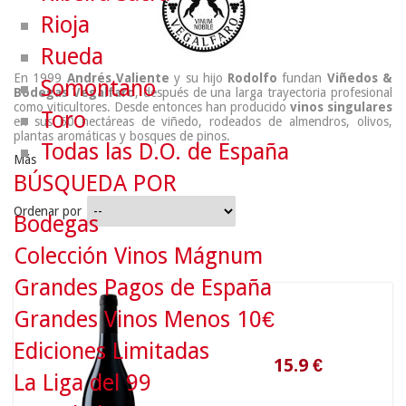
Rioja
Rueda
En 1999
Andrés Valiente
y su hijo
Rodolfo
fundan
Viñedos &
Somontano
Bodegas Vegalfaro
, después de una larga trayectoria profesional
como viticultores. Desde entonces han producido
vinos singulares
Toro
en sus 60 hectáreas de viñedo, rodeados de almendros, olivos,
plantas aromáticas y bosques de pinos.
Todas las D.O. de España
Más
BÚSQUEDA POR
Ordenar por
Bodegas
Colección Vinos Mágnum
Grandes Pagos de España
15.9
€
Grandes Vinos Menos 10€
Ediciones Limitadas
La Liga del 99