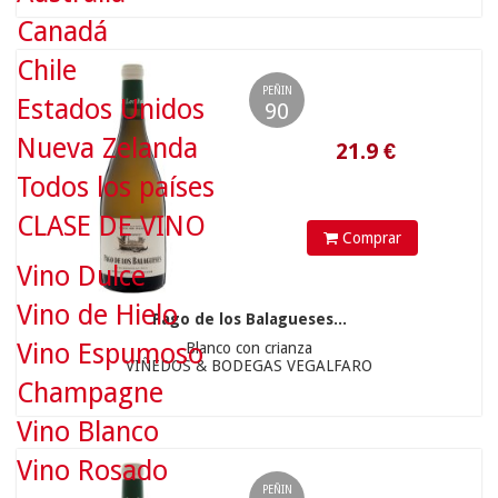
Canadá
Chile
PEÑIN
Estados Unidos
90
Nueva Zelanda
Todos los países
CLASE DE VINO
Comprar
Vino Dulce
Vino de Hielo
16.9
€
Pago de los Balagueses...
Vino Espumoso
Blanco con crianza
VIÑEDOS & BODEGAS VEGALFARO
Champagne
Vino Blanco
Vino Rosado
PEÑIN