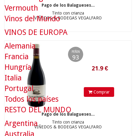
Pago de los Balagueses...
Vermouth
Tinto con crianza
Vinos del Mundo
VIÑEDOS & BODEGAS VEGALFARO
21.9
€
VINOS DE EUROPA
Alemania
PEÑIN
Francia
93
Hungría
Italia
Portugal
Comprar
Todos los países
RESTO DEL MUNDO
Pago de los Balagueses...
Argentina
Tinto con crianza
21.9
€
VIÑEDOS & BODEGAS VEGALFARO
Australia