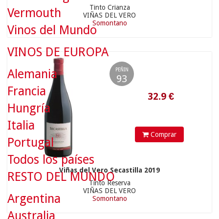
Tinto Crianza
Vermouth
VIÑAS DEL VERO
Somontano
32.9
€
Vinos del Mundo
VINOS DE EUROPA
PEÑIN
Alemania
93
Francia
Hungría
Italia
Comprar
Portugal
Todos los países
Viñas del Vero Secastilla 2019
RESTO DEL MUNDO
Tinto Reserva
11.5
€
VIÑAS DEL VERO
Argentina
Somontano
Australia