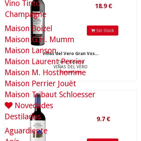
Vino Tinto
Champagne
Maison Boizel
Sin Stock
Maison G.H. Mumm
9.7
€
Maison Lanson
Viñas del Vero Gran Vos...
Maison Laurent Perrier
Tinto Reserva
VIÑAS DEL VERO
Maison M. Hosthomme
Somontano
Maison Perrier Jouët
Maison Tribaut Schloesser
Novedades
Destilados
Aguardiente