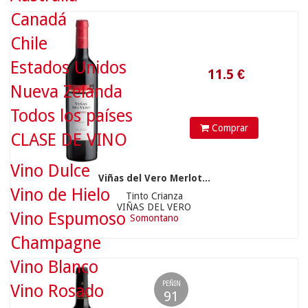
Canadá
Chile
Estados Unidos
Nueva Zelanda
Todos los países
Comprar
CLASE DE VINO
Vino Dulce
Viñas del Vero Merlot...
18.9
€
Vino de Hielo
Tinto Crianza
VIÑAS DEL VERO
Vino Espumoso
Somontano
Champagne
Vino Blanco
PEÑIN
Vino Rosado
91