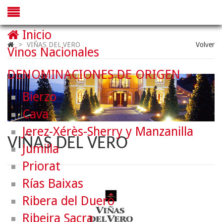
Inicio
>
VIÑAS DEL VERO
Volver
Vinos Nacionales
DENOMINACIONES DE ORIGEN
Bierzo
Cava
Jerez-Xérès-Sherry y Manzanilla
VIÑAS DEL VERO
Jumilla
Priorat
Rías Baixas
Ribera del Duero
Ribeira Sacra