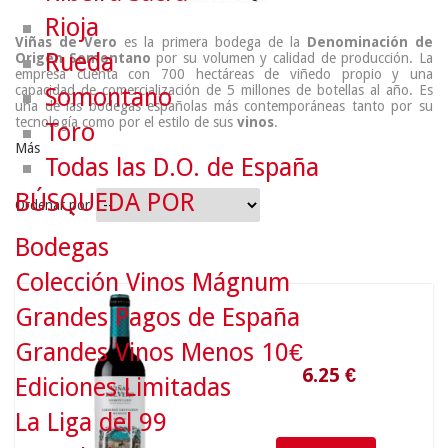
Rioja
Viñas de Vero
es la primera bodega de la
Denominación de
Rueda
Origen Somontano
por su volumen y calidad de producción. La
empresa cuenta con 700 hectáreas de viñedo propio y una
capacidad de comercialización de 5 millones de botellas al año. Es
Somontano
una de las bodegas españolas más contemporáneas tanto por su
tecnología como por el estilo de sus
vinos
.
Toro
Más
Todas las D.O. de España
BÚSQUEDA POR
Ordenar por
Bodegas
Colección Vinos Mágnum
6.25
€
Grandes Pagos de España
Grandes Vinos Menos 10€
Ediciones Limitadas
La Liga del 99