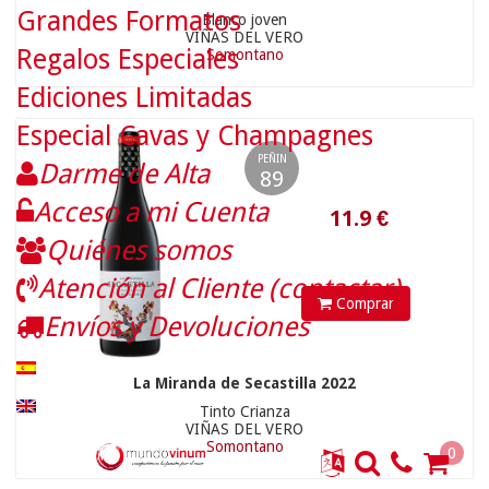
Grandes Formatos
Blanco joven
VIÑAS DEL VERO
Regalos Especiales
Somontano
Ediciones Limitadas
Especial Cavas y Champagnes
PEÑIN
Darme de Alta
89
Acceso a mi Cuenta
13.9
€
Quiénes somos
Atención al Cliente (contactar)
Comprar
Envíos y Devoluciones
La Miranda de Secastilla 2022
Tinto Crianza
VIÑAS DEL VERO
Somontano
0