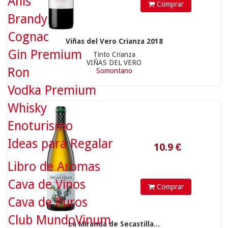
Anís
Comprar
10.9
€
Brandy
Cognac
Viñas del Vero Crianza 2018
Gin Premium
Tinto Crianza
VIÑAS DEL VERO
Ron
Somontano
Vodka Premium
Whisky
Enoturismo
Ideas para Regalar
Libro de Aromas
11.9
€
Cava de Vinos
Comprar
Cava de Puros
Club MundoVinum
La Miranda de Secastilla...