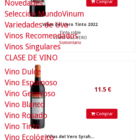
Novedades
Comprar
Selección MundoVinum
Variedades de Uva
Viñas del Vero Tinto 2022
Tinto roble
Vinos Recomendados
VIÑAS DEL VERO
Somontano
Vinos Singulares
11.5
€
CLASE DE VINO
Vino Dulce
Vino Espumoso
Vino Generoso
Vino Blanco
Vino Rosado
Comprar
Vino Tinto
Vino Ecológico
Viñas del Vero Syrah...