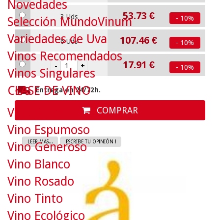
Novedades
53.73
€
3 Uds
- 10%
Selección MundoVinum
Variedades de Uva
107.46
€
6 Uds
- 10%
Vinos Recomendados
17.91
€
- 10%
Vinos Singulares
CLASE DE VINO
Entrega en 24/72h.
COMPRAR
Vino Dulce
Vino Espumoso
LEER MAS...
ESCRIBE TU OPINIÓN !
Vino Generoso
Vino Blanco
Vino Rosado
Vino Tinto
Vino Ecológico