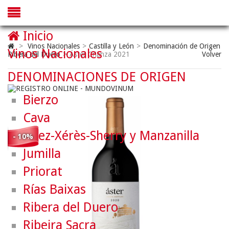
Inicio
>
Vinos Nacionales
>
Castilla y León
>
Denominación de Origen
Vinos Nacionales
Ribera del Duero
>
Áster Crianza 2021
Volver
DENOMINACIONES DE ORIGEN
Bierzo
Cava
Jerez-Xérès-Sherry y Manzanilla
- 10%
Jumilla
Priorat
Rías Baixas
Ribera del Duero
Ribeira Sacra