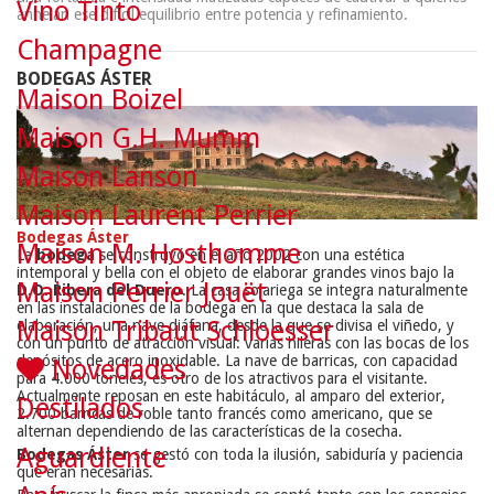
Vino Tinto
anhelan ese difícil equilibrio entre potencia y refinamiento.
Champagne
BODEGAS ÁSTER
Maison Boizel
Maison G.H. Mumm
Maison Lanson
Maison Laurent Perrier
Bodegas Áster
Maison M. Hosthomme
La
bodega
se construyó en el año 2002 con una estética
intemporal y bella con el objeto de elaborar grandes vinos bajo la
Maison Perrier Jouët
D.O. Ribera del Duero
. La casa solariega se integra naturalmente
en las instalaciones de la bodega en la que destaca la sala de
Maison Tribaut Schloesser
elaboración, una nave diáfana, desde la que se divisa el viñedo, y
con un punto de atracción visual: varias hileras con las bocas de los
depósitos de acero inoxidable. La nave de barricas, con capacidad
Novedades
para 4.000 toneles, es otro de los atractivos para el visitante.
Actualmente reposan en este habitáculo, al amparo del exterior,
Destilados
2.700 barricas de roble tanto francés como americano, que se
alternan dependiendo de las características de la cosecha.
Aguardiente
Bodegas Áster
se gestó con toda la ilusión, sabiduría y paciencia
que eran necesarias.