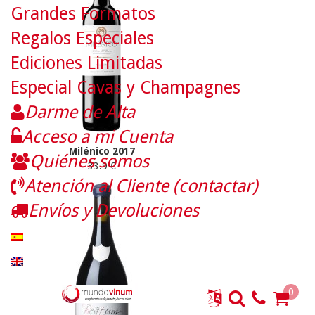
Grandes Formatos
Regalos Especiales
Ediciones Limitadas
Especial Cavas y Champagnes
Darme de Alta
Acceso a mi Cuenta
Milénico 2017
Quiénes somos
33.9 €
Atención al Cliente (contactar)
Envíos y Devoluciones
0