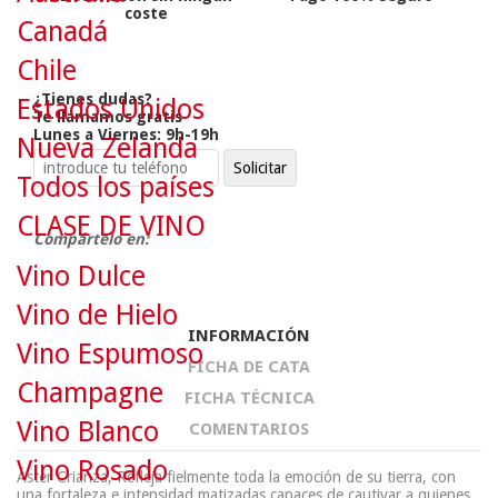
coste
Canadá
Chile
¿Tienes dudas?
Estados Unidos
Te llamamos gratis
Lunes a Viernes: 9h-19h
Nueva Zelanda
Todos los países
CLASE DE VINO
Compártelo en:
Vino Dulce
Vino de Hielo
INFORMACIÓN
Vino Espumoso
FICHA DE CATA
Champagne
FICHA TÉCNICA
Vino Blanco
COMENTARIOS
Vino Rosado
Áster Crianza, Refleja fielmente toda la emoción de su tierra, con
una fortaleza e intensidad matizadas capaces de cautivar a quienes