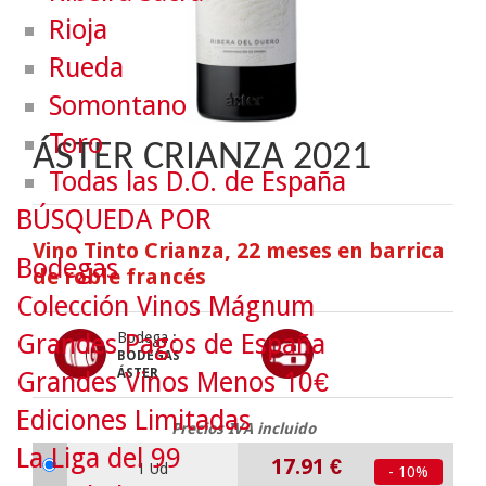
Rioja
Rueda
Somontano
Toro
ÁSTER CRIANZA 2021
Todas las D.O. de España
BÚSQUEDA POR
Vino Tinto Crianza, 22 meses en barrica
Bodegas
de roble francés
Colección Vinos Mágnum
Grandes Pagos de España
Bodega :
BODEGAS
ÁSTER
Grandes Vinos Menos 10€
Ediciones Limitadas
Precios IVA incluido
La Liga del 99
17.91
€
1 Ud
- 10%