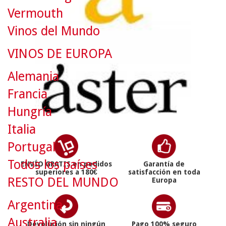
Vermouth
Vinos del Mundo
VINOS DE EUROPA
Alemania
Francia
Hungría
Italia
Portugal
Todos los países
ENVÍO GRATIS en pedidos
Garantía de
superiores a 180€
satisfacción en toda
RESTO DEL MUNDO
Europa
Argentina
Australia
Devolución sin ningún
Pago 100% seguro