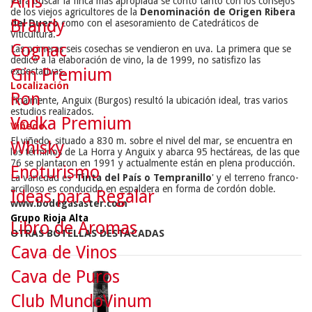
Anís
Para buscar la finca más apropiada se contó tanto con los consejos
de los viejos agricultores de la
Denominación de Origen Ribera
Brandy
del Duero
como con el asesoramiento de Catedráticos de
Viticultura.
Cognac
Las primeras seis cosechas se vendieron en uva. La primera que se
dedicó a la elaboración de vino, la de 1999, no satisfizo las
Gin Premium
expectativas.
Localización
Ron
Finalmente, Anguix (Burgos) resultó la ubicación ideal, tras varios
estudios realizados.
Vodka Premium
Viñedo
El viñedo, situado a 830 m. sobre el nivel del mar, se encuentra en
Whisky
los términos de La Horra y Anguix y abarca 95 hectáreas, de las que
76 se plantaron en 1991 y actualmente están en plena producción.
Enoturismo
La variedad es '
Tinta del País o Tempranillo
' y el terreno franco-
arcilloso es conducido en espaldera en forma de cordón doble.
Ideas para Regalar
www.bodegasaster.com
Grupo
Rioja Alta
Libro de Aromas
OTRAS BOTELLAS DESTACADAS
Cava de Vinos
Cava de Puros
Club MundoVinum