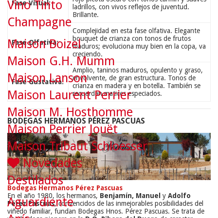
Vino Tinto
Fase Visual:
ladrillos, con vivos reflejos de juventud.
Brillante.
Champagne
Complejidad en esta fase olfativa. Elegante
bouquet de crianza con tonos de frutos
Maison Boizel
Fase Olfativa:
maduros; evoluciona muy bien en la copa, va
creciendo.
Maison G.H. Mumm
Amplio, taninos maduros, opulento y graso,
Maison Lanson
envolvente, de gran estructura. Tonos de
Fase Gustativa:
crianza en madera y en botella. También se
Maison Laurent Perrier
recuerdan matices especiados.
Maison M. Hosthomme
BODEGAS HERMANOS PÉREZ PASCUAS
Maison Perrier Jouët
Maison Tribaut Schloesser
Novedades
Destilados
Bodegas Hermanos Pérez Pascuas
En el año 1980, los hermanos,
Benjamín, Manuel
y
Adolfo
Aguardiente
Pérez Pascuas
, convencidos de las inmejorables posibilidades del
viñedo familiar, fundan Bodegas Hnos. Pérez Pascuas. Se trata de