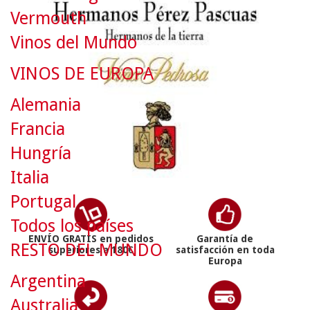
Vermouth
Vinos del Mundo
VINOS DE EUROPA
Alemania
Francia
Hungría
Italia
Portugal
Todos los países
ENVÍO GRATIS en pedidos
Garantía de
RESTO DEL MUNDO
superiores a 180€
satisfacción en toda
Europa
Argentina
Australia