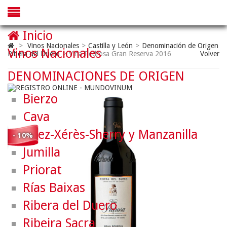
Inicio
>
Vinos Nacionales
>
Castilla y León
>
Denominación de Origen
Vinos Nacionales
Ribera del Duero
>
Viña Pedrosa Gran Reserva 2016
Volver
DENOMINACIONES DE ORIGEN
Bierzo
Cava
Jerez-Xérès-Sherry y Manzanilla
- 10%
Jumilla
Priorat
Rías Baixas
Ribera del Duero
Ribeira Sacra