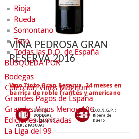
Rioja
Rueda
Somontano
Toro
VIÑA PEDROSA GRAN
Todas las D.O. de España
RESERVA 2016
BÚSQUEDA POR
Bodegas
Vino Tinto Gran Reserva, 24 meses en
Colección Vinos Mágnum
barrica de roble francés y americano
Grandes Pagos de España
Grandes Vinos Menos 10€
Bodega :
D.O./I.G.P. :
BODEGAS
Ribera del
Ediciones Limitadas
HERMANOS
Duero
PÉREZ PASCUAS
La Liga del 99