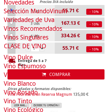
Novedades
Precios IVA incluido
Selección MundoVinum
55.71
€
1 Ud
- 10%
Variedades de Uva
167.13
€
3 Uds
- 10%
Vinos Recomendados
334.26
€
Vinos Singulares
6 Uds
- 10%
CLASE DE VINO
55.71
€
- 10%
Vino Dulce
Entrega de 5 a 7
Vino Espumoso
días.
Vino Generoso
COMPRAR
Vino Blanco
Otras añadas y formatos disponibles:
Vino Rosado
Viña Pedrosa Gran Reserva Magnum
135,00 €
Vino Tinto
LEER MAS...
ESCRIBE TU OPINIÓN !
Vino Ecológico