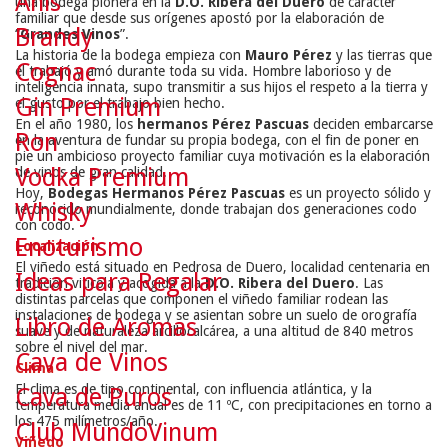
Anís
una bodega pionera en la
D.O. Ribera del Duero
de caracter
familiar que desde sus orígenes apostó por la elaboración de
Brandy
“
Grandes Vinos
”.
La historia de la bodega empieza con
Mauro Pérez
y las tierras que
Cognac
él trabajó y amó durante toda su vida. Hombre laborioso y de
inteligencia innata, supo transmitir a sus hijos el respeto a la tierra y
Gin Premium
el gusto por el trabajo bien hecho.
En el año 1980, los
hermanos Pérez Pascuas
deciden embarcarse
Ron
en la aventura de fundar su propia bodega, con el fin de poner en
pie un ambicioso proyecto familiar cuya motivación es la elaboración
Vodka Premium
de vinos de gran calidad.
Hoy,
Bodegas Hermanos Pérez Pascuas
es un proyecto sólido y
Whisky
reconocido mundialmente, donde trabajan dos generaciones codo
con codo.
Enoturismo
Localización
El viñedo está situado en Pedrosa de Duero, localidad centenaria en
Ideas para Regalar
tradición vitícola y acogida a la
D.O. Ribera del Duero
. Las
distintas parcelas que componen el viñedo familiar rodean las
instalaciones de bodega y se asientan sobre un suelo de orografía
Libro de Aromas
suave y de naturaleza arcillocalcárea, a una altitud de 840 metros
sobre el nivel del mar.
Cava de Vinos
Clima
El clima es de tipo continental, con influencia atlántica, y la
Cava de Puros
temperatura media anual es de 11 ºC, con precipitaciones en torno a
los 475 milímetros/año.
Club MundoVinum
Viñedo