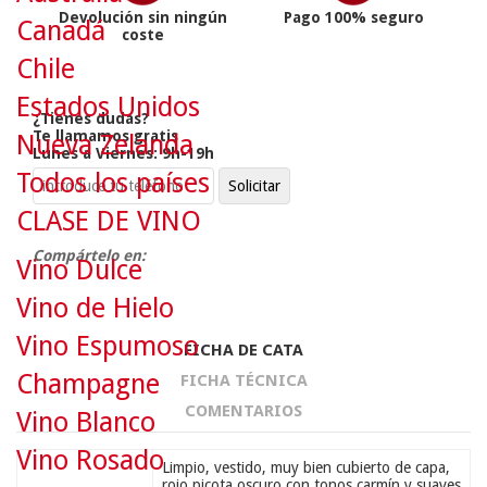
Devolución sin ningún
Pago 100% seguro
Canadá
coste
Chile
Estados Unidos
¿Tienes dudas?
Te llamamos gratis
Nueva Zelanda
Lunes a Viernes: 9h-19h
Todos los países
CLASE DE VINO
Compártelo en:
Vino Dulce
Vino de Hielo
Vino Espumoso
FICHA DE CATA
Champagne
FICHA TÉCNICA
COMENTARIOS
Vino Blanco
Vino Rosado
Limpio, vestido, muy bien cubierto de capa,
rojo picota oscuro con tonos carmín y suaves